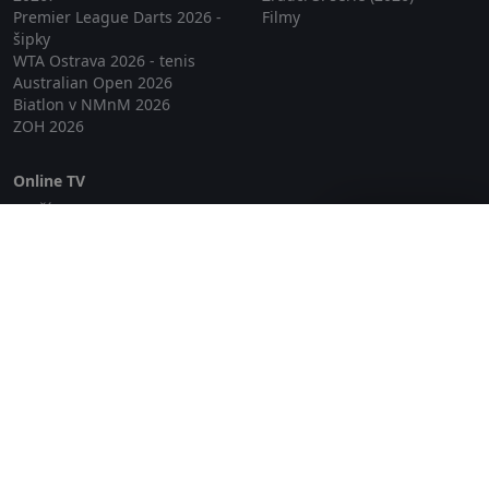
Premier League Darts 2026 -
Filmy
šipky
WTA Ostrava 2026 - tenis
Australian Open 2026
Biatlon v NMnM 2026
ZOH 2026
Online TV
Lepší.TV
Zavřít reklamu
SledovaniTV
Skylink Live TV
Telly
NejPřipojení TV
Poda
Sportovní přenosy
GDPR
Zásady cookies
Redakce
O projektu Zkouknout.cz
Obchodní podmínky
Etický kodex
Kontakt
Copyright © 2026 zkouknout.cz