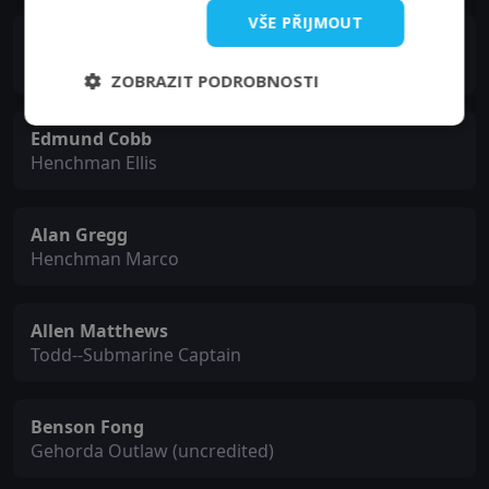
VŠE PŘIJMOUT
Tom London
Henchman Wilson
ZOBRAZIT PODROBNOSTI
Edmund Cobb
Henchman Ellis
Alan Gregg
Henchman Marco
Allen Matthews
Todd--Submarine Captain
Benson Fong
Gehorda Outlaw (uncredited)