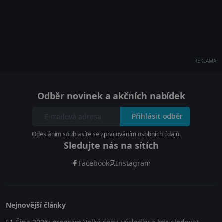
REKLAMA
Odběr novinek a akčních nabídek
Přihlásit odběr
Odesláním souhlasíte se
zpracováním osobních údajů
.
Sledujte nás na sítích
Facebook
Instagram
Nejnovější články
F1 Čína 2026: program Velké ceny, výsledky a kde sledovat