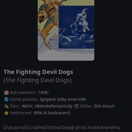
The Fighting Devil Dogs
(The Fighting Devil Dogs)
📅 Rok natočení:
1938
🌎 Země původu:
Spojené státy americké
🎭 Žánr:
Akční
,
Vědeckofantastický
🎬 Délka:
204 minut
⭐ Hodnocení:
68
% (
4
hodnocení)
Dva poručíci námořnictva bojují proti maskovanému