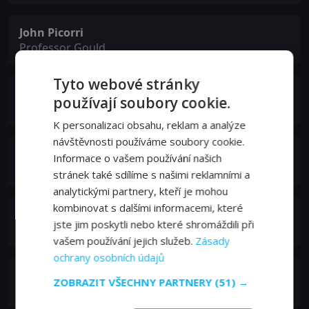
John Picorri
Professor Gould
Tyto webové stránky
Carleton Young
používají soubory cookie.
Johnson, 'Aurora' Crewman
K personalizaci obsahu, reklam a analýze
návštěvnosti používáme soubory cookie.
John Davidson
Informace o vašem používání našich
Lin Wing
stránek také sdílíme s našimi reklamními a
analytickými partnery, kteří je mohou
kombinovat s dalšími informacemi, které
Henry Otho
jste jim poskytli nebo které shromáždili při
Sam Hedges, the Gardener
vašem používání jejich služeb.
Zásady
ochrany osobních údajů
Reed Howes
ZOBRAZIT VŠECHNY PARTNERY
(51) →
Parker--Sub Crewman