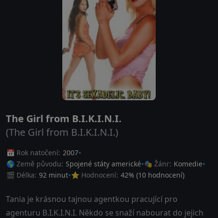
The Girl from B.I.K.I.N.I.
(The Girl from B.I.K.I.N.I.)
📅 Rok natočení:
2007
🌎 Země původu:
Spojené státy americké
🎭 Žánr:
Komedie
🎬 Délka:
92 minut
⭐ Hodnocení:
42
% (
10
hodnocení)
Tania je krásnou tajnou agentkou pracující pro
agenturu B.I.K.I.N.I. Někdo se snaží nabourat do jejich