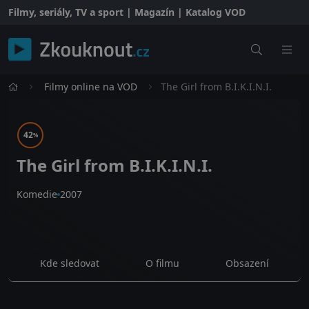
Filmy, seriály, TV a sport | Magazín | Katalog VOD
Filmy online na VOD
The Girl from B.I.K.I.N.I.
42
%
The Girl from B.I.K.I.N.I.
Komedie
2007
Kde sledovat
O filmu
Obsazení