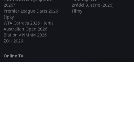
2026?
Zrádci 3. série (2026)
Premier League Darts 2026 -
Filmy
šipky
WTA Ostrava 2026 - tenis
Australian Open 2026
Biatlon v NMnM 2026
ZOH 2026
Online TV
Lepší.TV
Zavřít reklamu
SledovaniTV
Skylink Live TV
Telly
NejPřipojení TV
Poda
Sportovní přenosy
GDPR
Zásady cookies
Redakce
O projektu Zkouknout.cz
Obchodní podmínky
Etický kodex
Kontakt
Copyright © 2026 zkouknout.cz