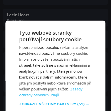
Lacie Heart
Kim Chee
Tyto webové stránky
Brad Bartram
používají soubory cookie.
Mr. Whatley
K personalizaci obsahu, reklam a analýze
návštěvnosti používáme soubory cookie.
Voodoo
Informace o vašem používání našich
Mark Ten
stránek také sdílíme s našimi reklamními a
analytickými partnery, kteří je mohou
kombinovat s dalšími informacemi, které
Evan Stone
jste jim poskytli nebo které shromáždili při
Mong Lee
vašem používání jejich služeb.
Zásady
ochrany osobních údajů
Gianna Lynn
ZOBRAZIT VŠECHNY PARTNERY
(51) →
Faye Wong