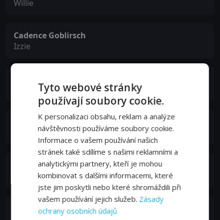
Willie
Cadence Goblirsch
Izzie
Joseph Kyler
Tyto webové stránky
Eddie Bucks
používají soubory cookie.
K personalizaci obsahu, reklam a analýze
Don Scribner
návštěvnosti používáme soubory cookie.
Walter
Informace o vašem používání našich
stránek také sdílíme s našimi reklamními a
analytickými partnery, kteří je mohou
Amber Wegner
Beth Johnson
kombinovat s dalšími informacemi, které
jste jim poskytli nebo které shromáždili při
vašem používání jejich služeb.
Zásady
Joseph Lopez
ochrany osobních údajů
Epson Randolph