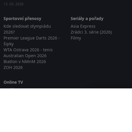
12. 03. 2026
Sportovní přenosy
Seriály a pořady
Kde sledovat olympiádu
Asia Express
2026?
Zrádci 3. série (2026)
Premier League Darts 2026 -
Filmy
šipky
WTA Ostrava 2026 - tenis
Australian Open 2026
Biatlon v NMnM 2026
ZOH 2026
Online TV
Lepší.TV
Zavřít reklamu
SledovaniTV
Skylink Live TV
Telly
NejPřipojení TV
Poda
Sportovní přenosy