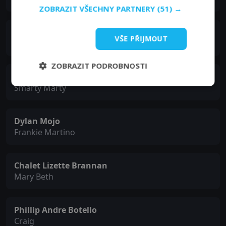
ZOBRAZIT VŠECHNY PARTNERY
(51) →
Bryan Zuvic
VŠE PŘIJMOUT
Jacob Paulsen
ZOBRAZIT PODROBNOSTI
Benjamin Widner
Smarty Marty
Dylan Mojo
Frankie Martino
Chalet Lizette Brannan
Mary Beth
Phillip Andre Botello
Craig