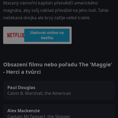
Mazaný námořní kapitán přesvědčí amerického
magnáta, aby svůj náklad převážel na jeho lodi. Tahle
nečekaná dvojka ale brzy zažije velké trable.
Sledovat online na
Netflix
Obsazení filmu nebo pořadu The 'Maggie'
- Herci a tvůrci
Paul Douglas
Calvin B. Marshall, the American
Alex Mackenzie
Captain McTaggart, the Skipper