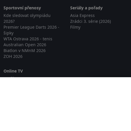
Sportovní přenosy
Seriály a pořady
Kde sledovat olympiádu
Asia Express
2026?
Zrádci 3. série (2026)
Premier League Darts 2026 -
Filmy
šipky
WTA Ostrava 2026 - tenis
Australian Open 2026
Biatlon v NMnM 2026
ZOH 2026
Online TV
Lepší.TV
Zavřít reklamu
SledovaniTV
Skylink Live TV
Telly
NejPřipojení TV
Poda
Sportovní přenosy