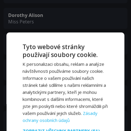
Dorothy Alison
Miss Peters
Andrew Keir
Tyto webové stránky
The Reporter
používají soubory cookie.
K personalizaci obsahu, reklam a analýze
Meg Buchanan
návštěvnosti používáme soubory cookie.
Sarah
Informace o vašem používání našich
stránek také sdílíme s našimi reklamními a
Mark Dignam
analytickými partnery, kteří je mohou
The Laird
kombinovat s dalšími informacemi, které
jste jim poskytli nebo které shromáždili při
vašem používání jejich služeb.
Zásady
Jameson Clark
ochrany osobních údajů
Dirty Dan
ZOBRAZIT VŠECHNY PARTNERY
(51) →