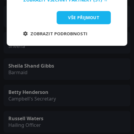
Moultrie Kelsall
VŠE PŘIJMOUT
C.S.S. Skipper
ZOBRAZIT PODROBNOSTI
Fiona Clyne
Sheena
Sheila Shand Gibbs
Barmaid
Betty Henderson
Campbell's Secretary
Russell Waters
Hailing Officer