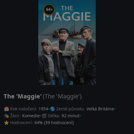
64
%
The 'Maggie'
(The 'Maggie')
📅 Rok natočení:
1954
🌎 Země původu:
Velká Británie
🎭 Žánr:
Komedie
🎬 Délka:
92 minut
⭐ Hodnocení:
64
% (
39
hodnocení)