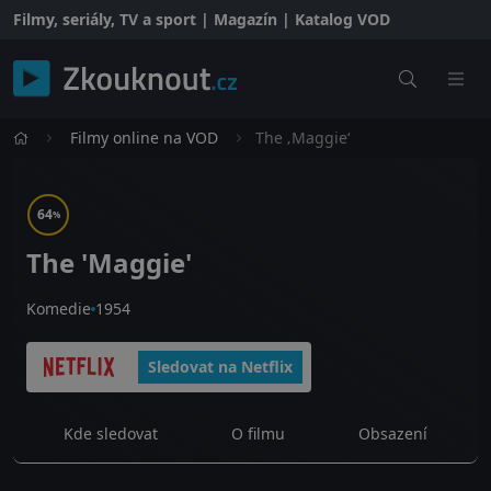
Filmy, seriály, TV a sport | Magazín | Katalog VOD
Filmy online na VOD
The ‚Maggie‘
64
%
The 'Maggie'
Komedie
1954
Sledovat na Netflix
Kde sledovat
O filmu
Obsazení