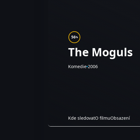
56
%
The Moguls
Komedie
2006
Kde sledovat
O filmu
Obsazení