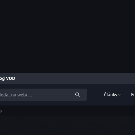
alog VOD
Články
F
s