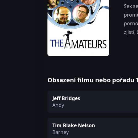
Sex s
proměn
pornof
zjistí
Obsazení filmu nebo pořadu T
Jeff Bridges
Andy
Tim Blake Nelson
Barney