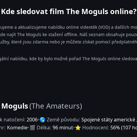
Kde sledovat film The Moguls online?
dujeme a aktualizujeme nabídku online videoték (VOD) a dalších mož
e najít The Moguls ke stažení offline. Náš seznam obsahuje pouze 
lužby, které jsou zdarma nebo je můžete získat pomocí předplatnéh
ální nabídku, kde by bylo možné pořad The Moguls online sledovat
 Moguls
(The Amateurs)
k natočení:
2006
🌎 Země původu:
Spojené státy americké
nr:
Komedie
🎬 Délka:
96 minut
⭐ Hodnocení:
56
% (
107
ho