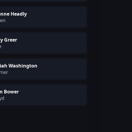
enne Headly
len
dy Greer
e
aiah Washington
mer
m Bower
yd