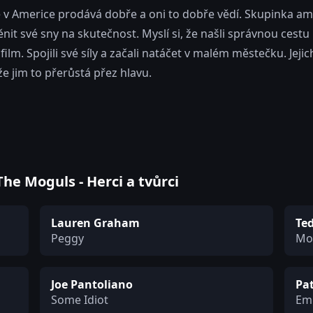
e v Americe prodává dobře a oni to dobře vědí. Skupinka a
it své sny na skutečnost. Myslí si, že našli správnou cestu k
ilm. Spojili své síly a začali natáčet v malém městečku. Jej
, že jim to přerůstá přez hlavu.
he Moguls - Herci a tvůrci
Lauren Graham
Te
Peggy
Mo
Joe Pantoliano
Pat
Some Idiot
Em