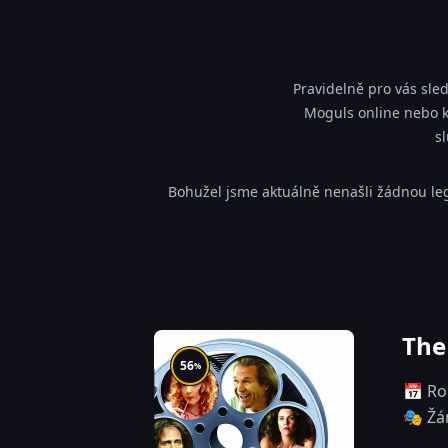
Pravidelně pro vás sle
Moguls online nebo kd
s
Bohužel jsme aktuálně nenašli žádnou leg
The
56
%
📅 Ro
🎭 Žá