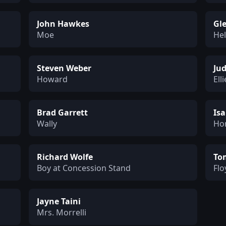
John Hawkes
Gl
Moe
He
Steven Weber
Ju
Howard
Elli
Brad Garrett
Is
Wally
Ho
Richard Wolfe
To
Boy at Concession Stand
Flo
Jayne Taini
Mrs. Morrelli