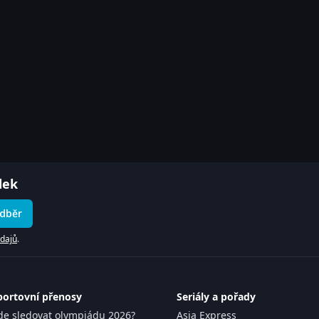
dek
odběr
dajů
.
portovní přenosy
Seriály a pořady
de sledovat olympiádu 2026?
Asia Express