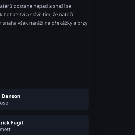
matérů dostane nápad a snaží se
 bohatství a slávě tím, že natočí
ich snaha však naráží na překážky a brzy
d Danson
ose
rick Fugit
mett