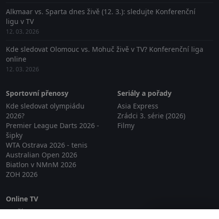
Alkmaar vs. Sparta dnes živě (12. 3.): sledujte Konferenční
ligu v TV
12. 03. 2026
Kde sledovat Olomouc vs. Mohuč živě v TV? Konferenční liga
online
12. 03. 2026
Sportovní přenosy
Seriály a pořady
Kde sledovat olympiádu
Asia Express
2026?
Zrádci 3. série (2026)
Premier League Darts 2026 -
Filmy
šipky
WTA Ostrava 2026 - tenis
Australian Open 2026
Biatlon v NMnM 2026
ZOH 2026
Online TV
Lepší.TV
Zavřít reklamu