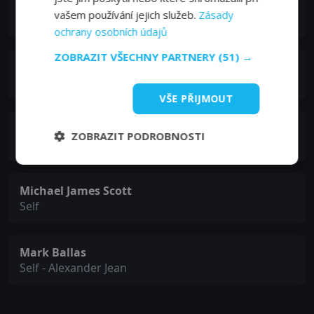
JoJo Siwa
vašem používání jejich služeb.
Zásady
Self
ochrany osobních údajů
ZOBRAZIT VŠECHNY PARTNERY
(51) →
Orianthi
Self
VŠE PŘIJMOUT
Adrienne Walker
ZOBRAZIT PODROBNOSTI
Self
Michael James Scott
Self
Mark Ballas
Self - Alexander Jean