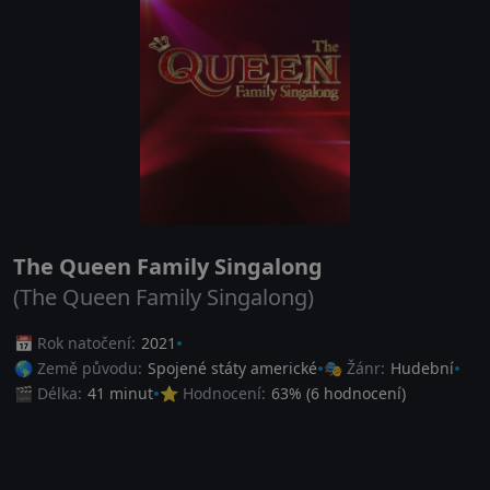
The Queen Family Singalong
(The Queen Family Singalong)
📅 Rok natočení:
2021
🌎 Země původu:
Spojené státy americké
🎭 Žánr:
Hudební
🎬 Délka:
41 minut
⭐ Hodnocení:
63
% (
6
hodnocení)