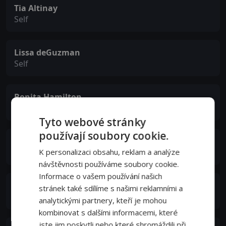
Tia Altinay
Self
Lissa deGuzman
Self
Bonita Hamilton
Self
Tyto webové stránky
používají soubory cookie.
Derek Hough
Self
K personalizaci obsahu, reklam a analýze
návštěvnosti používáme soubory cookie.
Informace o vašem používání našich
Alessia Cara
stránek také sdílíme s našimi reklamními a
Self
analytickými partnery, kteří je mohou
kombinovat s dalšími informacemi, které
jste jim poskytli nebo které shromáždili při