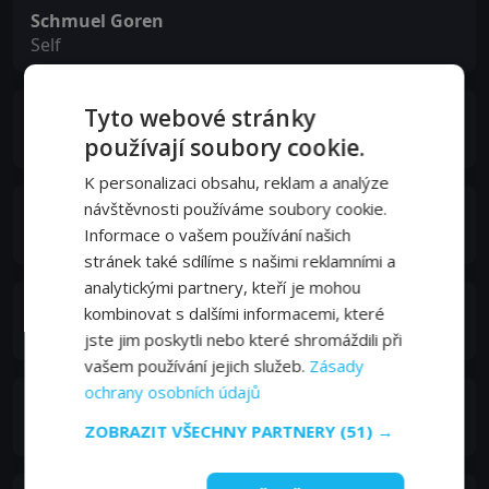
Schmuel Goren
Self
Tyto webové stránky
Hazem Kandil
Self
používají soubory cookie.
K personalizaci obsahu, reklam a analýze
návštěvnosti používáme soubory cookie.
Khaled Fahmy
Informace o vašem používání našich
Self
stránek také sdílíme s našimi reklamními a
analytickými partnery, kteří je mohou
Moshe Buchbut
kombinovat s dalšími informacemi, které
Self
jste jim poskytli nebo které shromáždili při
vašem používání jejich služeb.
Zásady
ochrany osobních údajů
Francesco Corallini
Self
ZOBRAZIT VŠECHNY PARTNERY
(51) →