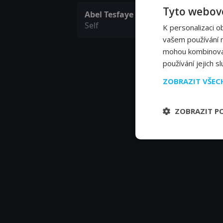
Tyto webové
Abel Tesfaye
Self
K personalizaci o
vašem používání na
mohou kombinovat 
používání jejich s
ZOBRAZIT VŠE
ZOBRAZIT P