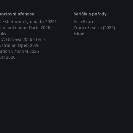
portovní přenosy
Seriály a pořady
de sledovat olympiádu 2026?
Asia Express
remier League Darts 2026 -
Zrádci 3. série (2026)
ipky
Filmy
TA Ostrava 2026 - tenis
ustralian Open 2026
iatlon v NMnM 2026
OH 2026