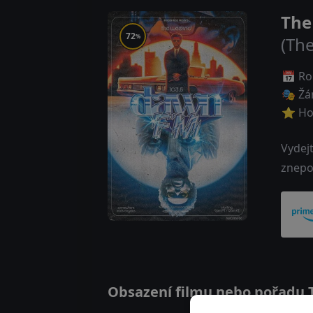
The
72
%
(Th
📅 Ro
🎭 Žá
⭐ Ho
Vydej
znepo
Obsazení filmu nebo pořadu T