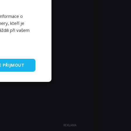
Informace o
ery, kteří je
ždili při vašem
E PŘIJMOUT
REKLAMA