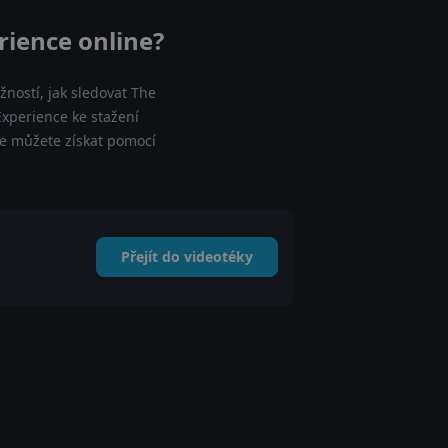
ience online?
ností, jak sledovat The
xperience ke stažení
je můžete získat pomocí
Přejít do videotéky