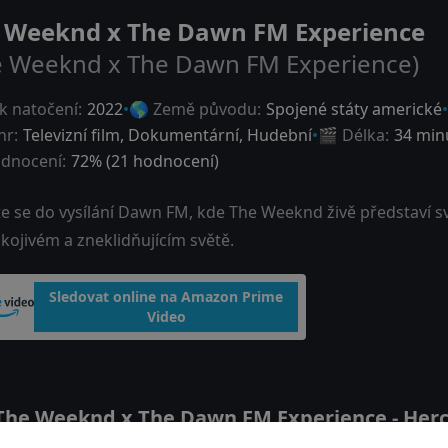
 Weeknd x The Dawn FM Experience
e Weeknd x The Dawn FM Experience)
k natočení:
2022
🌎 Země původu:
Spojené státy americké
nr:
Televizní film
,
Dokumentární
,
Hudební
🎬 Délka:
34 min
dnocení:
72
% (
21
hodnocení)
te se do vysílání Dawn FM, kde The Weeknd živě představí s
kojivém a zneklidňujícím světě.
Sledovat online na Amazon Prime
Video
he Weeknd x The Dawn FM Experience - Herci