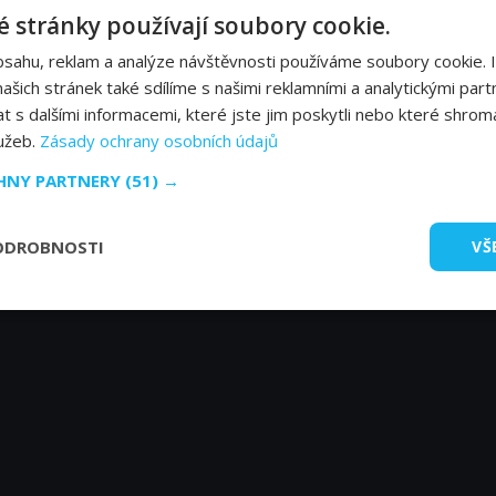
 stránky používají soubory cookie.
Daniel Lopatin
Self
bsahu, reklam a analýze návštěvnosti používáme soubory cookie. 
šich stránek také sdílíme s našimi reklamními a analytickými partn
s dalšími informacemi, které jste jim poskytli nebo které shromá
lužeb.
Zásady ochrany osobních údajů
CHNY PARTNERY
(51) →
ODROBNOSTI
VŠ