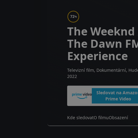
72
%
The Weeknd 
The Dawn F
Experience
Televizní film, Dokumentární, Hud
2022
Sledovat na Amazo
Prime Video
Kde sledovat
O filmu
Obsazení