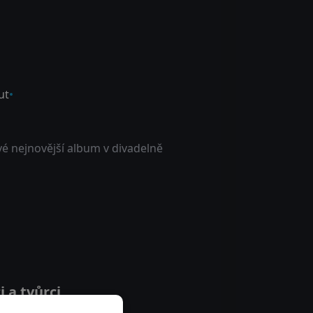
ut
vé nejnovější album v divadelně
 a tvůrci