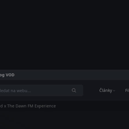
alog VOD
Články
F
d x The Dawn FM Experience