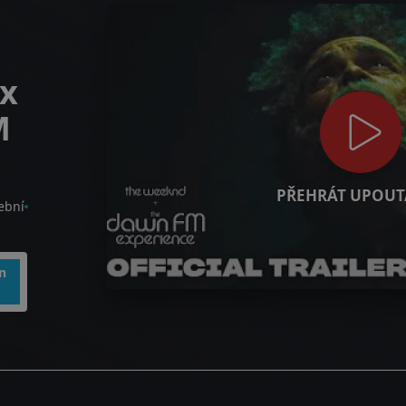
x
M
PŘEHRÁT UPOUT
ební
n