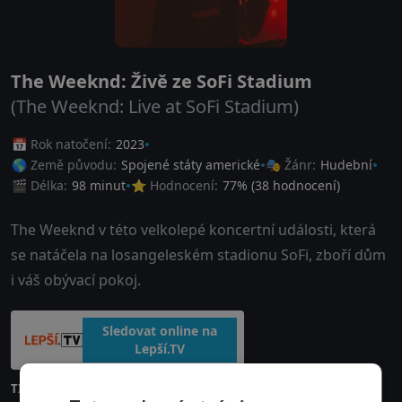
The Weeknd: Živě ze SoFi Stadium
(The Weeknd: Live at SoFi Stadium)
📅 Rok natočení:
2023
🌎 Země původu:
Spojené státy americké
🎭 Žánr:
Hudební
🎬 Délka:
98 minut
⭐ Hodnocení:
77
% (
38
hodnocení)
The Weeknd v této velkolepé koncertní události, která
se natáčela na losangeleském stadionu SoFi, zboří dům
i váš obývací pokoj.
Sledovat online na
Lepší.TV
TIP:
Vyzkoušejte
Lepší.TV na 10 dní za 1 Kč