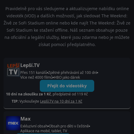
Pravidelně pro vás sledujeme a aktualizujeme nabídku online
videoték (VOD) a dalších možností, jak sledovat The Weeknd:
Živě ze SoFi Stadium online nebo kde najít The Weeknd: Živě ze
SoFi Stadium ke stažení offline. Náš seznam obsahuje pouze
na oficiální a legální služby, které jsou zdarma nebo je můžete
získat pomocí předplatného.
Lepší.TV
Přes 151 kanálů
Zpětné přehrávání až 100 dní
Více než 4000 filmů
HBO jako dárek
Přejít do videotéky
10 dní na zkoušku za 1 Kč
, předplatné od 119 Kč
TIP:
Vyzkoušejte
Lepší.TV na 10 dní za 1 Kč
Max
Exkluzivní obsah
Obsah pro děti v češtině
Aplikace na mobil, tablet, TV