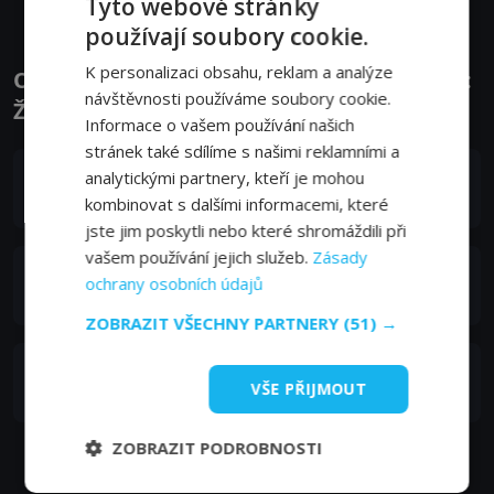
Tyto webové stránky
používají soubory cookie.
K personalizaci obsahu, reklam a analýze
Obsazení filmu nebo pořadu The Weeknd:
návštěvnosti používáme soubory cookie.
Živě ze SoFi Stadium - Herci a tvůrci
Informace o vašem používání našich
stránek také sdílíme s našimi reklamními a
Abel Tesfaye
analytickými partnery, kteří je mohou
Self
kombinovat s dalšími informacemi, které
jste jim poskytli nebo které shromáždili při
vašem používání jejich služeb.
Zásady
Tanya Karn
ochrany osobních údajů
Self - Dancer
ZOBRAZIT VŠECHNY PARTNERY
(51) →
Jennifer Mariela Bermeo
VŠE PŘIJMOUT
Self - Dancer
ZOBRAZIT PODROBNOSTI