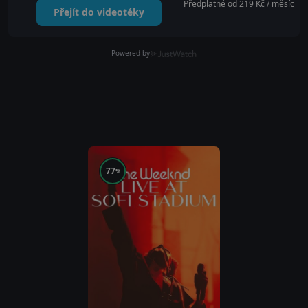
Předplatné od 219 Kč / měsíc
Přejít do videotéky
Powered by
77
%