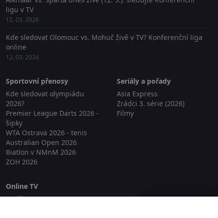
ligu v TV
12. 03. 2026
Kde sledovat Olomouc vs. Mohuč živě v TV? Konferenční liga
online
12. 03. 2026
Sportovní přenosy
Seriály a pořady
Kde sledovat olympiádu
Asia Express
2026?
Zrádci 3. série (2026)
Premier League Darts 2026 -
Filmy
šipky
WTA Ostrava 2026 - tenis
Australian Open 2026
Biatlon v NMnM 2026
ZOH 2026
Online TV
Lepší.TV
Zavřít reklamu
SledovaniTV