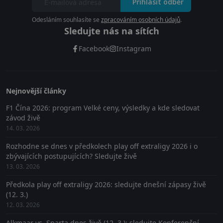
Přihlásit odběr
Odesláním souhlasíte se
zpracováním osobních údajů
.
Sledujte nás na sítích
Facebook
Instagram
Nejnovější články
F1 Čína 2026: program Velké ceny, výsledky a kde sledovat
závod živě
14. 03. 2026
Rozhodne se dnes v předkolech play off extraligy 2026 i o
zbývajících postupujících? Sledujte živě
13. 03. 2026
Předkola play off extraligy 2026: sledujte dnešní zápasy živě
(12. 3.)
12. 03. 2026
Alkmaar vs. Sparta dnes živě (12. 3.): sledujte Konferenční