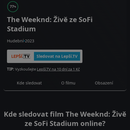
77
%
The Weeknd: Živě ze SoFi
Stadium
Hudební
2023
Sledovat na Lepší.TV
TIP:
Vyzkoušejte
Lepší.TV na 10 dní za 1 Kč
Kde sledovat
O filmu
Obsazení
Kde sledovat film The Weeknd: Živě
ze SoFi Stadium online?