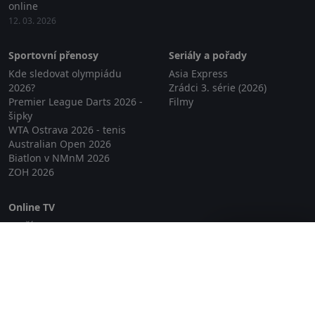
online
12. 03. 2026
Sportovní přenosy
Seriály a pořady
Kde sledovat olympiádu
Asia Express
2026?
Zrádci 3. série (2026)
Premier League Darts 2026 -
Filmy
šipky
WTA Ostrava 2026 - tenis
Australian Open 2026
Biatlon v NMnM 2026
ZOH 2026
Online TV
Lepší.TV
Zavřít reklamu
SledovaniTV
Skylink Live TV
Telly
NejPřipojení TV
Poda
Sportovní přenosy