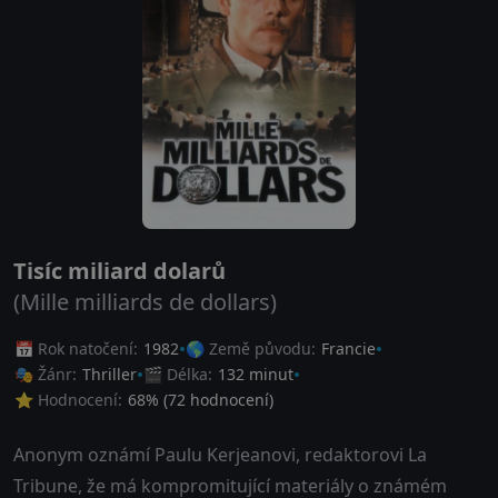
Tisíc miliard dolarů
(Mille milliards de dollars)
📅 Rok natočení:
1982
🌎 Země původu:
Francie
🎭 Žánr:
Thriller
🎬 Délka:
132 minut
⭐ Hodnocení:
68
% (
72
hodnocení)
Anonym oznámí Paulu Kerjeanovi, redaktorovi La
Tribune, že má kompromitující materiály o známém