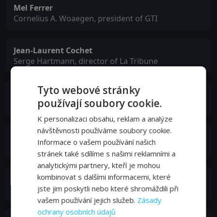
Mel Ferrer
Cornelius A. Woaegen, president of GTI
Jean-Laurent Cochet
Serge Hartmann, director of La Tribune
Tyto webové stránky
Fernand Ledoux
používají soubory cookie.
Mr. Guérande
K personalizaci obsahu, reklam a analýze
návštěvnosti používáme soubory cookie.
André Falcon
Informace o vašem používání našich
Pierre Bayen, editor-in-chief
stránek také sdílíme s našimi reklamními a
analytickými partnery, kteří je mohou
kombinovat s dalšími informacemi, které
Claude Vernier
Dr. Gerhard Kramer
jste jim poskytli nebo které shromáždili při
vašem používání jejich služeb.
Zásady
ochrany osobních údajů