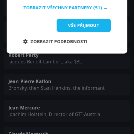
Édith Scob
ZOBRAZIT VŠECHNY PARTNERY
(51) →
Madame Bronsky
VŠE PŘIJMOUT
Jacques François
Fred Great
ZOBRAZIT PODROBNOSTI
Robert Party
Jacques Benoît-Lambert, aka 'JBL'
Jean-Pierre Kalfon
Bronsky, then Stan Hankins, the informant
Jean Mercure
Joachim Holstein, Director of GTI-Austria