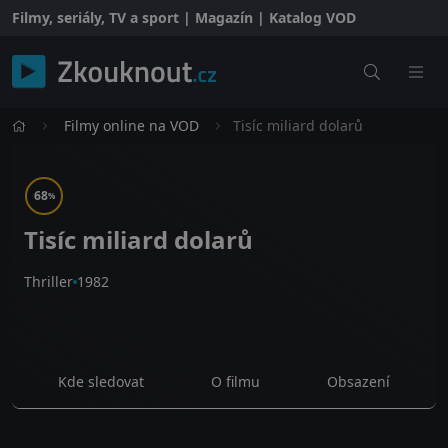
Filmy, seriály, TV a sport | Magazín | Katalog VOD
Filmy online na VOD
Tisíc miliard dolarů
68
%
Tisíc miliard dolarů
Thriller
1982
Kde sledovat
O filmu
Obsazení