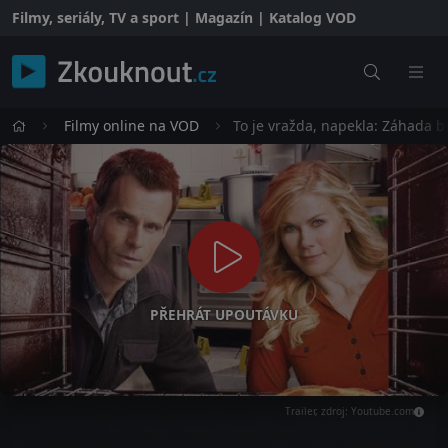
Filmy, seriály, TV a sport | Magazín | Katalog VOD
Filmy online na VOD
To je vražda, napekla: Záhada 
PŘEHRÁT UPOUTÁVKU
Trailer, zdroj: Youtube.com