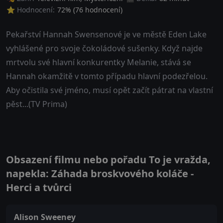
⭐ Hodnocení:
72
% (
76
hodnocení)
Pekařství Hannah Swensenové je ve městě Eden Lake
vyhlášené pro svoje čokoládové sušenky. Když najde
mrtvolu své hlavní konkurentky Melanie, stává se
Hannah okamžitě v tomto případu hlavní podezřelou.
Aby očistila své jméno, musí opět začít pátrat na vlastní
pěst...(TV Prima)
Obsazení filmu nebo pořadu To je vražda,
napekla: Záhada broskvového koláče -
Herci a tvůrci
Alison Sweeney