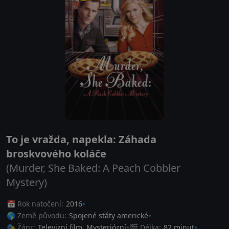
To je vražda, napekla: Záhada
broskvového koláče
(Murder, She Baked: A Peach Cobbler
Mystery)
📅 Rok natočení:
2016
🌎 Země původu:
Spojené státy americké
🎭 Žánr:
Televizní film
,
Mysteriózní
🎬 Délka:
82 minut