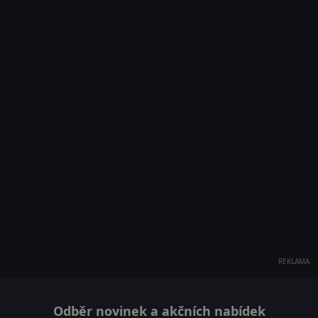
REKLAMA
Odběr novinek a akčních nabídek