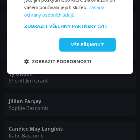
vašem používání jejich služeb.
Zásady
ochrany osobních údajů
Marion Eisman
Mrs. Norton
ZOBRAZIT VŠECHNY PARTNERY
(51) →
VŠE PŘIJMOUT
Rebecca Toolan
Mrs. Houser
ZOBRAZIT PODROBNOSTI
Ty Olsson
Sheriff Jim Grant
Jillian Fargey
Sophie Bascomb
Candice May Langlois
Katie Bascomb