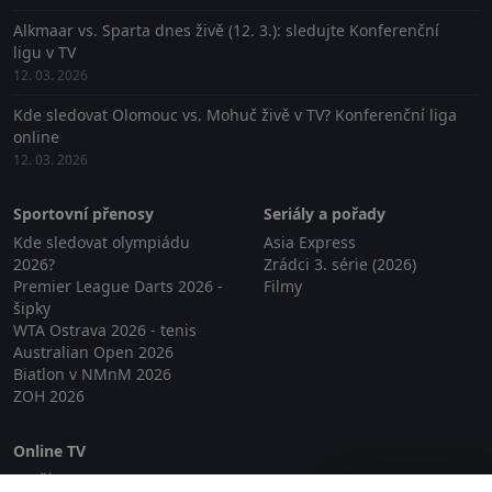
Alkmaar vs. Sparta dnes živě (12. 3.): sledujte Konferenční
ligu v TV
12. 03. 2026
Kde sledovat Olomouc vs. Mohuč živě v TV? Konferenční liga
online
12. 03. 2026
Sportovní přenosy
Seriály a pořady
Kde sledovat olympiádu
Asia Express
2026?
Zrádci 3. série (2026)
Premier League Darts 2026 -
Filmy
šipky
WTA Ostrava 2026 - tenis
Australian Open 2026
Biatlon v NMnM 2026
ZOH 2026
Online TV
Lepší.TV
Zavřít reklamu