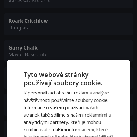
Vanessa / Melanie
Roark Critchlow
Douglas
Garry Chalk
Mayor Bascomb
Tyto webové stránky
Toby Levins
Bill Todd
používají soubory cookie.
K personalizaci obsahu, reklam a analýze
návštěvnosti používáme soubory cookie.
Juliana Wimbles
Informace o vašem používání našich
Lisa Herman
stránek také sdílíme s našimi reklamními a
analytickými partnery, kteří je mohou
Anne Marie DeLuise
kombinovat s dalšími informacemi, které
Gloria Travis
jste jim poskytli nebo které shromáždili při