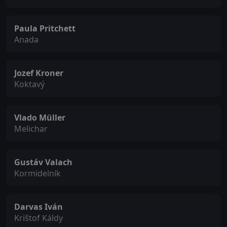
Paula Pritchett
Anada
Jozef Kroner
Koktavý
Vlado Müller
Melichar
Gustáv Valach
Kormidelník
Darvas Iván
Krištof Káldy