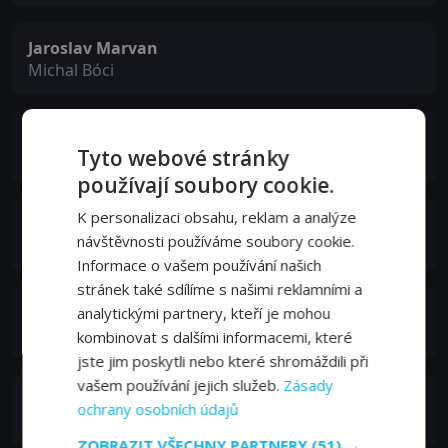
Jaroslav Marvan
Michal Bóci
Ján Boldiš
Tyto webové stránky
Petr
používají soubory cookie.
K personalizaci obsahu, reklam a analýze
Dezsö Király
návštěvnosti používáme soubory cookie.
Physician
Informace o vašem používání našich
stránek také sdílíme s našimi reklamními a
Dano Živojnovič
analytickými partnery, kteří je mohou
Chemist
kombinovat s dalšími informacemi, které
jste jim poskytli nebo které shromáždili při
vašem používání jejich služeb.
Zásady
Rudolf Velický
ochrany osobních údajů
Chemist
ZOBRAZIT VŠECHNY PARTNERY
(51) →