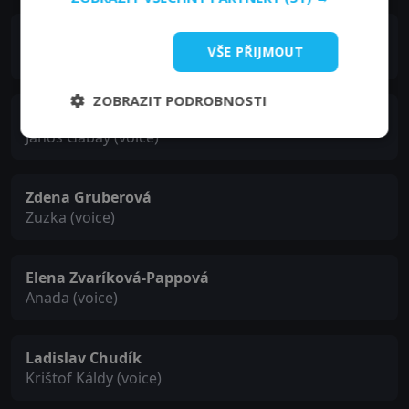
Zsigmond Turner
VŠE PŘIJMOUT
Clockmaker
ZOBRAZIT PODROBNOSTI
Július Vašek
Jánoš Gabay (voice)
Zdena Gruberová
Zuzka (voice)
Elena Zvaríková-Pappová
Anada (voice)
Ladislav Chudík
Krištof Káldy (voice)