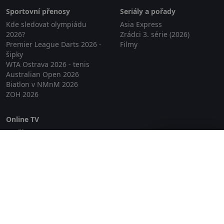
Sportovní přenosy
Seriály a pořady
Kde sledovat olympiádu
Asia Express
2026?
Zrádci 3. série (2026)
Premier League Darts 2026 -
Filmy
šipky
WTA Ostrava 2026 - tenis
Australian Open 2026
Biatlon v NMnM 2026
ZOH 2026
Online TV
Lepší.TV
Zavřít reklamu
SledovaniTV
Skylink Live TV
Telly
NejPřipojení TV
Poda
Sportovní přenosy