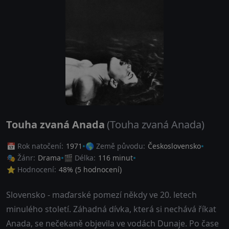
Touha zvaná Anada
(Touha zvaná Anada)
📅 Rok natočení:
1971
🌎 Země původu:
Československo
🎭 Žánr:
Drama
🎬 Délka:
116 minut
⭐ Hodnocení:
48
% (
5
hodnocení)
Slovensko - maďarské pomezí někdy ve 20. letech
minulého století. Záhadná dívka, která si nechává říkat
Anada, se nečekaně objevila ve vodách Dunaje. Po čase