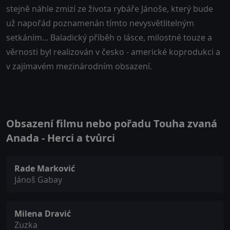
stejně náhle zmizí ze života rybáře Jánoše, který bude
už napořád poznamenán tímto nevysvětlitelným
setkáním... Baladický příběh o lásce, milostné touze a
věrnosti byl realizován v česko - americké koprodukci a
v zajímavém mezinárodním obsazení.
Obsazení filmu nebo pořadu Touha zvaná
Anada - Herci a tvůrci
Rade Marković
Jánoš Gabay
Milena Dravić
Zuzka