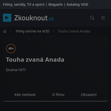
Filmy, seriály, TV a sport | Magazín | Katalog VOD
Filmy online na VOD
Touha zvaná Anada
48
%
Touha zvaná Anada
Drama
1971
Kde sledovat
O filmu
Obsazení