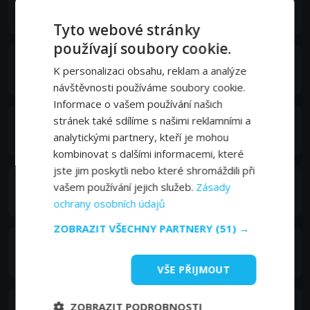
Анжела Недялкова
Veronika
Tyto webové stránky
používají soubory cookie.
Shirley Henderson
K personalizaci obsahu, reklam a analýze
Gail
návštěvnosti používáme soubory cookie.
Informace o vašem používání našich
stránek také sdílíme s našimi reklamními a
Kelly Macdonald
analytickými partnery, kteří je mohou
Diane
kombinovat s dalšími informacemi, které
jste jim poskytli nebo které shromáždili při
Pauline Turner
vašem používání jejich služeb.
Zásady
June
ochrany osobních údajů
ZOBRAZIT VŠECHNY PARTNERY
(51) →
Scot Greenan
Frank Junior
VŠE PŘIJMOUT
James Cosmo
ZOBRAZIT PODROBNOSTI