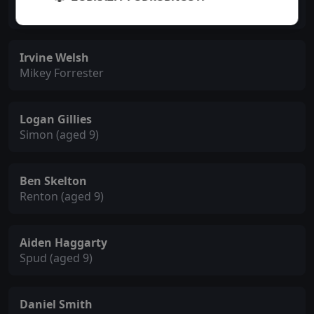
Renton's Father
Irvine Welsh
Mikey Forrester
Logan Gillies
Simon (aged 9)
Ben Skelton
Renton (aged 9)
Aiden Haggarty
Spud (aged 9)
Daniel Smith