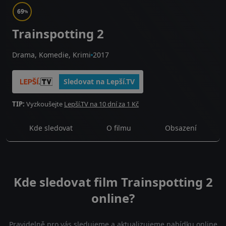
69
%
Trainspotting 2
Drama, Komedie, Krimi
2017
Sledovat na Lepší.TV
TIP:
Vyzkoušejte
Lepší.TV na 10 dní za 1 Kč
Kde sledovat
O filmu
Obsazení
Kde sledovat film Trainspotting 2
online?
Pravidelně pro vás sledujeme a aktualizujeme nabídku online