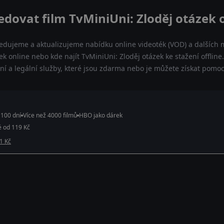
edovat film TvMiniUni: Zloděj otázek 
ledujeme a aktualizujeme nabídku online videoték (VOD) a dalších m
ek online nebo kde najít TvMiniUni: Zloděj otázek ke stažení offli
lní a legální služby, které jsou zdarma nebo je můžete získat pomo
 100 dní
Více než 4000 filmů
HBO jako dárek
é od 119 Kč
 1 Kč