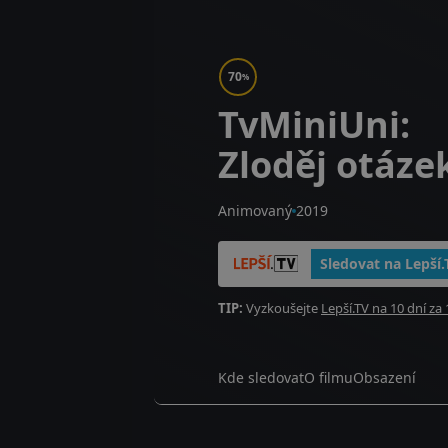
70
%
TvMiniUni:
Zloděj otáze
Animovaný
2019
Sledovat na Lepší.
TIP:
Vyzkoušejte
Lepší.TV na 10 dní za 
Kde sledovat
O filmu
Obsazení