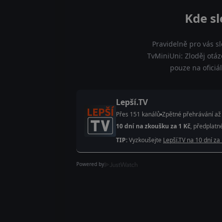
Kde sl
Pravidelně pro vás s
TvMiniUni: Zloděj otáz
pouze na oficiá
Lepší.TV
Přes 151 kanálů
Zpětné přehrávání až
10 dní na zkoušku za 1 Kč
, předplatn
TIP:
Vyzkoušejte
Lepší.TV na 10 dní za
Powered by