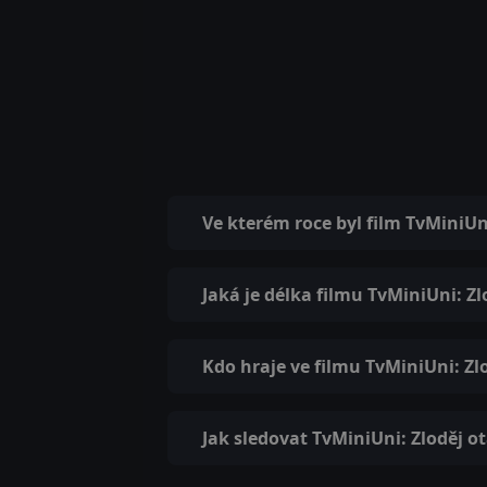
Ve kterém roce byl film TvMiniUn
Jaká je délka filmu TvMiniUni: Zl
Kdo hraje ve filmu TvMiniUni: Zl
Jak sledovat TvMiniUni: Zloděj o