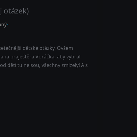
j otázek)
aný
jvšetečnější dětské otázky. Ovšem
na praještěra Voráčka, aby vybral
od dětí tu nejsou, všechny zmizely! A s