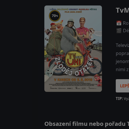
TvM
70
%
📅 Ro
🎬 Dé
Televi
popra
jenom 
nimi z
TIP:
Vy
Obsazení filmu nebo pořadu Tv