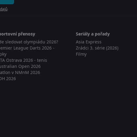
dajů
.
portovní přenosy
Seriály a pořady
de sledovat olympiádu 2026?
Asia Express
remier League Darts 2026 -
Zrádci 3. série (2026)
ipky
Filmy
TA Ostrava 2026 - tenis
ustralian Open 2026
iatlon v NMnM 2026
OH 2026