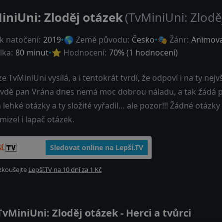
iniUni: Zloděj otázek
(TvMiniUni: Zlodě
k natočení:
2019
🌎 Země původu:
Česko
🎭 Žánr:
Animov
lka:
80 minut
⭐ Hodnocení:
70
% (
1
hodnocení)
ze TvMiniUni vysílá, a i tentokrát tvrdí, že odpoví i na ty ne
vdě pan Vrána dnes nemá moc dobrou náladu, a tak žádá pa
lehké otázky a ty složité vyřadil… ale pozor!!! Žádné otázky 
mizel i lapač otázek.
Sledovat online na Lepší.TV
zkoušejte
Lepší.TV na 10 dní za 1 Kč
MiniUni: Zloděj otázek - Herci a tvůrci