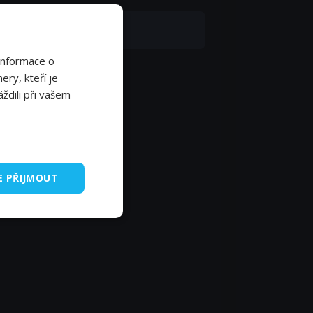
roslav Krobot
Informace o
ery, kteří je
ždili při vašem
E PŘIJMOUT