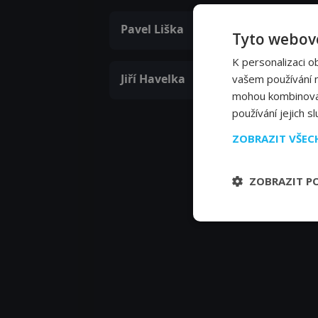
Pavel Liška
Tyto webové
K personalizaci o
Jiří Havelka
vašem používání na
mohou kombinovat 
používání jejich s
ZOBRAZIT VŠE
ZOBRAZIT P