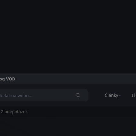
alog VOD
Články
F
 Zloděj otázek