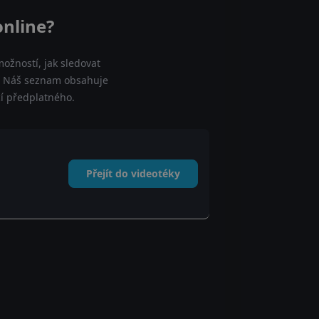
online?
ožností, jak sledovat
ne. Náš seznam obsahuje
cí předplatného.
Přejít do videotéky