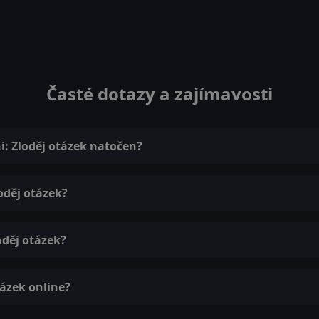
Časté dotazy a zajímavosti
i: Zloděj otázek natočen?
oděj otázek?
oděj otázek?
tázek online?