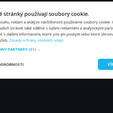
Barbora Poláková
Mi
 stránky používají soubory cookie.
bsahu, reklam a analýze návštěvnosti používáme soubory cookie. 
Sebastian Pöthe
šich stránek také sdílíme s našimi reklamními a analytickými partn
s dalšími informacemi, které jste jim poskytli nebo které shromá
lužeb.
Zásady ochrany osobních údajů
CHNY PARTNERY
(51) →
ODROBNOSTI
VŠ