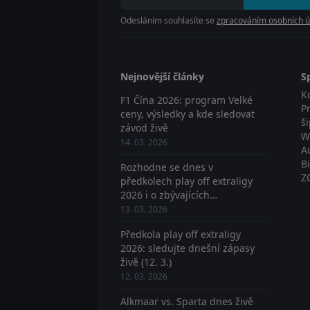
Odesláním souhlasíte se
zpracováním osobních ú
Nejnovější články
S
K
F1 Čína 2026: program Velké
P
ceny, výsledky a kde sledovat
š
závod živě
W
14. 03. 2026
A
B
Rozhodne se dnes v
Z
předkolech play off extraligy
2026 i o zbývajících
postupujících? Sledujte živě
13. 03. 2026
Předkola play off extraligy
2026: sledujte dnešní zápasy
živě (12. 3.)
12. 03. 2026
Alkmaar vs. Sparta dnes živě