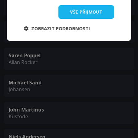
Patrick O'Kane
Nigel
VŠE PŘIJMOUT
Martin Wenner
ZOBRAZIT PODROBNOSTI
Toby
Søren Poppel
Allan Rocker
Michael Sand
Johansen
John Martinus
Kustode
Niels Andersen