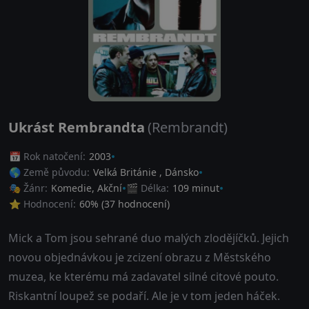
Ukrást Rembrandta
(Rembrandt)
📅 Rok natočení:
2003
🌎 Země původu:
Velká Británie
,
Dánsko
🎭 Žánr:
Komedie
,
Akční
🎬 Délka:
109 minut
⭐ Hodnocení:
60
% (
37
hodnocení)
Mick a Tom jsou sehrané duo malých zlodějíčků. Jejich
novou objednávkou je zcizení obrazu z Městského
muzea, ke kterému má zadavatel silné citové pouto.
Riskantní loupež se podaří. Ale je v tom jeden háček.