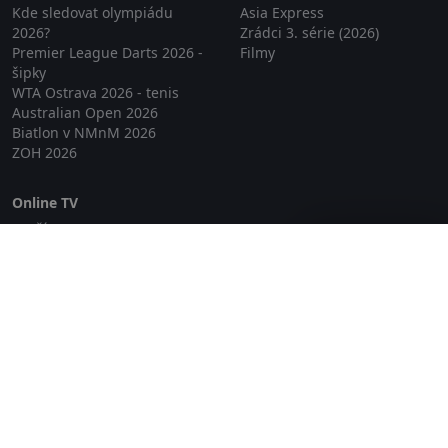
Kde sledovat olympiádu
Asia Express
2026?
Zrádci 3. série (2026)
Premier League Darts 2026 -
Filmy
šipky
WTA Ostrava 2026 - tenis
Australian Open 2026
Biatlon v NMnM 2026
ZOH 2026
Online TV
Lepší.TV
Zavřít reklamu
SledovaniTV
Skylink Live TV
Telly
NejPřipojení TV
Poda
Sportovní přenosy
GDPR
Zásady cookies
Redakce
O projektu Zkouknout.cz
Obchodní podmínky
Etický kodex
Kontakt