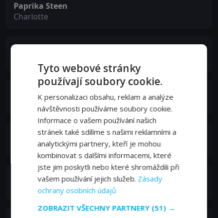
Paprika Steen
Charlotte
Ulf Pilgaard
Flemming
Tyto webové stránky
používají soubory cookie.
Thomas W. Gabrielsson
K personalizaci obsahu, reklam a analýze
Erik
návštěvnosti používáme soubory cookie.
Informace o vašem používání našich
stránek také sdílíme s našimi reklamními a
Ole Ernst
analytickými partnery, kteří je mohou
Frank
kombinovat s dalšími informacemi, které
jste jim poskytli nebo které shromáždili při
Nikolaj Lie Kaas
vašem používání jejich služeb.
Zásady
Carsten
ochrany osobních údajů
ZOBRAZIT VŠECHNY PARTNERY
(51) →