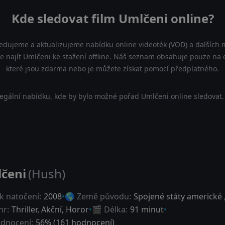
Kde sledovat film Umlčeni online?
ledujeme a aktualizujeme nabídku online videoték (VOD) a dalších m
 najít Umlčeni ke stažení offline. Náš seznam obsahuje pouze na ofi
které jsou zdarma nebo je můžete získat pomocí předplatného.
egální nabídku, kde by bylo možné pořad Umlčeni online sledovat.
čeni
(Hush)
k natočení:
2008
🌎 Země původu:
Spojené státy americké
nr:
Thriller
,
Akční
,
Horor
🎬 Délka:
91 minut
dnocení:
56
% (
161
hodnocení)