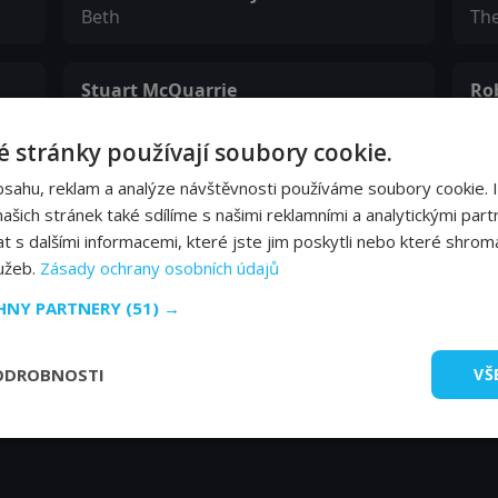
Beth
Th
Stuart McQuarrie
Ro
Thorpe
Ch
 stránky používají soubory cookie.
Sheila Reid
Sh
bsahu, reklam a analýze návštěvnosti používáme soubory cookie. 
Mrs. Coates
PC 
šich stránek také sdílíme s našimi reklamními a analytickými partn
s dalšími informacemi, které jste jim poskytli nebo které shromá
lužeb.
Zásady ochrany osobních údajů
Carol Allen
CHNY PARTNERY
(51) →
Mum
ODROBNOSTI
VŠ