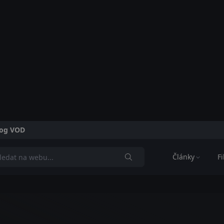
alog VOD
Články
F