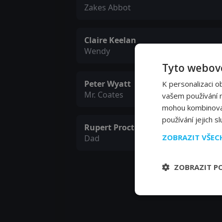
Zakes Abbot
Claire Keelan
Wendy
Tyto webové
Peter Wyatt
K personalizaci o
Mr. Coates
vašem používání na
mohou kombinovat 
používání jejich s
Rupert Procter
ZOBRAZIT VŠE
Dad
ZOBRAZIT P