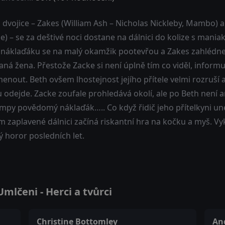
dvojice – Zakes (William Ash – Nicholas Nickleby, Mambo) a
) – se za deštivé noci dostane na dálnici do kolize s mani
 náklaďáku se na malý okamžik pootevřou a Zakes zahlédne
ná žena. Přestože Zacke si není úplně tím co viděl, informuj
nout. Beth ovšem lhostejnost jejího přítele velmi rozruší a
 odejde. Zacke zoufale prohledává okolí, ale po Beth není a
mpy povědomý náklaďák….. Co když řidič jeho přítelkyni une
 zaplavené dálnici začíná riskantní hra na kočku a myš. Vyk
ý horor posledních let.
lčeni - Herci a tvůrci
Christine Bottomley
An