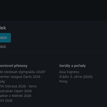
dek
odběr
dajů
.
portovní přenosy
Seriály a pořady
de sledovat olympiádu 2026?
Asia Express
remier League Darts 2026 -
Zrádci 3. série (2026)
ipky
Filmy
TA Ostrava 2026 - tenis
ustralian Open 2026
iatlon v NMnM 2026
OH 2026