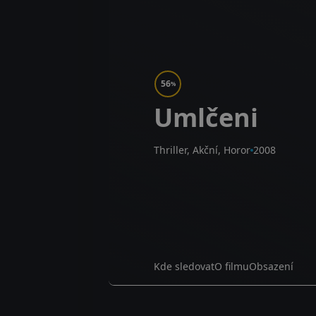
56
%
Umlčeni
Thriller, Akční, Horor
2008
Kde sledovat
O filmu
Obsazení