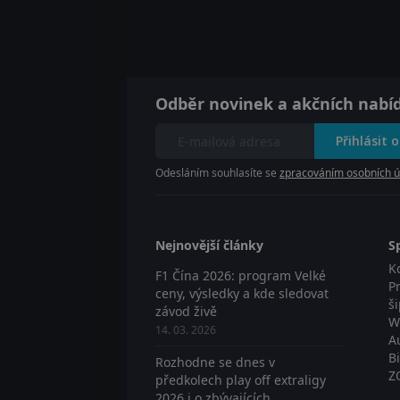
Odběr novinek a akčních nabí
Přihlásit 
Odesláním souhlasíte se
zpracováním osobních ú
Nejnovější články
S
K
F1 Čína 2026: program Velké
P
ceny, výsledky a kde sledovat
š
závod živě
W
14. 03. 2026
A
B
Rozhodne se dnes v
Z
předkolech play off extraligy
2026 i o zbývajících