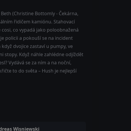
 Beth (Christine Bottomly - Čekárna,
akálním řidičem kamiónu. Stahovací
 cosi, co vypadá jako poloobnažená
e policii a pokouší se na incident
 když dvojice zastaví u pumpy, ve
ni stopy. Když náhle zahlédne odjíždět
sl? Vydává se za ním a na noční,
řičte to do světa – Hush je nejlepší
dreas Wisniewski