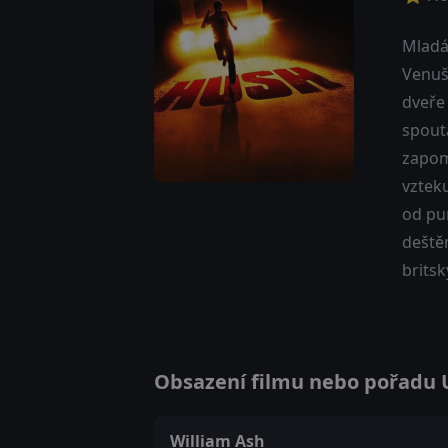
Mladá 
Venuše
dveře
spouta
zapome
vzteku
od pu
deštěm
britsk
Obsazení filmu nebo pořadu Um
William Ash