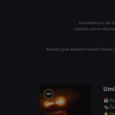
Pravidelně pro vás s
Umlčeni online nebo kde
Bohužel jsme aktuálně nenašli žádnou l
Uml
56
%
📅 Ro
🎭 Žá
⭐ Ho