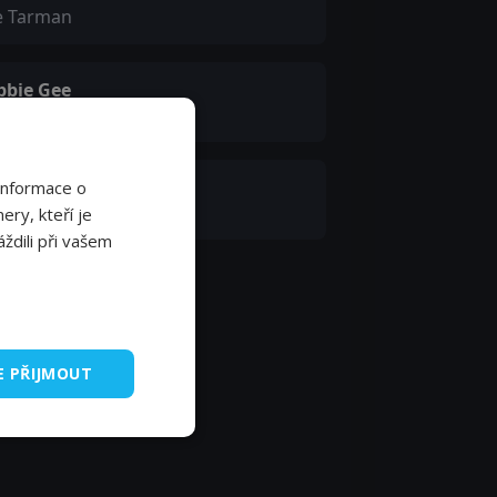
e Tarman
bbie Gee
imponda
aun Dingwall
Informace o
Mitchall
ery, kteří je
ždili při vašem
E PŘIJMOUT