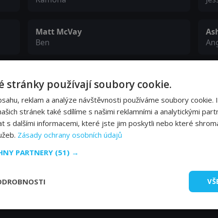
Matt McVay
As
Ben
An
Iyad Hajjaj
Ta
 stránky používají soubory cookie.
Ammon
Sti
bsahu, reklam a analýze návštěvnosti používáme soubory cookie. 
šich stránek také sdílíme s našimi reklamními a analytickými partn
Corbin Timbrook
Sh
s dalšími informacemi, které jste jim poskytli nebo které shromá
Richard Doyle
Pa
lužeb.
Zásady ochrany osobních údajů
CHNY PARTNERY
(51) →
ODROBNOSTI
VŠ