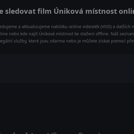
e sledovat film Úniková místnost onli
ledujeme a aktualizujeme nabídku online videoték (VOD) a dalších m
line nebo kde najít Úniková místnost ke stažení offline. Náš sezn
a legální služby, které jsou zdarma nebo je můžete získat pomocí př