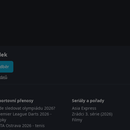
dek
odběr
dajů
.
portovní přenosy
Seriály a pořady
de sledovat olympiádu 2026?
Asia Express
remier League Darts 2026 -
Zrádci 3. série (2026)
ipky
Filmy
TA Ostrava 2026 - tenis