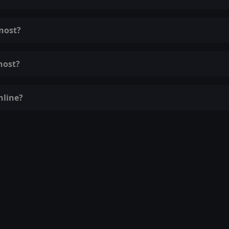
tnost?
nost?
nline?