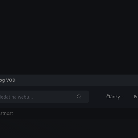
alog VOD
Články
F
stnost