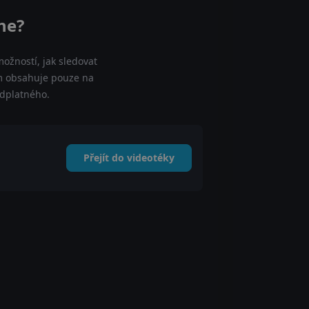
ne?
ožností, jak sledovat
am obsahuje pouze na
edplatného.
Přejít do videotéky