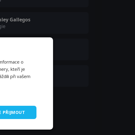
hley Gallegos
gie
ylor Piedmonte
tchface
Informace o
ery, kteří je
elby Janes
ždili při vašem
ramedic Clute
E PŘIJMOUT