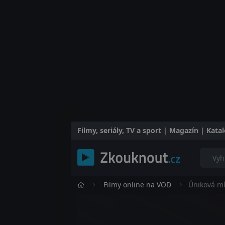
Filmy, seriály, TV a sport | Magazín | Kat
Filmy online na VOD
Úniková mí