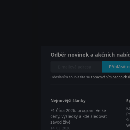
Odběr novinek a akčních nabí
Přihlásit 
Odesláním souhlasíte se
zpracováním osobních ú
Nejnovější články
S
K
F1 Čína 2026: program Velké
P
ceny, výsledky a kde sledovat
š
závod živě
W
14. 03. 2026