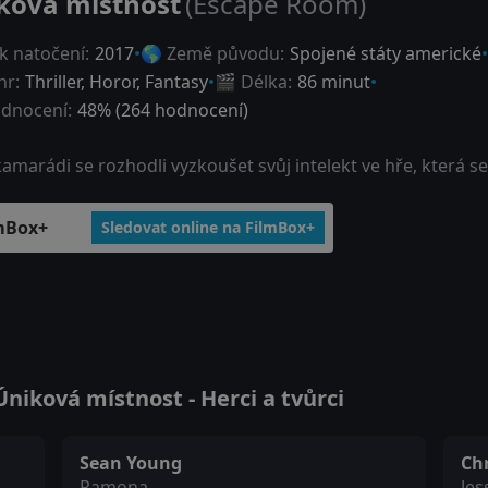
ková místnost
(Escape Room)
k natočení:
2017
🌎 Země původu:
Spojené státy americké
nr:
Thriller
,
Horor
,
Fantasy
🎬 Délka:
86 minut
dnocení:
48
% (
264
hodnocení)
kamarádi se rozhodli vyzkoušet svůj intelekt ve hře, která s
mBox+
Sledovat online na FilmBox+
niková místnost - Herci a tvůrci
Sean Young
Ch
Ramona
Jes