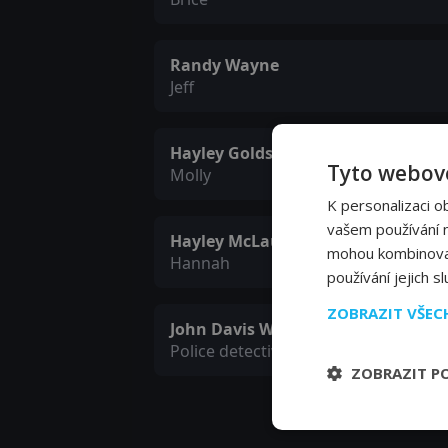
Randy Wayne
Jeff
Hayley Goldstein
Tyto webové
Molly
K personalizaci o
vašem používání na
Hayley McLaughlin
mohou kombinovat 
Hannah
používání jejich s
ZOBRAZIT VŠE
John Davis Walker
Police detective
ZOBRAZIT P