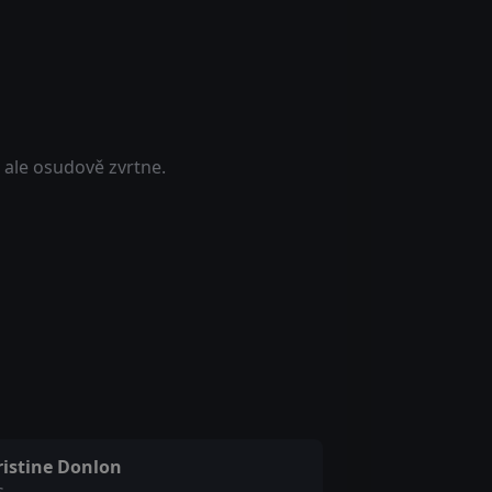
e ale osudově zvrtne.
ristine Donlon
s