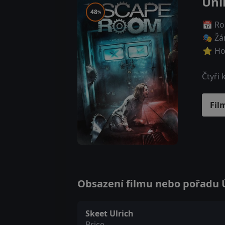
Úni
48
%
📅 Ro
🎭 Žá
⭐ Ho
Čtyři 
Fil
Obsazení filmu nebo pořadu Ú
Skeet Ulrich
Brice