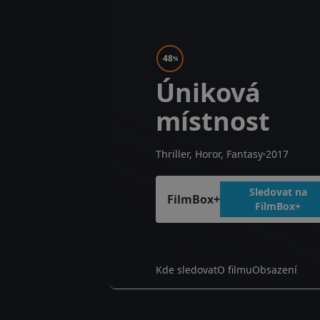
48
%
Úniková
místnost
Thriller, Horor, Fantasy
2017
Sledovat na
FilmBox+
FilmBox+
Kde sledovat
O filmu
Obsazení