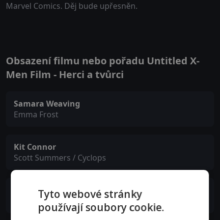
Marvel Comics. Děj bude upřesněn.
Obsazení filmu nebo pořadu Untitled X-
Men Film - Herci a tvůrci
Samara Weaving
Emma Frost
Kit Connor
Scott Summers / Cyclops
Sadie Sink
Tyto webové stránky
Jean Grey
používají soubory cookie.