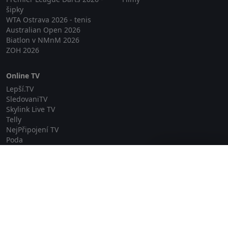
šipky
WTA Ostrava 2026 - tenis
Australian Open 2026
Biatlon v NMnM 2026
ZOH 2026
Online TV
Lepší.TV
SledovaniTV
Skylink Live TV
Telly
NejPřipojení TV
Poda
Sportovní přenosy
Zavřít reklamu
GDPR
Zásady cookies
Redakce
O projektu Zkouknout.cz
Obchodní podmínky
Etický kodex
Kontakt
Copyright © 2026 zkouknout.cz