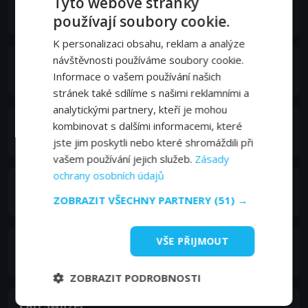
Tyto webové stránky
Lon Chaney Jr.
Big Sam
používají soubory cookie.
K personalizaci obsahu, reklam a analýze
návštěvnosti používáme soubory cookie.
King Donovan
Informace o vašem používání našich
Solly
stránek také sdílíme s našimi reklamními a
analytickými partnery, kteří je mohou
Claude Akins
kombinovat s dalšími informacemi, které
Mack
jste jim poskytli nebo které shromáždili při
vašem používání jejich služeb.
Zásady
ochrany osobních údajů
Lawrence Dobkin
Editor
ZOBRAZIT VŠECHNY PARTNERY
(51) →
VŠE PŘIJMOUT
Whit Bissell
Lou Gans
ZOBRAZIT PODROBNOSTI
Carl Switzer