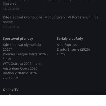
ligu v TV
12. 03. 2026
Kde sledovat Olomouc vs. Mohuč živě v TV? Konferenční liga
online
12. 03. 2026
Sportovní přenosy
Seriály a pořady
Kde sledovat olympiádu
Asia Express
2026?
Zrádci 3. série (2026)
Premier League Darts 2026 -
Filmy
šipky
WTA Ostrava 2026 - tenis
Australian Open 2026
Biatlon v NMnM 2026
ZOH 2026
Online TV
Lepší.TV
Zavřít reklamu
SledovaniTV
Skylink Live TV