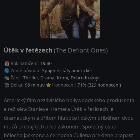
Útěk v řetězech
(The Defiant Ones)
📅 Rok natočení:
1958
🌎 Země původu:
Spojené státy americké
🎭 Žánr:
Thriller
,
Drama
,
Krimi
,
Dobrodružný
🎬 Délka:
96 minut
⭐ Hodnocení:
71
% (
329
hodnocení)
Americký film nezávislého hollywoodského producenta
a režiséra Stanleye Kramera Útěk v řetězech je
dramatickým a přitom hluboce lidským příběhem dvou
mužů prchajících před zákonem. Společný osud
bělocha Jacksona a černocha Cullena překlene propast