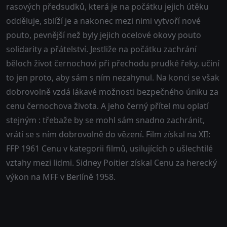
rasových předsudků, která je na počátku jejich útěku
odděluje, sblíží je a nakonec mezi nimi vytvoří nové
pouto, pevnější než byly jejich ocelové okovy pouto
solidarity a přátelství. Jestliže na počátku zachrání
běloch život černochovi při přechodu prudké řeky, učiní
to jen proto, aby sám s ním nezahynul. Na konci se však
dobrovolně vzdá lákavé možnosti bezpečného úniku za
cenu černochova života. A jeho černý přítel mu oplatí
stejným : třebaže by se mohl sám snadno zachránit,
vrátí se s ním dobrovolně do vězení. Film získal na XII:
FFP 1961 Cenu v kategorii filmů, usilujících o ušlechtilé
vztahy mezi lidmi. Sidney Poitier získal Cenu za herecký
výkon na MFF v Berlíně 1958.