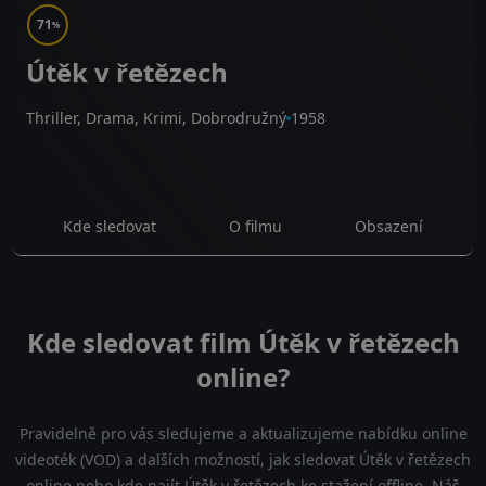
71
%
Útěk v řetězech
Thriller, Drama, Krimi, Dobrodružný
1958
Kde sledovat
O filmu
Obsazení
Kde sledovat film Útěk v řetězech
online?
Pravidelně pro vás sledujeme a aktualizujeme nabídku online
videoték (VOD) a dalších možností, jak sledovat Útěk v řetězech
online nebo kde najít Útěk v řetězech ke stažení offline. Náš