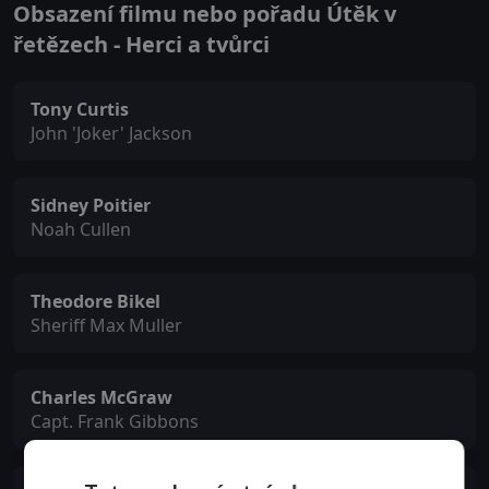
Obsazení filmu nebo pořadu Útěk v
řetězech - Herci a tvůrci
Tony Curtis
John 'Joker' Jackson
Sidney Poitier
Noah Cullen
Theodore Bikel
Sheriff Max Muller
Charles McGraw
Capt. Frank Gibbons