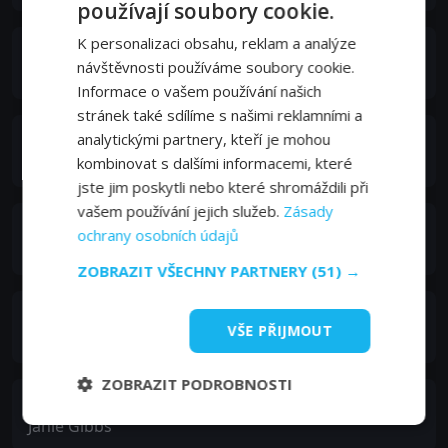
používají soubory cookie.
K personalizaci obsahu, reklam a analýze
Madison Cipparone
návštěvnosti používáme soubory cookie.
Poppy Malone
Informace o vašem používání našich
stránek také sdílíme s našimi reklamními a
Craig Brown
analytickými partnery, kteří je mohou
Steven
kombinovat s dalšími informacemi, které
jste jim poskytli nebo které shromáždili při
vašem používání jejich služeb.
Zásady
Alexander Conti
ochrany osobních údajů
Sport
ZOBRAZIT VŠECHNY PARTNERY
(51) →
Shauna MacDonald
VŠE PŘIJMOUT
Violetta
ZOBRAZIT PODROBNOSTI
Melinda Shankar
Janie Gibbs