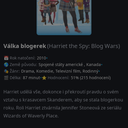
Válka blogerek
(Harriet the Spy: Blog Wars)
📅 Rok natočení:
2010
🌎 Země původu:
Spojené státy americké
,
Kanada
🎭 Žánr:
Drama
,
Komedie
,
Televizní film
,
Rodinný
🎬 Délka:
87 minut
⭐ Hodnocení:
51
% (
215
hodnocení)
Harriet udělá vše, dokonce i překroutí pravdu o svém
vztahu s krasavcem Skanderem, aby se stala blogerkou
roku. Roli Harriet ztvárnila Jennifer Stoneová ze seriálu
Wizards of Waverly Place.