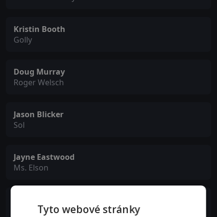
Kristin Booth
Golly
Doug Murray
Roger Welsch
Jason Blicker
Sol
Jayne Eastwood
Ms. Elson
Aislinn Paul
Tyto webové stránky
Beth Ellen