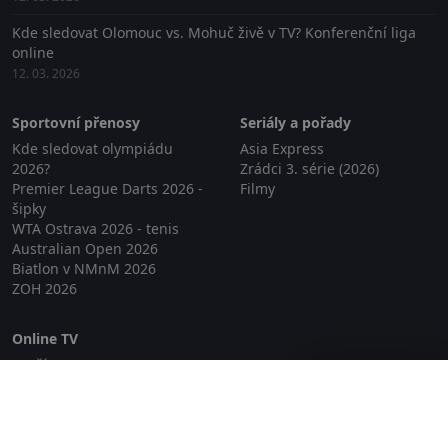
Kde sledovat Olomouc vs. Mohuč živě v TV? Konferenční liga
online
12. 03. 2026
Sportovní přenosy
Seriály a pořady
Kde sledovat olympiádu
Asia Express
2026?
Zrádci 3. série (2026)
Premier League Darts 2026 -
Filmy
šipky
WTA Ostrava 2026 - tenis
Australian Open 2026
Biatlon v NMnM 2026
ZOH 2026
Online TV
Lepší.TV
Zavřít reklamu
SledovaniTV
Skylink Live TV
Telly
NejPřipojení TV