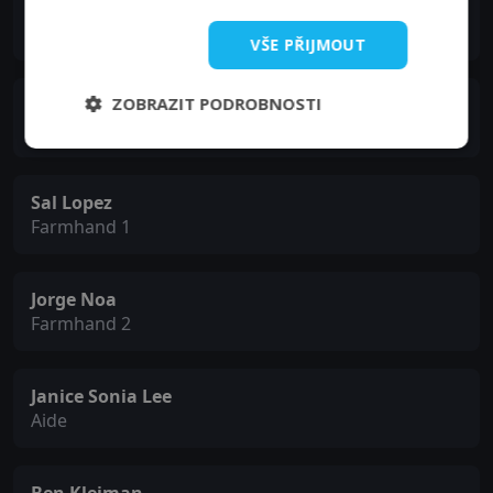
Aly Mawji
Mohammed
VŠE PŘIJMOUT
ZOBRAZIT PODROBNOSTI
Rob Moran
Wally
Sal Lopez
Farmhand 1
Jorge Noa
Farmhand 2
Janice Sonia Lee
Aide