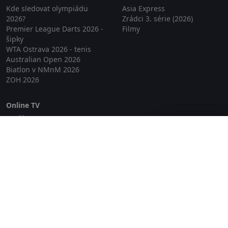
Kde sledovat olympiádu
Asia Express
2026?
Zrádci 3. série (2026)
Premier League Darts 2026 -
Filmy
šipky
WTA Ostrava 2026 - tenis
Australian Open 2026
Biatlon v NMnM 2026
ZOH 2026
Online TV
Lepší.TV
Zavřít reklamu
SledovaniTV
Skylink Live TV
Telly
NejPřipojení TV
Poda
Sportovní přenosy
GDPR
Zásady cookies
Redakce
O projektu Zkouknout.cz
Obchodní podmínky
Etický kodex
Kontakt