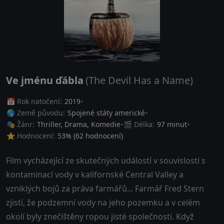
Ve jménu ďábla
(The Devil Has a Name)
📅 Rok natočení:
2019
🌎 Země původu:
Spojené státy americké
🎭 Žánr:
Thriller
,
Drama
,
Komedie
🎬 Délka:
97 minut
⭐ Hodnocení:
53
% (
62
hodnocení)
Film vycházející ze skutečných událostí v souvislosti s
kontaminací vody v kalifornské Central Valley a
vzniklých bojů za práva farmářů... Farmář Fred Stern
zjistí, že podzemní vody na jeho pozemku a v celém
okolí byly znečištěny ropou jisté společnosti. Když