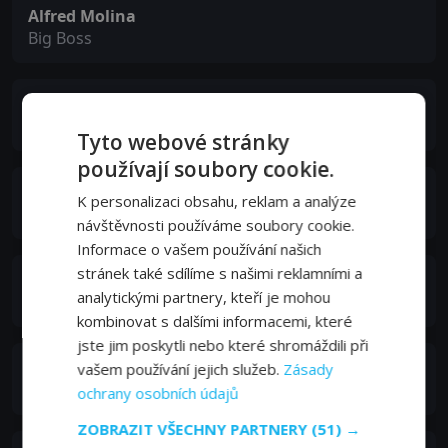
Alfred Molina
Big Boss
Martin Sheen
Ralph
Tyto webové stránky
používají soubory cookie.
Chivonne Michelle
K personalizaci obsahu, reklam a analýze
Beth
návštěvnosti používáme soubory cookie.
Informace o vašem používání našich
stránek také sdílíme s našimi reklamními a
Katie Lynn McDowell
analytickými partnery, kteří je mohou
Sam
kombinovat s dalšími informacemi, které
jste jim poskytli nebo které shromáždili při
Tahmoh Penikett
vašem používání jejich služeb.
Zásady
Anders
ochrany osobních údajů
ZOBRAZIT VŠECHNY PARTNERY
(51) →