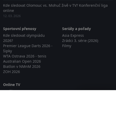
Kde sledovat Olomouc vs. Mohuč živě v TV? Konferenční liga
online
12. 03. 2026
Sportovní přenosy
Seriály a pořady
Kde sledovat olympiádu
Asia Express
2026?
Zrádci 3. série (2026)
Premier League Darts 2026 -
Filmy
šipky
WTA Ostrava 2026 - tenis
Australian Open 2026
Biatlon v NMnM 2026
ZOH 2026
Online TV
Lepší.TV
Zavřít reklamu
SledovaniTV
Skylink Live TV
Telly
NejPřipojení TV