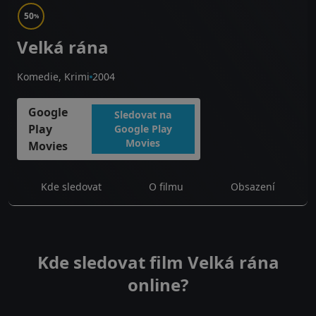
50
%
Velká rána
Komedie, Krimi
2004
Google
Sledovat na
Play
Google Play
Movies
Movies
Kde sledovat
O filmu
Obsazení
Kde sledovat film Velká rána
online?