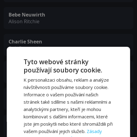
Bebe Neuwirth
Alison Ritchie
Charlie Sheen
Bob Rogers, Jr.
Tyto webové stránky
Harry Dean Stanton
používají soubory cookie.
Bob Rogers, Sr.
K personalizaci obsahu, reklam a analýze
návštěvnosti používáme soubory cookie.
Informace o vašem používání našich
Andrew Wilson
Officer Ned Coleman
stránek také sdílíme s našimi reklamními a
analytickými partnery, kteří je mohou
kombinovat s dalšími informacemi, které
Gregory Sporleder
jste jim poskytli nebo které shromáždili při
Frank Pizzarro
vašem používání jejich služeb.
Zásady