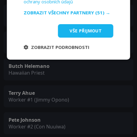
ochrany osobních údajů
Brian Keaulana
ZOBRAZIT VŠECHNY PARTNERY
(51) →
Barry Salu
VŠE PŘIJMOUT
Anahit Minasyan
Number 9 (Virginia)
ZOBRAZIT PODROBNOSTI
Butch Helemano
Hawaiian Priest
Terry Ahue
Worker #1 (Jimmy Opono)
Pete Johnson
Worker #2 (Con Nuuiwa)