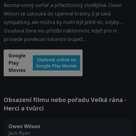
Bezstarostný surfař a příležitostný zlodějíček Owen
Wilson se zakouká do tajemné krásky. Jí je také
sympatický, ale možná by mohl být ještě víc, kdyby…
Osudová žena mu přislíbí náklonnost, když pro ni
provede poněkud riskantní loupež...
Google
Sledovat online na
Play
Google Play Movies
Movies
Obsazení filmu nebo pořadu Velká rána -
Herci a tvůrci
Owen Wilson
Jack Ryan