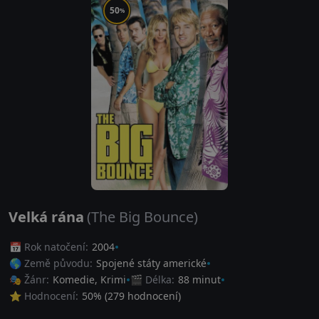
50
%
Velká rána
(The Big Bounce)
📅 Rok natočení:
2004
🌎 Země původu:
Spojené státy americké
🎭 Žánr:
Komedie
,
Krimi
🎬 Délka:
88 minut
⭐ Hodnocení:
50
% (
279
hodnocení)