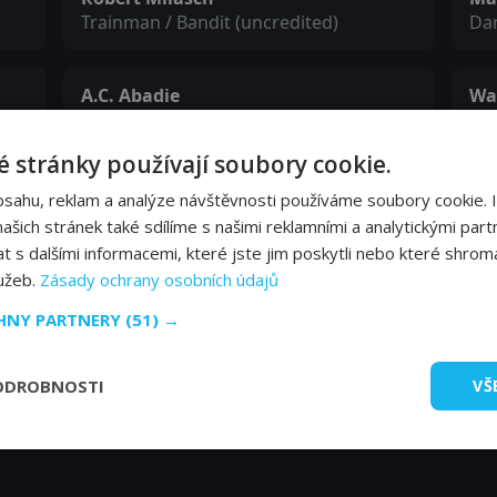
Trainman / Bandit (uncredited)
Dan
A.C. Abadie
Wa
Sheriff (uncredited)
She
 stránky používají soubory cookie.
Shadrack E. Graham
Ge
bsahu, reklam a analýze návštěvnosti používáme soubory cookie. 
Child (uncredited)
(un
šich stránek také sdílíme s našimi reklamními a analytickými partn
s dalšími informacemi, které jste jim poskytli nebo které shromá
lužeb.
Zásady ochrany osobních údajů
Justus D. Barnes
Bandit Who Fires at Camera
CHNY PARTNERY
(51) →
(uncredited)
ODROBNOSTI
VŠ