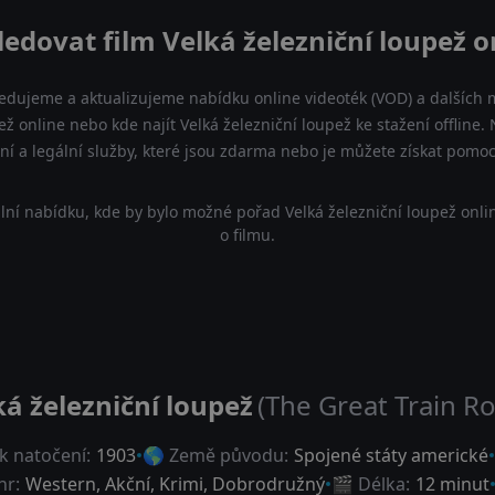
ledovat film Velká železniční loupež o
ledujeme a aktualizujeme nabídku online videoték (VOD) a dalších m
ež online nebo kde najít Velká železniční loupež ke stažení offlin
lní a legální služby, které jsou zdarma nebo je můžete získat pomo
lní nabídku, kde by bylo možné pořad Velká železniční loupež onli
o filmu.
ká železniční loupež
(The Great Train R
k natočení:
1903
🌎 Země původu:
Spojené státy americké
nr:
Western
,
Akční
,
Krimi
,
Dobrodružný
🎬 Délka:
12 minut