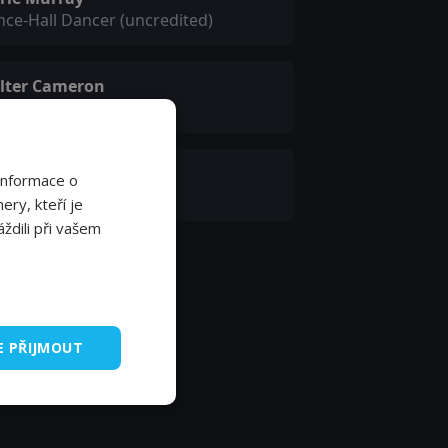
ce-Hall Dancer (uncredited)
lter Cameron
riff (uncredited)
orge Barnes
Informace o
credited)
ery, kteří je
ždili při vašem
E PŘIJMOUT