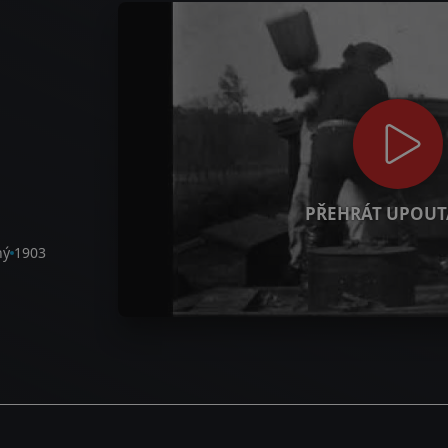
PŘEHRÁT UPOUT
ný
1903