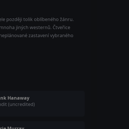
ele později tolik oblíbeného žánru.
mnoha jiných westernů. Čtveřice
stí neplánované zastavení vybraného
ank Hanaway
dit (uncredited)
rie Murray