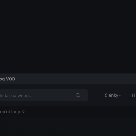
alog VOD
Články
F
zniční loupež