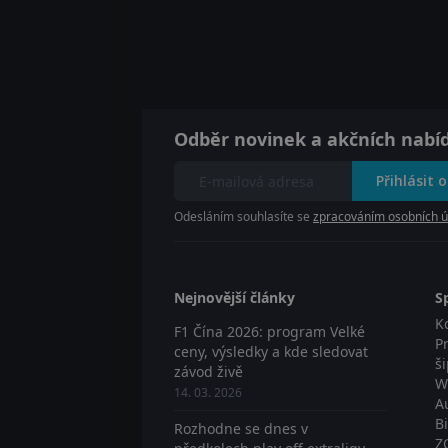
Odběr novinek a akčních nabí
Přihlásit 
Odesláním souhlasíte se
zpracováním osobních ú
Nejnovější články
S
K
F1 Čína 2026: program Velké
P
ceny, výsledky a kde sledovat
š
závod živě
W
14. 03. 2026
A
B
Rozhodne se dnes v
Z