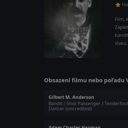
⭐ Ho
Film, 
Záple
bandit
vlaku
Obsazení filmu nebo pořadu Ve
Gilbert M. Anderson
Bandit / Shot Passenger / Tenderfoo
Dancer (uncredited)
Adam Charles Hayman