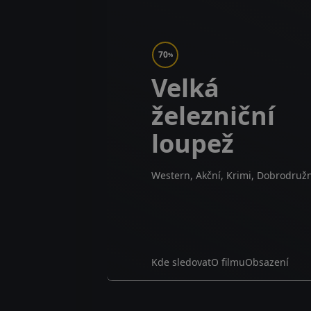
70
%
Velká
železniční
loupež
Western, Akční, Krimi, Dobrodruž
Kde sledovat
O filmu
Obsazení