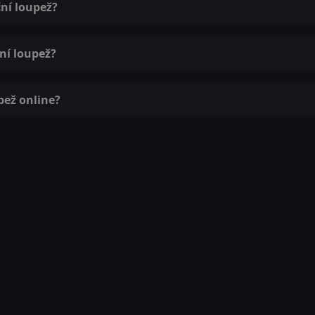
ční loupež?
ční loupež?
pež online?