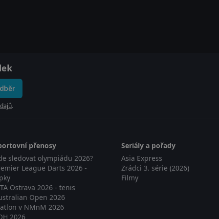
dek
odběr
dajů
.
portovní přenosy
Seriály a pořady
de sledovat olympiádu 2026?
Asia Express
remier League Darts 2026 -
Zrádci 3. série (2026)
ipky
Filmy
TA Ostrava 2026 - tenis
ustralian Open 2026
iatlon v NMnM 2026
OH 2026