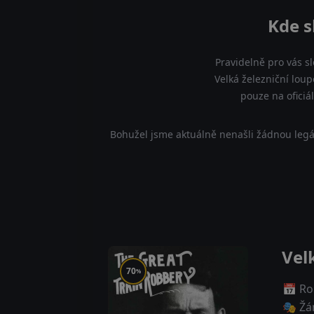
Kde s
Pravidelně pro vás s
Velká železniční loup
pouze na oficiá
Bohužel jsme aktuálně nenašli žádnou legá
Vel
70
%
📅 Ro
🎭 Žá