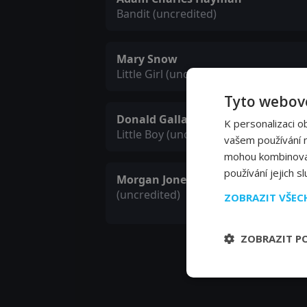
Bandit (uncredited)
Mary Snow
Little Girl (uncredited)
Tyto webové
Donald Gallaher
K personalizaci o
Little Boy (uncredited)
vašem používání na
mohou kombinovat 
používání jejich s
Morgan Jones
(uncredited)
ZOBRAZIT VŠE
ZOBRAZIT P