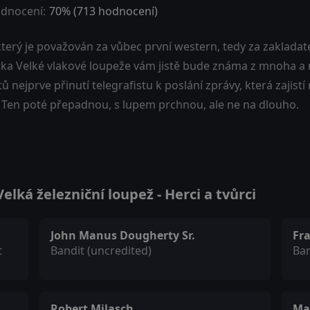
dnocení:
70
% (
713
hodnocení)
který je považován za vůbec první western, tedy za zakladat
tka Velké vlakové loupeže vám jistě bude známa z mnoha a 
ů nejprve přinutí telegrafistu k poslání zprávy, která zaji
. Ten poté přepadnou, s lupem prchnou, ale ne na dlouho.
lká železniční loupež - Herci a tvůrci
John Manus Dougherty Sr.
Fr
t
Bandit (uncredited)
Ban
Robert Milasch
Ma