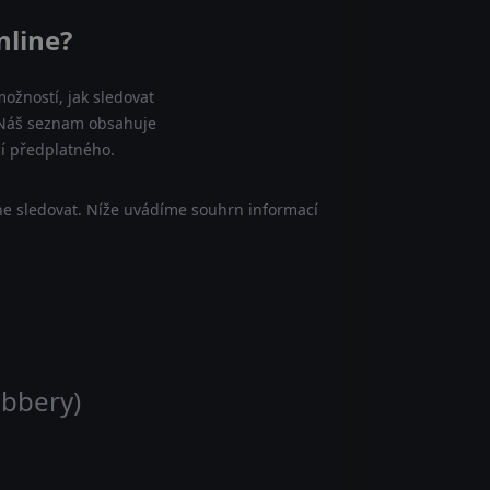
nline?
ožností, jak sledovat
e. Náš seznam obsahuje
cí předplatného.
ne sledovat. Níže uvádíme souhrn informací
obbery)