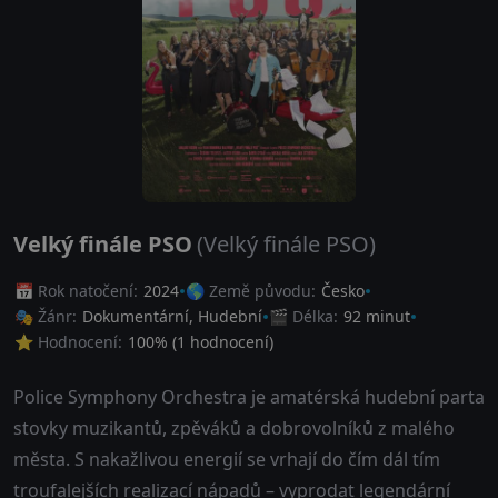
Velký finále PSO
(Velký finále PSO)
📅 Rok natočení:
2024
🌎 Země původu:
Česko
🎭 Žánr:
Dokumentární
,
Hudební
🎬 Délka:
92 minut
⭐ Hodnocení:
100
% (
1
hodnocení)
Police Symphony Orchestra je amatérská hudební parta
stovky muzikantů, zpěváků a dobrovolníků z malého
města. S nakažlivou energií se vrhají do čím dál tím
troufalejších realizací nápadů – vyprodat legendární