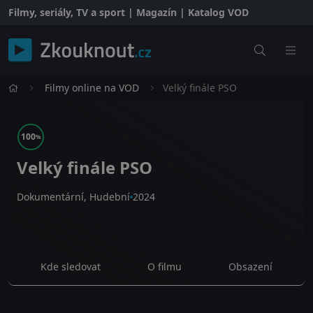
Filmy, seriály, TV a sport | Magazín | Katalog VOD
Filmy online na VOD
Velký finále PSO
100
%
Velký finále PSO
Dokumentární, Hudební
2024
Kde sledovat
O filmu
Obsazení