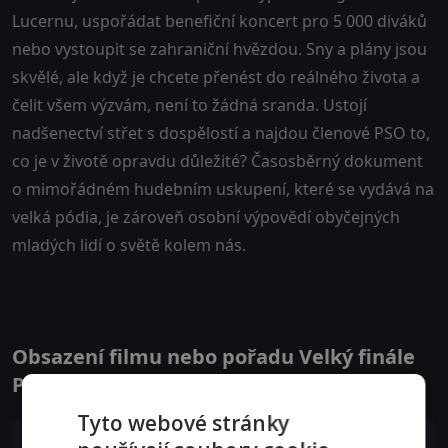
Lucernu, uspořádat benefiční koncert pro 5 000 diváků
nebo vystoupit se zahraniční hvězdou. Sny a plány jsou
skvělé, ale když je chcete přenést do reálného života a
čelit všem výzvám, není to žádná sranda. Ustojí
nadšenectví střet s dospělostí a najdou členové PSO to,
co je v životě opravdu důležité? Časosběrný dokument
o mimořádném hudebním uskupení, které se vydává na
velká pódia, je zároveň osobní výpovědí obyčejných
mladých lidí o světě kolem nás.
Obsazení filmu nebo pořadu Velký finále
PSO - Herci a tvůrci
Tyto webové stránky
Petra Soukupová