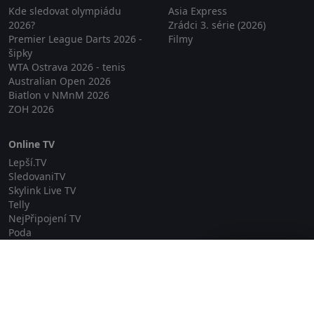
Kde sledovat olympiádu
Asia Express
2026?
Zrádci 3. série (2026)
Premier League Darts 2026 -
Filmy
šipky
WTA Ostrava 2026 - tenis
Australian Open 2026
Biatlon v NMnM 2026
ZOH 2026
Online TV
Lepší.TV
SledovaniTV
Skylink Live TV
Telly
NejPřipojení TV
Poda
Sportovní přenosy
Zavřít reklamu
GDPR
Zásady cookies
Redakce
O projektu Zkouknout.cz
Obchodní podmínky
Etický kodex
Kontakt