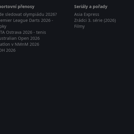
portovní přenosy
Seriály a pořady
de sledovat olympiádu 2026?
Asia Express
remier League Darts 2026 -
Zrádci 3. série (2026)
ipky
Filmy
TA Ostrava 2026 - tenis
ustralian Open 2026
iatlon v NMnM 2026
OH 2026