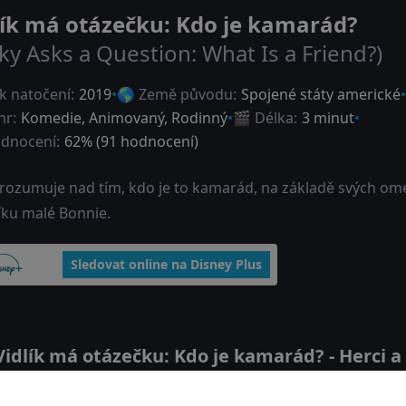
lík má otázečku: Kdo je kamarád?
ky Asks a Question: What Is a Friend?)
k natočení:
2019
🌎 Země původu:
Spojené státy americké
nr:
Komedie
,
Animovaný
,
Rodinný
🎬 Délka:
3 minut
dnocení:
62
% (
91
hodnocení)
k rozumuje nad tím, kdo je to kamarád, na základě svých o
íku malé Bonnie.
Sledovat online na Disney Plus
dlík má otázečku: Kdo je kamarád? - Herci a 