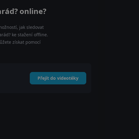
arád? online?
ožností, jak sledovat
rád? ke stažení offline.
můžete získat pomocí
Přejít do videotéky