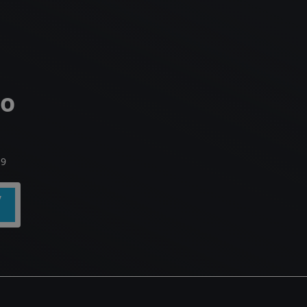
do
19
y