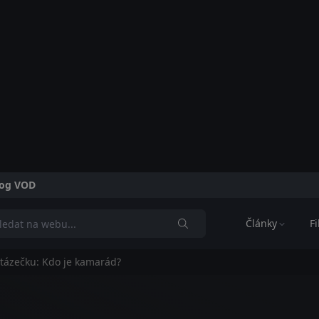
alog VOD
Články
F
otázečku: Kdo je kamarád?