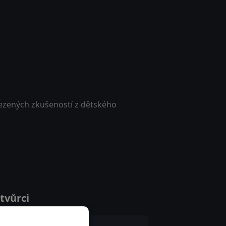
mezených zkušeností z dětského
tvůrci