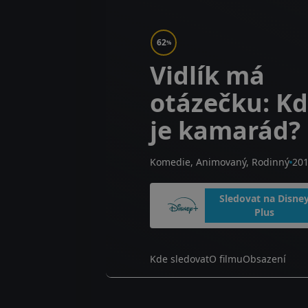
62
%
Vidlík má
otázečku: K
je kamarád?
Komedie, Animovaný, Rodinný
20
Sledovat na Disne
Plus
Kde sledovat
O filmu
Obsazení