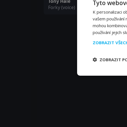
Tony Hale
Tyto webové
Forky (voice)
K personalizaci o
vašem používání na
mohou kombinovat 
používání jejich s
ZOBRAZIT VŠE
ZOBRAZIT P