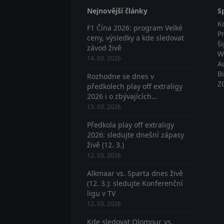
Nejnovější články
S
K
F1 Čína 2026: program Velké
P
ceny, výsledky a kde sledovat
š
závod živě
W
14. 03. 2026
A
B
Rozhodne se dnes v
Z
předkolech play off extraligy
2026 i o zbývajících
postupujících? Sledujte živě
13. 03. 2026
Předkola play off extraligy
2026: sledujte dnešní zápasy
živě (12. 3.)
12. 03. 2026
Alkmaar vs. Sparta dnes živě
(12. 3.): sledujte Konferenční
ligu v TV
12. 03. 2026
Kde sledovat Olomouc vs.