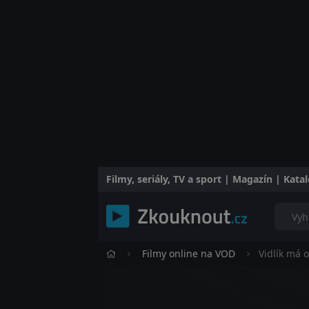
Filmy, seriály, TV a sport | Magazín | Kat
Filmy online na VOD
Vidlík má 