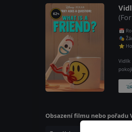
Vid
62
%
(For
📅 Ro
🎭 Žá
⭐ Ho
Vidlí
pokoj
Obsazení filmu nebo pořadu Vi