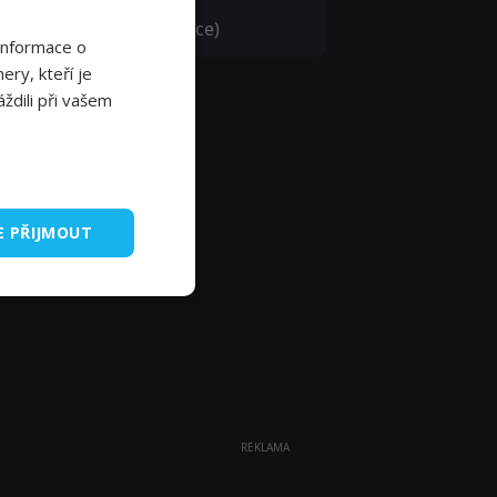
b Peterson
ce Over Announcer (voice)
Informace o
ery, kteří je
ždili při vašem
E PŘIJMOUT
REKLAMA