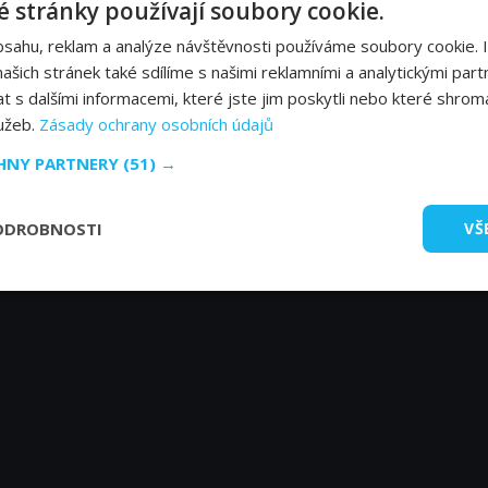
John Ratzenberger
Bo
 stránky používají soubory cookie.
Hamm (voice)
Voi
bsahu, reklam a analýze návštěvnosti používáme soubory cookie. 
šich stránek také sdílíme s našimi reklamními a analytickými partn
s dalšími informacemi, které jste jim poskytli nebo které shromá
lužeb.
Zásady ochrany osobních údajů
CHNY PARTNERY
(51) →
ODROBNOSTI
VŠ