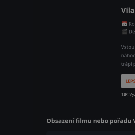
Víla
📅 Ro
🎬 Dé
Vstoup
náhod
trápí 
TIP:
Vy
Obsazení filmu nebo pořadu Víl