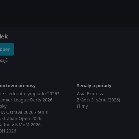
dek
odběr
dajů
.
portovní přenosy
Seriály a pořady
de sledovat olympiádu 2026?
Asia Express
remier League Darts 2026 -
Zrádci 3. série (2026)
ipky
Filmy
TA Ostrava 2026 - tenis
ustralian Open 2026
iatlon v NMnM 2026
OH 2026