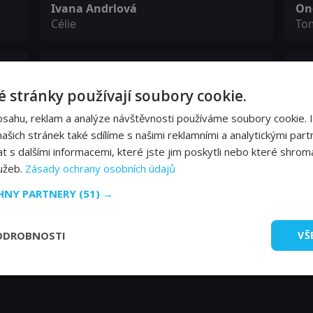
Ivana Andrlová
On
Célie
To
Boris Rösner
Pe
Klean
Ro
 stránky používají soubory cookie.
bsahu, reklam a analýze návštěvnosti používáme soubory cookie. 
Alena Kreuzmannová
Mi
šich stránek také sdílíme s našimi reklamními a analytickými partn
s dalšími informacemi, které jste jim poskytli nebo které shromá
lužeb.
Zásady ochrany osobních údajů
CHNY PARTNERY
(51) →
ODROBNOSTI
VŠ