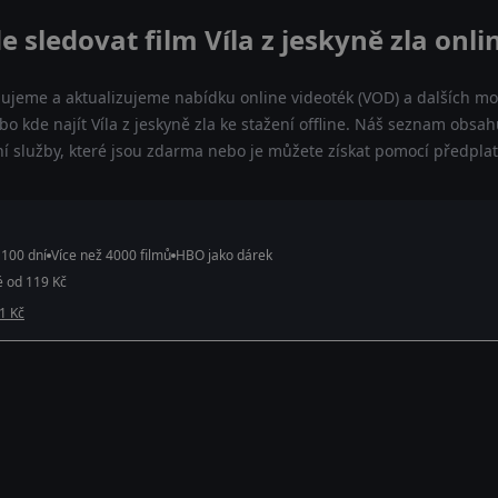
e sledovat film Víla z jeskyně zla onli
dujeme a aktualizujeme nabídku online videoték (VOD) a dalších možn
bo kde najít Víla z jeskyně zla ke stažení offline. Náš seznam obsah
ní služby, které jsou zdarma nebo je můžete získat pomocí předpla
 100 dní
Více než 4000 filmů
HBO jako dárek
é od 119 Kč
 1 Kč