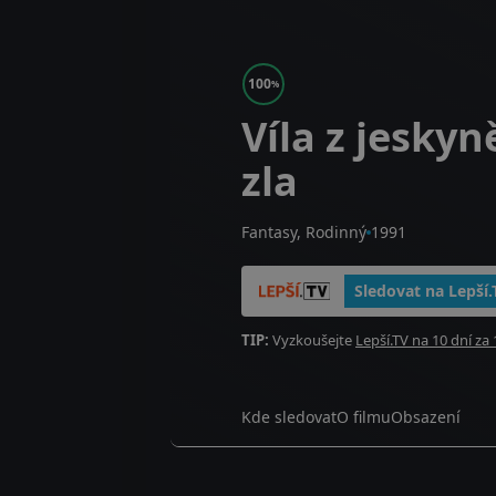
100
%
Víla z jeskyn
zla
Fantasy, Rodinný
1991
Sledovat na Lepší.
TIP:
Vyzkoušejte
Lepší.TV na 10 dní za 
Kde sledovat
O filmu
Obsazení