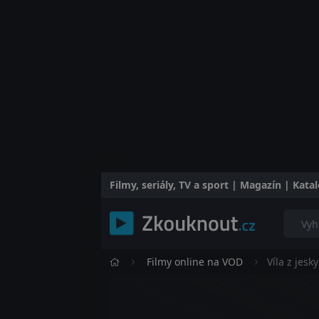
Filmy, seriály, TV a sport | Magazín | Kat
Filmy online na VOD
Víla z jesk