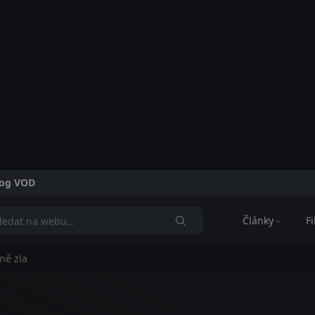
alog VOD
Články
F
yně zla