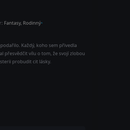
r:
Fantasy
,
Rodinný
epodařilo. Každý, koho sem přivedla
přesvědčit vílu o tom, že svojí zlobou
terii probudit cit lásky.