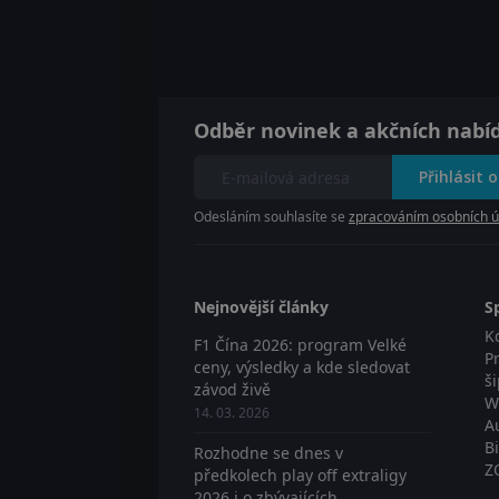
Odběr novinek a akčních nabí
Přihlásit 
Odesláním souhlasíte se
zpracováním osobních ú
Nejnovější články
S
K
F1 Čína 2026: program Velké
P
ceny, výsledky a kde sledovat
š
závod živě
W
14. 03. 2026
A
B
Rozhodne se dnes v
Z
předkolech play off extraligy
2026 i o zbývajících