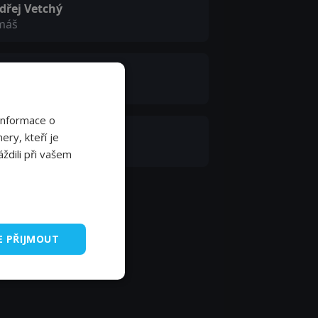
dřej Vetchý
máš
tr Kostka
bert
Informace o
roslav Dubský
ery, kteří je
ždili při vašem
E PŘIJMOUT