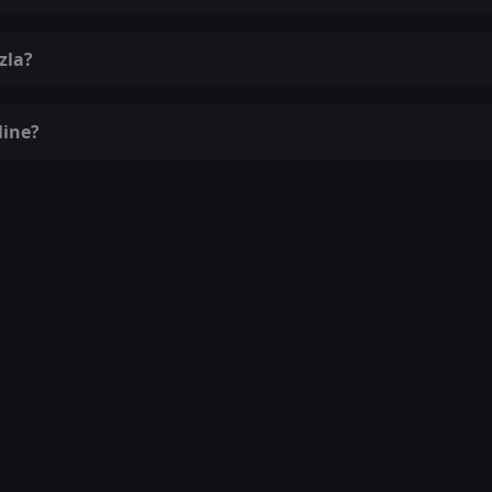
zla?
line?