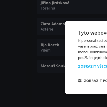
Jiřina Jirásková
Torelina
Zlata Adamovská
Astérie
Tyto webové
K personalizaci o
Ilja Racek
vašem používání na
Vilém
mohou kombinovat 
používání jejich s
Matouš Soukenka
ZOBRAZIT VŠE
ZOBRAZIT P