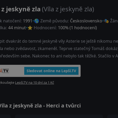
 z jeskyně zla
(Víla z jeskyně zla)
k natočení:
1991
🌎 Země původu:
Československo
🎭 Žán
lka:
44 minut
⭐ Hodnocení:
100
% (
1
hodnocení)
it dvakrát do temné jeskyně víly Asterie se ještě nikomu n
a nebo zvědavost, zkameněl. Teprve statečný Tomáš dokázal 
především sebe. Nakonec to ani nebylo tak těžké. Stačilo v As
Sledovat online na Lepší.TV
zkoušejte
Lepší.TV na 10 dní za 1 Kč
a z jeskyně zla - Herci a tvůrci