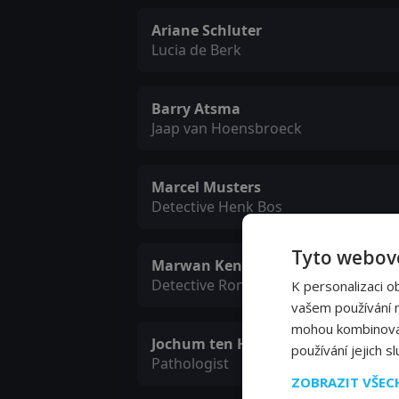
Ariane Schluter
Lucia de Berk
Barry Atsma
Jaap van Hoensbroeck
Marcel Musters
Detective Henk Bos
Tyto webové
Marwan Kenzari
Detective Ron Leeflang
K personalizaci o
vašem používání na
mohou kombinovat 
Jochum ten Haaf
používání jejich s
Pathologist
ZOBRAZIT VŠE