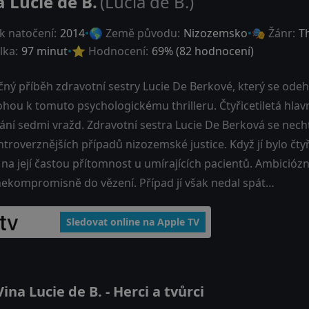
a Lucie de B.
(Lucia de B.)
k natočení:
2014
🌎 Země původu:
Nizozemsko
🎭 Žánr:
Th
lka:
97 minut
⭐ Hodnocení:
69
% (
82
hodnocení)
ný příběh zdravotní sestry Lucie De Berkové, který se odehrá
hou k tomuto psychologickému thrilleru. Čtyřicetiletá hlavn
ání sedmi vražd. Zdravotní sestra Lucie De Berková se nech
troverznějších případů nizozemské justice. Když jí bylo čty
i na její častou přítomnost u umírajících pacientů. Ambicióz
 nekompromisně do vězení. Případ jí však nedal spát…
Sledovat online na Apple TV
na Lucie de B. - Herci a tvůrci