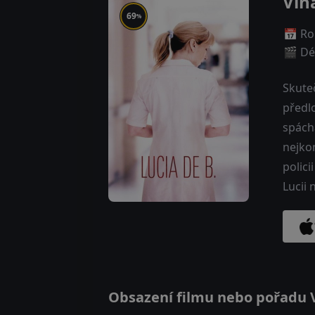
Vin
69
%
📅 Ro
🎬 Dé
Skuteč
předlo
spách
nejkon
polici
Lucii
Obsazení filmu nebo pořadu Vi