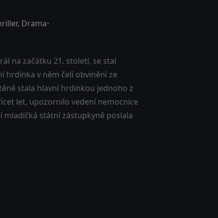
riller
,
Drama
l na začátku 21. století, se stal
í hrdinka v něm čelí obvinění ze
těně stala hlavní hrdinkou jednoho z
řicet let, upozornilo vedení nemocnice
ní mladičká státní zástupkyně poslala