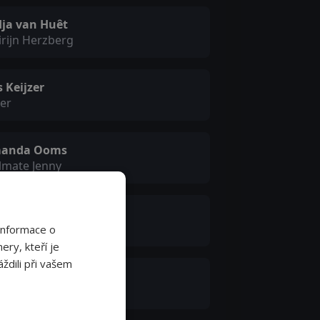
dja van Huêt
rijn Herzberg
 Keijzer
er
anda Ooms
lmate Jenny
artje Remmers
oinette
Informace o
ery, kteří je
ždili při vašem
inout Bussemaker
dge Dresden