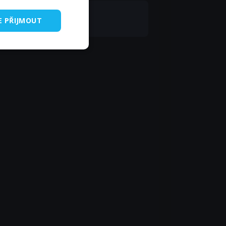
bert Fermin
E PŘIJMOUT
dge Ceas