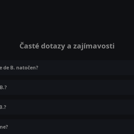
Časté dotazy a zajímavosti
ie de B. natočen?
B.?
B.?
ine?