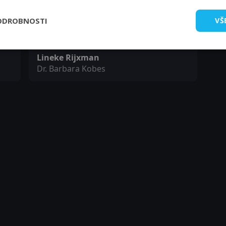
Ronald Top
Hu
ODROBNOSTI
VŠ
Chief Police Officer Edward Krol
Ju
Lineke Rijxman
Dr. Barbara Kobes