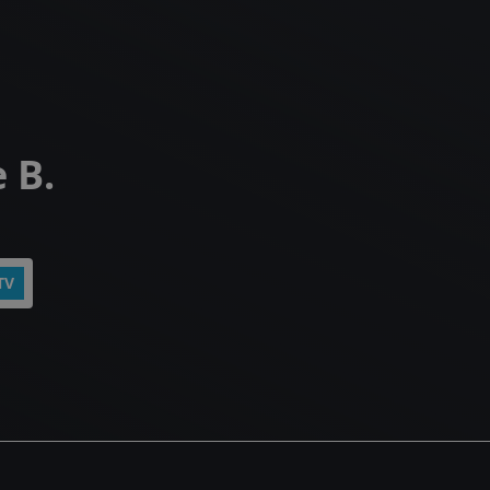
 B.
TV