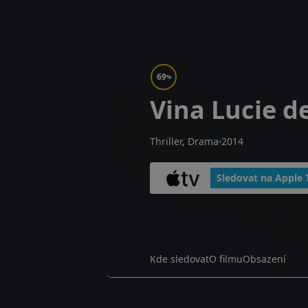
69
%
Vina Lucie de
Thriller, Drama
2014
Sledovat na Apple 
Kde sledovat
O filmu
Obsazení