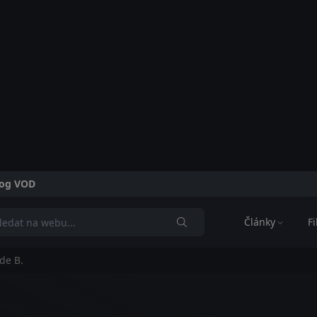
alog VOD
Články
F
de B.