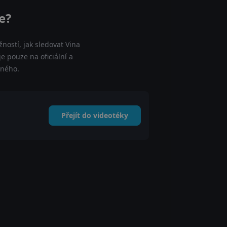
e?
ností, jak sledovat Vina
e pouze na oficiální a
tného.
Přejít do videotéky