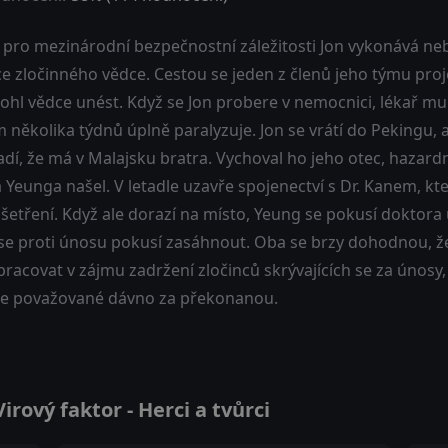
 pro mezinárodní bezpečnostní záležitosti Jon vykonává ne
e zločinného vědce. Cestou se jeden z členů jeho týmu projev
ohl vědce unést. Když se Jon probere v nemocnici, lékař mu 
několika týdnů úplně paralyzuje. Jon se vrátí do Pekingu, a
dí, že má v Malajsku bratra. Vychoval ho jeho otec, hazardní
 Yeunga našel. V letadle uzavře spojenectví s Dr. Kanem, kte
šetření. Když ale dorazí na místo, Yeung se pokusí doktora 
 se proti únosu pokusí zasáhnout. Oba se brzy dohodnou, že
pracovat v zájmu zadržení zločinců skrývajících se za únos
ce považované dávno za překonanou.
rový faktor - Herci a tvůrci