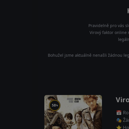
Pravidelně pro vás s
Virový faktor online
legál
Bohužel jsme aktuálně nenašli žádnou leg
Vir
58
%
📅 Ro
🎭 Žá
⭐ Ho