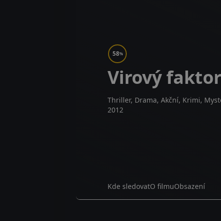
58
%
Virový fakto
Thriller, Drama, Akční, Krimi, Myst
2012
Kde sledovat
O filmu
Obsazení