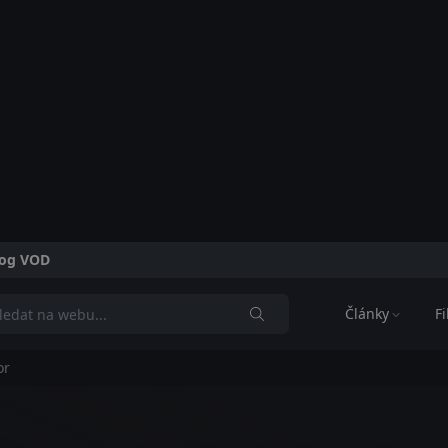
alog VOD
Články
F
or