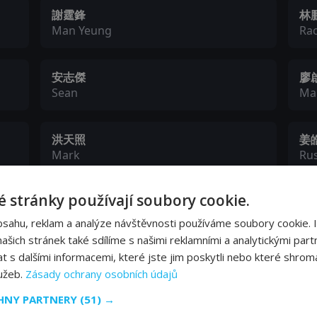
謝霆鋒
林
Man Yeung
Ra
安志傑
廖
Sean
Ma
洪天照
姜
Mark
Rus
 stránky používají soubory cookie.
金燕玲
吳
Jon's Mother
Ma
bsahu, reklam a analýze návštěvnosti používáme soubory cookie. 
šich stránek také sdílíme s našimi reklamními a analytickými partn
s dalšími informacemi, které jste jim poskytli nebo které shromá
张爵西
張
lužeb.
Zásady ochrany osobních údajů
Rachel's Mother
Ru
CHNY PARTNERY
(51) →