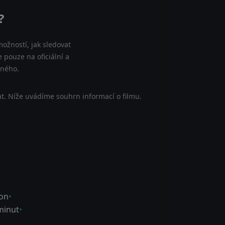
?
ožností, jak sledovat
 pouze na oficiální a
tného.
t. Níže uvádíme souhrn informací o filmu.
on
minut