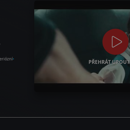
r
eriózní
PŘEHRÁT UPOUT