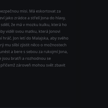
bezpečnou misi. Má eskortovat za
í jako zrádce a střelí Jona do hlavy,
sdělí, že má v mozku kulku, která ho
by viděl svou matku, která Jonovi
 hráč. Jon letí do Malajska, aby svého
rý mu slíbí zjistit něco o možnostech
unést a bere s sebou za rukojmí Jona,
 jsou bratři a rozhodnou se
y, přičemž zároveň mohou svět zbavit