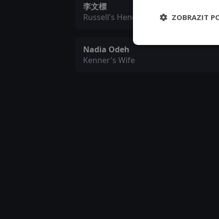
李文標
Russell's Henchman
ZOBRAZIT P
Nadia Odeh
Kenner's Wife