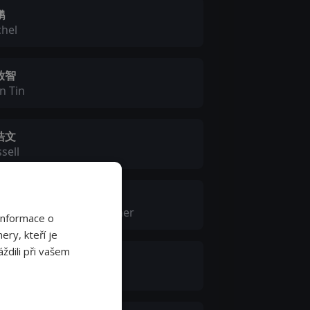
鹏
chel
啟智
n Tin
皓文
sell
浩康
n Yeung's Former Partner
Informace o
ery, kteří je
ždili při vašem
國樑
ssell's Henchman