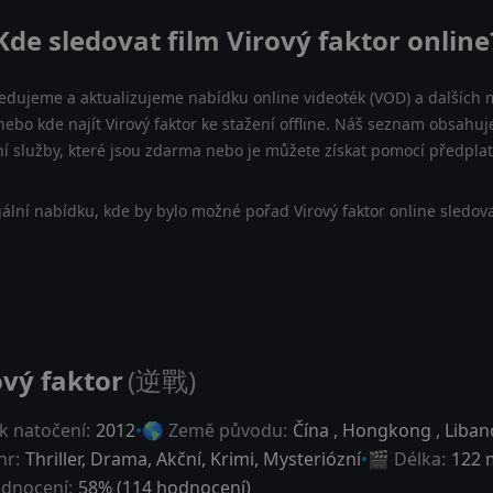
Kde sledovat film Virový faktor online
ledujeme a aktualizujeme nabídku online videoték (VOD) a dalších m
 nebo kde najít Virový faktor ke stažení offline. Náš seznam obsahuje
ní služby, které jsou zdarma nebo je můžete získat pomocí předpla
ální nabídku, kde by bylo možné pořad Virový faktor online sledova
ový faktor
(逆戰)
k natočení:
2012
🌎 Země původu:
Čína
,
Hongkong
,
Liban
nr:
Thriller
,
Drama
,
Akční
,
Krimi
,
Mysteriózní
🎬 Délka:
122 
dnocení:
58
% (
114
hodnocení)