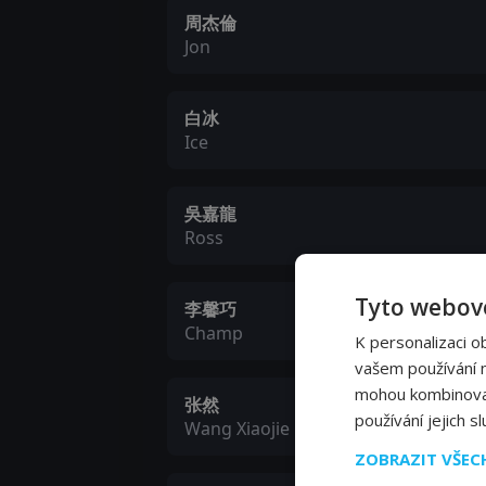
周杰倫
Jon
白冰
Ice
吳嘉龍
Ross
Tyto webové
李馨巧
Champ
K personalizaci o
vašem používání na
mohou kombinovat 
张然
používání jejich s
Wang Xiaojie
ZOBRAZIT VŠE