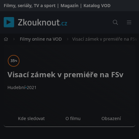
Filmy, seriály, TV a sport | Magazín | Katalog VOD
Filmy online na VOD
Visací zámek v premiéře na FSv
35
%
Visací zámek v premiéře na FSv
Hudební
2021
Kde sledovat
O filmu
Obsazení