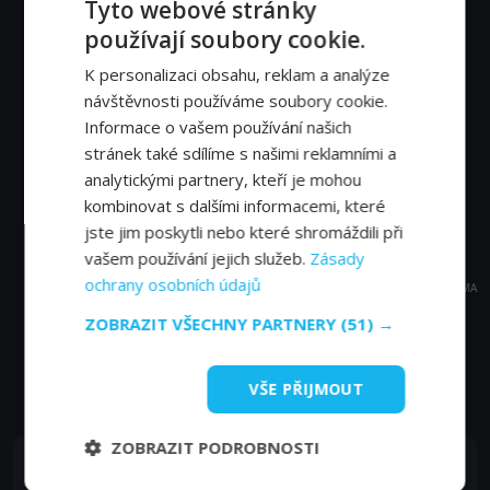
Tyto webové stránky
používají soubory cookie.
K personalizaci obsahu, reklam a analýze
návštěvnosti používáme soubory cookie.
Informace o vašem používání našich
stránek také sdílíme s našimi reklamními a
analytickými partnery, kteří je mohou
kombinovat s dalšími informacemi, které
jste jim poskytli nebo které shromáždili při
vašem používání jejich služeb.
Zásady
ochrany osobních údajů
REKLAMA
ZOBRAZIT VŠECHNY PARTNERY
(51) →
Časté dotazy a zajímavosti
VŠE PŘIJMOUT
ZOBRAZIT PODROBNOSTI
Ve kterém roce byl film Visací zámek v premiéře na
FSv natočen?