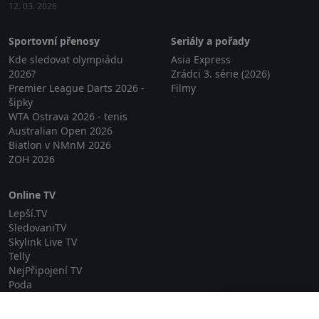
12. 03. 2026
Sportovní přenosy
Seriály a pořady
Kde sledovat olympiádu
Asia Express
2026?
Zrádci 3. série (2026)
Premier League Darts 2026 -
Filmy
šipky
WTA Ostrava 2026 - tenis
Australian Open 2026
Biatlon v NMnM 2026
ZOH 2026
Online TV
Lepší.TV
SledovaniTV
Skylink Live TV
Telly
NejPřipojení TV
Poda
Sportovní přenosy
Zavřít reklamu