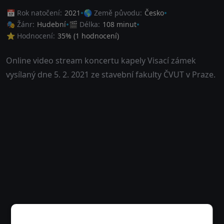
📅 Rok natočení:
2021
🌎 Země původu:
Česko
🎭 Žánr:
Hudební
🎬 Délka:
108 minut
⭐ Hodnocení:
35
% (
1
hodnocení)
Online video stream koncertu kapely Visací zámek
vysílaný dne 5. 2. 2021 ze stavební fakulty ČVUT v Praze.