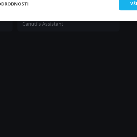
ODROBNOSTI
VŠ
Marco Tulli
Canuti's Assistant