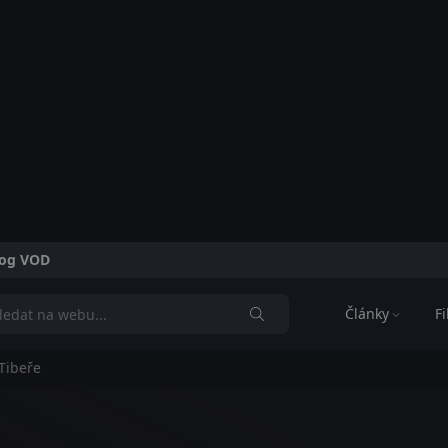
alog VOD
Články
F
Tibeře