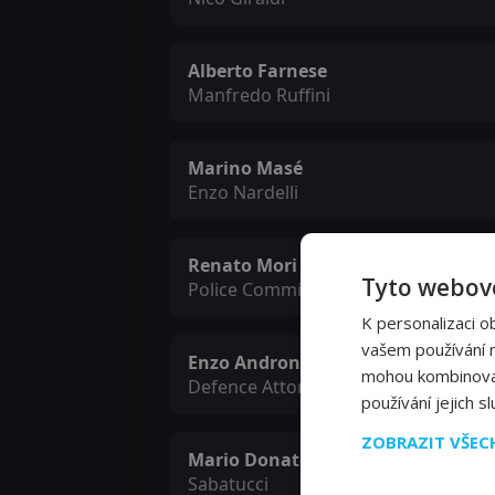
Alberto Farnese
Manfredo Ruffini
Marino Masé
Enzo Nardelli
Renato Mori
Tyto webové
Police Commissioner Galbiati
K personalizaci o
vašem používání na
Enzo Andronico
mohou kombinovat 
Defence Attorney Garrone
používání jejich s
ZOBRAZIT VŠE
Mario Donatone
Sabatucci