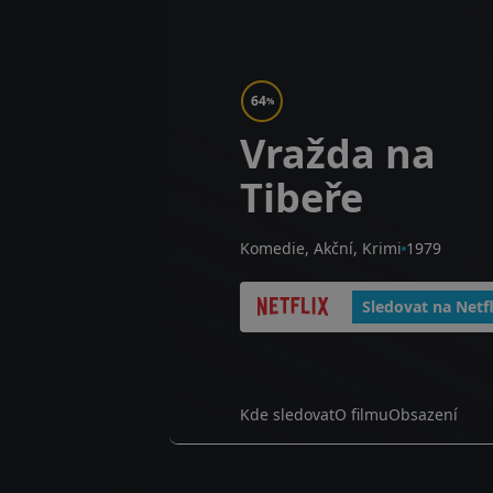
64
%
Vražda na
Tibeře
Komedie, Akční, Krimi
1979
Sledovat na Netfl
Kde sledovat
O filmu
Obsazení