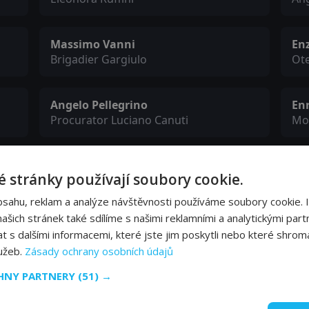
Massimo Vanni
Enz
Brigadier Gargiulo
Ote
Angelo Pellegrino
Enr
Procurator Luciano Canuti
Mor
Leo Gavero
Bo
 stránky používají soubory cookie.
Judge Laurenzi
Ven
bsahu, reklam a analýze návštěvnosti používáme soubory cookie. 
šich stránek také sdílíme s našimi reklamními a analytickými partn
Andrea Aureli
An
s dalšími informacemi, které jste jim poskytli nebo které shromá
Presiding Judge
Gio
lužeb.
Zásady ochrany osobních údajů
CHNY PARTNERY
(51) →
Livio Galassi
Ma
Rock Festival Host
Giu