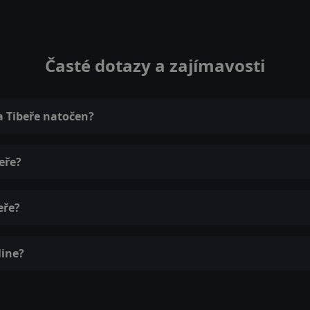
Časté dotazy a zajímavosti
a Tibeře natočen?
eře?
eře?
line?