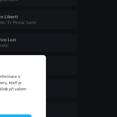
o Liberti
llo 'Er Pinna' Santi
ico Luzi
etti
mbolo
ticello
Informace o
ery, kteří je
tonio Cascio
ždili při vašem
vanni Tuccimei
urizio Gueli
liano Bonardi