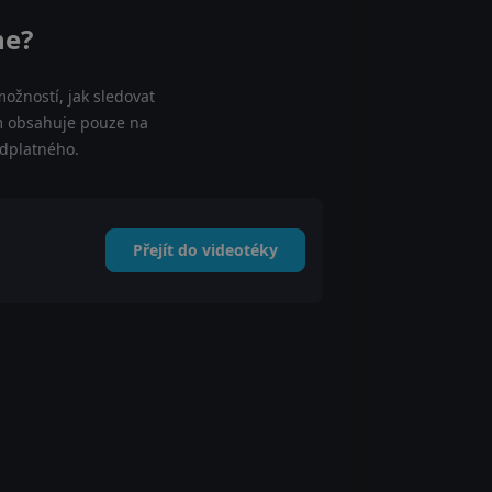
ne?
ožností, jak sledovat
am obsahuje pouze na
edplatného.
Přejít do videotéky