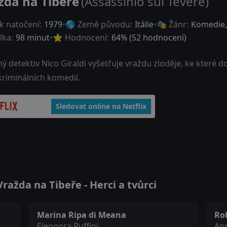
žda na Tibeře
(Assassinio sul Tevere)
k natočení:
1979
🌎 Země původu:
Itálie
🎭 Žánr:
Komedie
lka:
98 minut
⭐ Hodnocení:
64
% (
52
hodnocení)
 detektiv Nico Giraldi vyšetřuje vraždu zloděje, ke které doš
kriminálních komedií.
Sledovat online na Netflix
ažda na Tibeře - Herci a tvůrci
Marina Ripa di Meana
Ro
Eleonora Ruffini
Ang