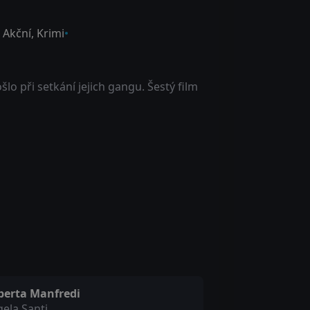
,
Akční
,
Krimi
lo při setkání jejich gangu. Šestý film
berta Manfredi
ela Santi