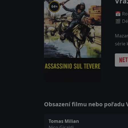
Vra
64
%
📅 Ro
🎬 Dé
Mazaný
série 
Obsazení filmu nebo pořadu Vr
Tomas Milian
Nico Giraldi