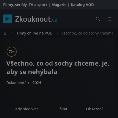
Filmy, seriály, TV a sport | Magazín | Katalog VOD
Filmy online na VOD
Všechno, co od sochy chceme, j
70
%
Všechno, co od sochy chceme, je,
aby se nehýbala
Dokumentární
2024
Kde sledovat
O filmu
Obsazení