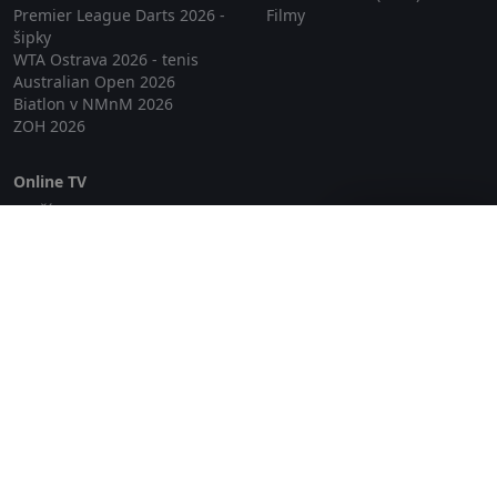
Premier League Darts 2026 -
Filmy
šipky
WTA Ostrava 2026 - tenis
Australian Open 2026
Biatlon v NMnM 2026
ZOH 2026
Online TV
Lepší.TV
Zavřít reklamu
SledovaniTV
Skylink Live TV
Telly
NejPřipojení TV
Poda
Sportovní přenosy
GDPR
Zásady cookies
Redakce
O projektu Zkouknout.cz
Obchodní podmínky
Etický kodex
Kontakt
Copyright © 2026 zkouknout.cz