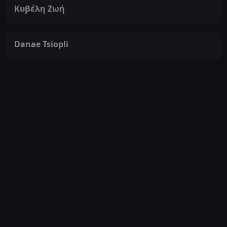
Κυβέλη Ζωή
Danae Tsiopli