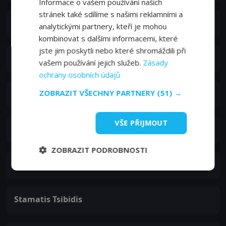
Informace o vašem používání našich
stránek také sdílíme s našimi reklamními a
Nikos Ioakeim
analytickými partnery, kteří je mohou
kombinovat s dalšími informacemi, které
jste jim poskytli nebo které shromáždili při
Katerina Konstantourou
vašem používání jejich služeb.
Zásady
ochrany osobních údajů
ZOBRAZIT VŠECHNY PARTNERY
(51) →
Stavros Miras
VŠE PŘIJMOUT
Takis Papanastasiou
ZOBRAZIT PODROBNOSTI
Dimitris Petimezas
Stamatis Tsibidis