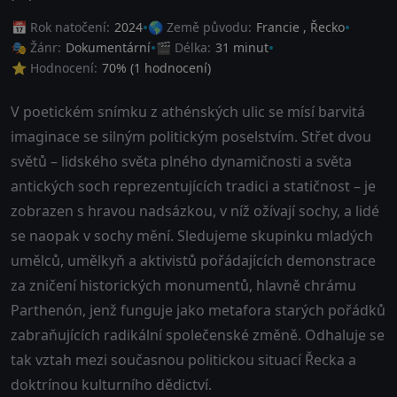
📅 Rok natočení:
2024
🌎 Země původu:
Francie
,
Řecko
🎭 Žánr:
Dokumentární
🎬 Délka:
31 minut
⭐ Hodnocení:
70
% (
1
hodnocení)
V poetickém snímku z athénských ulic se mísí barvitá
imaginace se silným politickým poselstvím. Střet dvou
světů – lidského světa plného dynamičnosti a světa
antických soch reprezentujících tradici a statičnost – je
zobrazen s hravou nadsázkou, v níž ožívají sochy, a lidé
se naopak v sochy mění. Sledujeme skupinku mladých
umělců, umělkyň a aktivistů pořádajících demonstrace
za zničení historických monumentů, hlavně chrámu
Parthenón, jenž funguje jako metafora starých pořádků
zabraňujících radikální společenské změně. Odhaluje se
tak vztah mezi současnou politickou situací Řecka a
doktrínou kulturního dědictví.