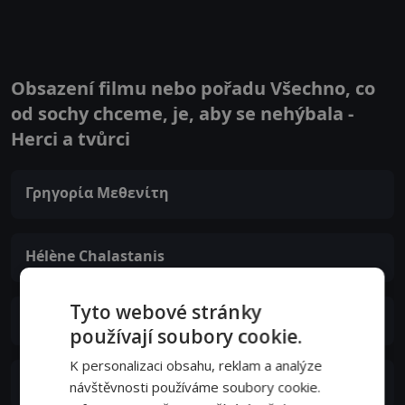
Obsazení filmu nebo pořadu Všechno, co
od sochy chceme, je, aby se nehýbala -
Herci a tvůrci
Γρηγορία Μεθενίτη
Hélène Chalastanis
Tyto webové stránky
Natasa Efstathiadi
používají soubory cookie.
K personalizaci obsahu, reklam a analýze
Sotiria Hrysovergi
návštěvnosti používáme soubory cookie.