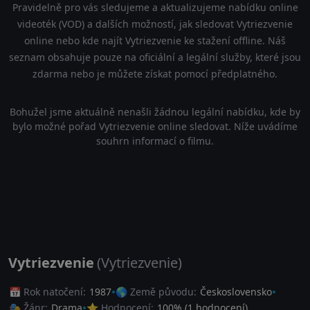
Pravidelně pro vás sledujeme a aktualizujeme nabídku online
videoték (VOD) a dalších možností, jak sledovat Vytriezvenie
online nebo kde najít Vytriezvenie ke stažení offline. Náš
seznam obsahuje pouze na oficiální a legální služby, které jsou
zdarma nebo je můžete získat pomocí předplatného.
Bohužel jsme aktuálně nenašli žádnou legální nabídku, kde by
bylo možné pořad Vytriezvenie online sledovat. Níže uvádíme
souhrn informací o filmu.
Vytriezvenie
(Vytriezvenie)
📅 Rok natočení:
1987
🌎 Země původu:
Československo
🎭 Žánr:
Drama
⭐ Hodnocení:
100
% (
1
hodnocení)