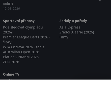
online
12. 03. 2026
Sportovní přenosy
Seriály a pořady
Kde sledovat olympiádu
Asia Express
2026?
Zrádci 3. série (2026)
Premier League Darts 2026 -
Filmy
šipky
WTA Ostrava 2026 - tenis
Australian Open 2026
Biatlon v NMnM 2026
ZOH 2026
Online TV
Lepší.TV
Zavřít reklamu
SledovaniTV
Skylink Live TV
Telly
NejPřipojení TV
Poda
Sportovní přenosy