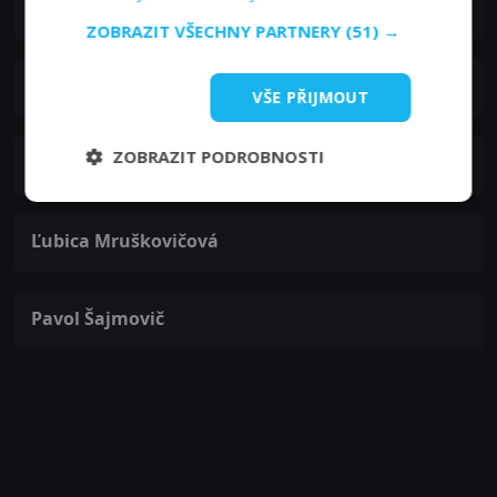
Ivan Laca
ZOBRAZIT VŠECHNY PARTNERY
(51) →
Jana Bittnerová
VŠE PŘIJMOUT
ZOBRAZIT PODROBNOSTI
Katarína Krivánková
Ľubica Mruškovičová
Pavol Šajmovič