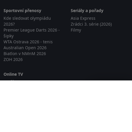
Sportovní přenosy
Seriály a pořady
Kde sledovat olympiádu
Asia Express
2026?
Zrádci 3. série (2026)
Premier League Darts 2026 -
Filmy
šipky
WTA Ostrava 2026 - tenis
Australian Open 2026
Biatlon v NMnM 2026
ZOH 2026
Online TV
Lepší.TV
Zavřít reklamu
SledovaniTV
Skylink Live TV
Telly
NejPřipojení TV
Poda
Sportovní přenosy