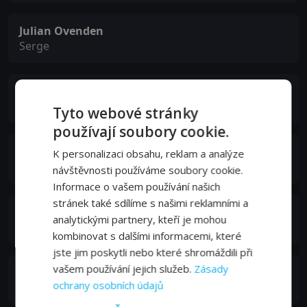
Julian Ovenden
Serge
Jake Weber
Dr. Edwards
Tyto webové stránky
používají soubory cookie.
Til Schweiger
K personalizaci obsahu, reklam a analýze
Waiter London Restaurant
návštěvnosti používáme soubory cookie.
Informace o vašem používání našich
stránek také sdílíme s našimi reklamními a
Joplin Sibtain
analytickými partnery, kteří je mohou
Mickey
kombinovat s dalšími informacemi, které
jste jim poskytli nebo které shromáždili při
vašem používání jejich služeb.
Zásady
Claire Forlani
ochrany osobních údajů
Headmistress