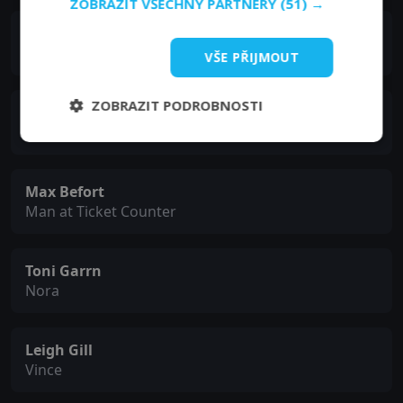
ZOBRAZIT VŠECHNY PARTNERY
(51) →
Dominic Coleman
Officer Police Station
VŠE PŘIJMOUT
ZOBRAZIT PODROBNOSTI
Emily Cox
Nursing Home Manager
Max Befort
Man at Ticket Counter
Toni Garrn
Nora
Leigh Gill
Vince