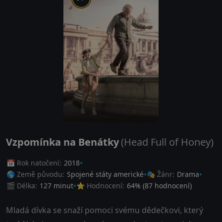
Vzpomínka na Benátky
(Head Full of Honey)
📅 Rok natočení:
2018
🌎 Země původu:
Spojené státy americké
🎭 Žánr:
Drama
🎬 Délka:
127 minut
⭐ Hodnocení:
64
% (
87
hodnocení)
Mladá dívka se snaží pomoci svému dědečkovi, který