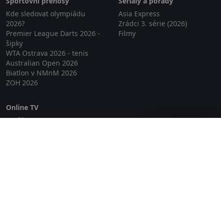
Sportovní přenosy
Seriály a pořady
Kde sledovat olympiádu
Asia Express
2026?
Zrádci 3. série (2026)
Premier League Darts 2026 -
Filmy
šipky
WTA Ostrava 2026 - tenis
Australian Open 2026
Biatlon v NMnM 2026
ZOH 2026
Online TV
Lepší.TV
Zavřít reklamu
SledovaniTV
Skylink Live TV
Telly
NejPřipojení TV
Poda
Sportovní přenosy
GDPR
Zásady cookies
Redakce
O projektu Zkouknout.cz
Obchodní podmínky