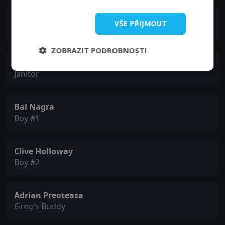
Ryan Grantham
VŠE PŘIJMOUT
Young Robbie
ZOBRAZIT PODROBNOSTI
Jason Burkart
Janitor
Bal Nagra
Boy #1
Clive Holloway
Boy #2
Adrian Preoteasa
Greg's Buddy