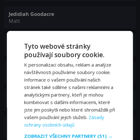
Jedidiah Goodacre
Matt
Chris Shields
Tyto webové stránky
Teacher
používají soubory cookie.
K personalizaci obsahu, reklam a analýze
Jillian Fargey
návštěvnosti používáme soubory cookie.
Elizabeth
Informace o vašem používání našich
stránek také sdílíme s našimi reklamními a
analytickými partnery, kteří je mohou
Anna Galvin
kombinovat s dalšími informacemi, které
Laura
jste jim poskytli nebo které shromáždili při
vašem používání jejich služeb.
Zásady
Sydney Waack
ochrany osobních údajů
Young Heather
ZOBRAZIT VŠECHNY PARTNERY
(51) →