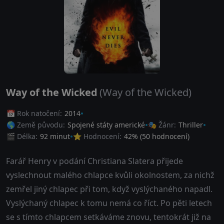
Way of the Wicked
(Way of the Wicked)
📅 Rok natočení:
2014
🌎 Země původu:
Spojené státy americké
🎭 Žánr:
Thriller
🎬 Délka:
92 minut
⭐ Hodnocení:
42
% (
50
hodnocení)
Farář Henry v podání Christiana Slatera přijede
vyslechnout malého chlapce kvůli okolnostem, za nichž
zemřel jiný chlapec při tom, když vyslýchaného napadl.
Vyslýchaný chlapec k tomu nemá co říct. Po pěti letech
se s tímto chlapcem setkáváme znovu, tentokrát již na