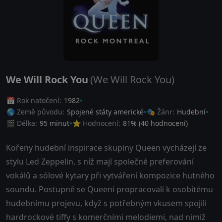
We Will Rock You
(We Will Rock You)
📅 Rok natočení:
1982
🌎 Země původu:
Spojené státy americké
🎭 Žánr:
Hudební
🎬 Délka:
95 minut
⭐ Hodnocení:
81
% (
40
hodnocení)
Kořeny hudební inspirace skupiny Queen vycházejí ze
stylu Led Zeppelin, s níž mají společné preferování
vokálů a sólové kytary při vytváření kompozice hutného
soundu. Postupně se Queeni propracovali k osobitému
hudebnímu projevu, když s potřebným vkusem spojili
hardrockové tiffy s komerčními melodiemi, nad nimiž