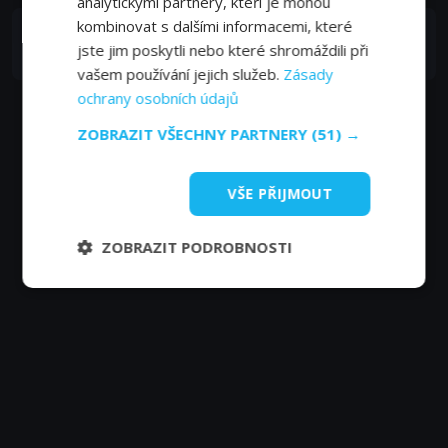
analytickými partnery, kteří je mohou
kombinovat s dalšími informacemi, které
Brian May
jste jim poskytli nebo které shromáždili při
Self
vašem používání jejich služeb.
Zásady
ochrany osobních údajů
ZOBRAZIT VŠECHNY PARTNERY
(51) →
VŠE PŘIJMOUT
ZOBRAZIT PODROBNOSTI