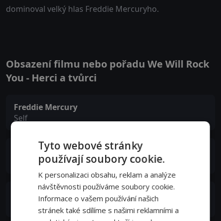
dominoval velký hlas Freddie Mercuryho.
Obsazení filmu nebo pořadu We Will Rock
You - Herci a tvůrci
Freddie Mercury
Self
Tyto webové stránky
Roger Taylor
používají soubory cookie.
Self
K personalizaci obsahu, reklam a analýze
návštěvnosti používáme soubory cookie.
John Deacon
Informace o vašem používání našich
Self
stránek také sdílíme s našimi reklamními a