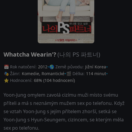
Whatcha Wearin'?
(나의 PS 파트너)
📅 Rok natočení:
2012
🌎 Země původu:
Jižní Korea
🎭 Žánr:
Komedie
,
Romantické
🎬 Délka:
114 minut
⭐ Hodnocení:
68
% (
104
hodnocení)
Yoon-Jung omylem zavolá cizímu muži místo svému
příteli a má s neznámým mužem sex po telefonu. Když
se vztah Yoon-Jung s jejím přítelem zhorší, setká se
Yoon-Jung s Hyun-Seungem, cizincem, se kterým měla
sex po telefonu.