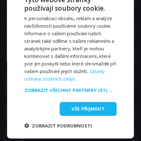
Soo-Jung
používají soubory cookie.
K personalizaci obsahu, reklam a analýze
Shin Hae-Chul
návštěvnosti používáme soubory cookie.
Singer
Informace o vašem používání našich
stránek také sdílíme s našimi reklamními a
analytickými partnery, kteří je mohou
정수영
kombinovat s dalšími informacemi, které
Jin-Joo
jste jim poskytli nebo které shromáždili při
vašem používání jejich služeb.
Zásady
ochrany osobních údajů
김준호
Restaurant Worker
ZOBRAZIT VŠECHNY PARTNERY
(51) →
신해철
VŠE PŘIJMOUT
Radio DJ
ZOBRAZIT PODROBNOSTI
곽지민