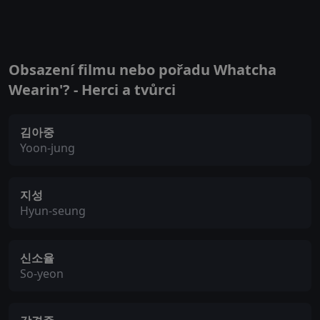
Obsazení filmu nebo pořadu Whatcha
Wearin'? - Herci a tvůrci
김아중
Yoon-jung
지성
Hyun-seung
신소율
So-yeon