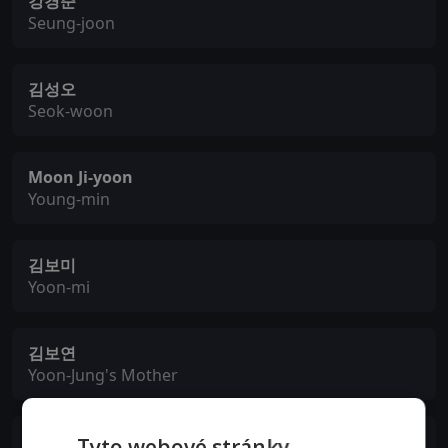
강경준
Seung-joon
김성오
Seok-woon
Moon Ji-yoon
Young-min
김보미
Yoon-mi
김보연
Yoon-Jung's Mother
옥지영
Tyto webové stránky