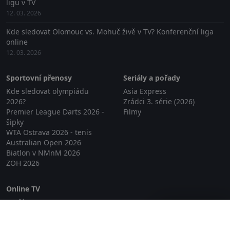
ligu v TV
12. 03. 2026
Kde sledovat Olomouc vs. Mohuč živě v TV? Konferenční liga
online
12. 03. 2026
Sportovní přenosy
Seriály a pořady
Kde sledovat olympiádu
Asia Express
2026?
Zrádci 3. série (2026)
Premier League Darts 2026 -
Filmy
šipky
WTA Ostrava 2026 - tenis
Australian Open 2026
Biatlon v NMnM 2026
ZOH 2026
Online TV
Lepší.TV
Zavřít reklamu
SledovaniTV
Skylink Live TV