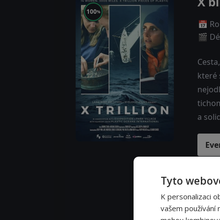
X b
100
%
📅 Ro
🎬 Dé
Cesta,
které 
nejod
ticho
a soli
Eve
Tyto webové
K personalizaci o
vašem používání na
mohou kombinovat 