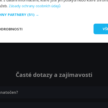
lužeb.
Zásady ochrany osobních údajů
CHNY PARTNERY
(51) →
ODROBNOSTI
VŠ
Časté dotazy a zajímavosti
ů natočen?