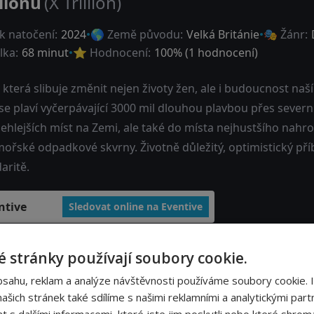
ilionů
(X Trillion)
k natočení:
2024
🌎 Země původu:
Velká Británie
🎭 Žánr:
lka:
68 minut
⭐ Hodnocení:
100
% (
1
hodnocení)
 která slibuje změnit nejen životy žen, ale i budoucnost naší 
se plaví vyčerpávající 3000 mil dlouhou plavbou přes sever
lehlejších míst na Zemi, ale také do místa nejhustšího nah
mořské odpadkové skvrny. Životně důležitý, optimistický pří
daritě.
ntive
Sledovat online na Eventive
 stránky používají soubory cookie.
bsahu, reklam a analýze návštěvnosti používáme soubory cookie. 
šich stránek také sdílíme s našimi reklamními a analytickými partn
s dalšími informacemi, které jste jim poskytli nebo které shromá