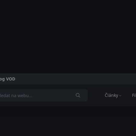
alog VOD
Články
F