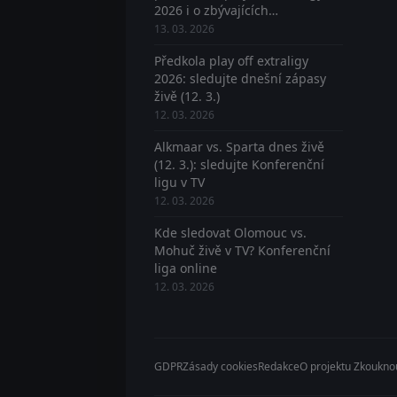
2026 i o zbývajících
postupujících? Sledujte živě
13. 03. 2026
Předkola play off extraligy
2026: sledujte dnešní zápasy
živě (12. 3.)
12. 03. 2026
Alkmaar vs. Sparta dnes živě
(12. 3.): sledujte Konferenční
ligu v TV
12. 03. 2026
Kde sledovat Olomouc vs.
Mohuč živě v TV? Konferenční
liga online
12. 03. 2026
GDPR
Zásady cookies
Redakce
O projektu Zkoukno