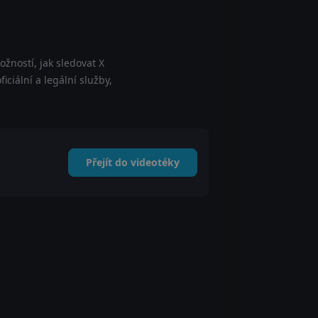
žností, jak sledovat X
ciální a legální služby,
Přejít do videotéky