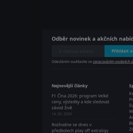
Odběr novinek a akčních nabí
Přihlásit 
Odesláním souhlasíte se
zpracováním osobních ú
Nejnovější články
S
K
F1 Čína 2026: program Velké
P
ceny, výsledky a kde sledovat
š
závod živě
W
14. 03. 2026
A
B
Rozhodne se dnes v
Z
předkolech play off extraligy