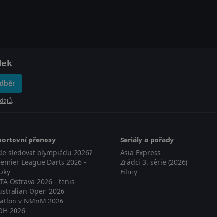
dek
odběr
dajů
.
portovní přenosy
Seriály a pořady
de sledovat olympiádu 2026?
Asia Express
remier League Darts 2026 -
Zrádci 3. série (2026)
ipky
Filmy
TA Ostrava 2026 - tenis
ustralian Open 2026
iatlon v NMnM 2026
OH 2026