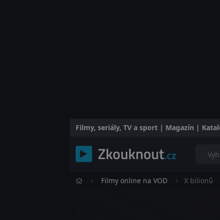
Filmy, seriály, TV a sport | Magazín | Kat
Filmy online na VOD
X bilionů