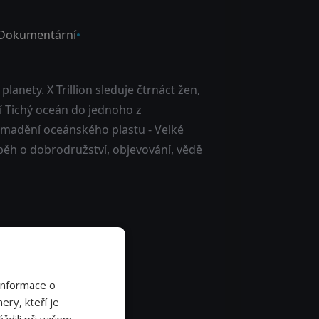
Dokumentární
planety. X Trillion sleduje čtrnáct žen,
ní Tichý oceán do jednoho z
romadění oceánského plastu - Velké
běh o dobrodružství, objevování, vědě
Informace o
ery, kteří je
ždili při vašem