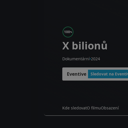
100
%
X bilionů
Dokumentární
2024
Eventive
Sledovat na Eventi
Kde sledovat
O filmu
Obsazení