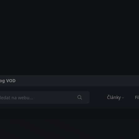
alog VOD
Články
F