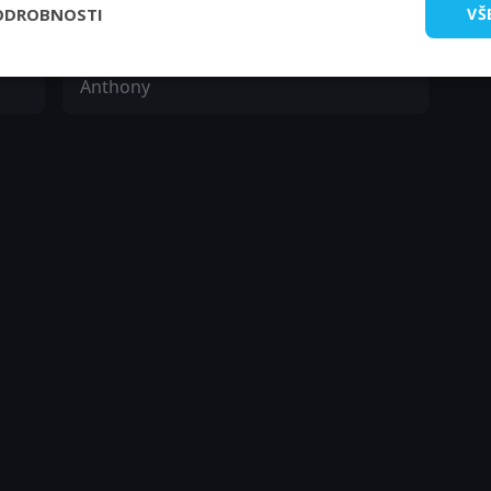
ODROBNOSTI
VŠ
Chinmay Kambli
Anthony