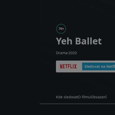
76
%
Yeh Ballet
Drama
2020
Sledovat na Netfl
Kde sledovat
O filmu
Obsazení