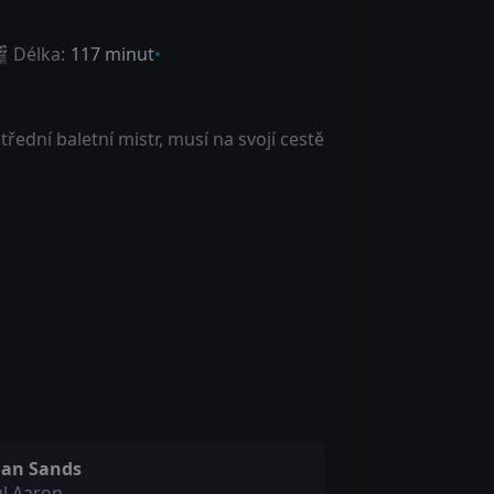
 Délka:
117 minut
řední baletní mistr, musí na svojí cestě
lian Sands
l Aaron