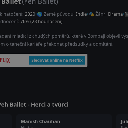
 Ballet
(Yeh Ballet)
k natočení:
2020
🌎 Země původu:
Indie
🎭 Žánr:
Drama

dnocení:
76
% (
23
hodnocení)
daní mladíci z chudých poměrů, které v Bombaji objevil výst
em o taneční kariéře překonat předsudky a odmítání.
Sledovat online na Netflix
h Ballet - Herci a tvůrci
Manish Chauhan
Ju
Nishu
Sau