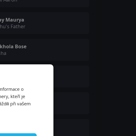
jay Maurya
hu's Father
khola Bose
sha
rva Bharve
hu's Sister
Informace o
ery, kteří je
rah-Jane Dias
ždili při vašem
ow Judge #2
evan Karalkar
van