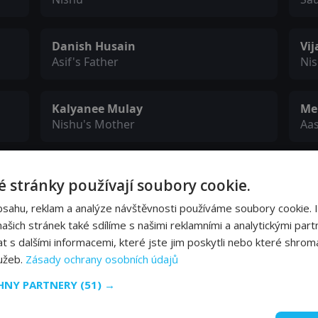
Danish Husain
Vi
Asif's Father
Nis
Kalyanee Mulay
Me
Nishu's Mother
Aa
Nizamuddin Shah
Pu
 stránky používají soubory cookie.
Asif's Brother
Nis
bsahu, reklam a analýze návštěvnosti používáme soubory cookie. 
šich stránek také sdílíme s našimi reklamními a analytickými partn
Boman Irani
Sa
s dalšími informacemi, které jste jim poskytli nebo které shromá
Show Judge #1
Sh
lužeb.
Zásady ochrany osobních údajů
CHNY PARTNERY
(51) →
Perrie Kapernaros
Je
Immigration Officer
Jee