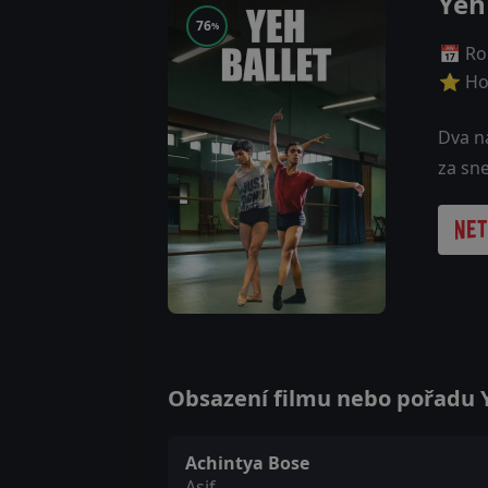
Yeh
76
%
📅 Ro
⭐ Ho
Dva na
za sn
Obsazení filmu nebo pořadu Ye
Achintya Bose
Asif