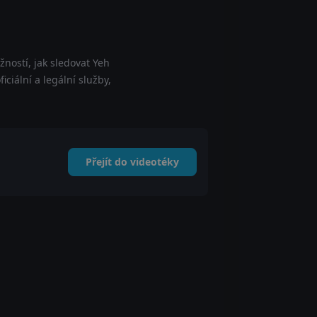
ností, jak sledovat Yeh
ciální a legální služby,
Přejít do videotéky