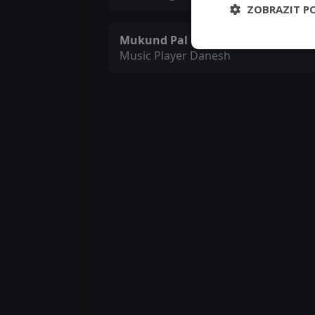
ZOBRAZIT P
Mukund Pal
Music Player Danesh