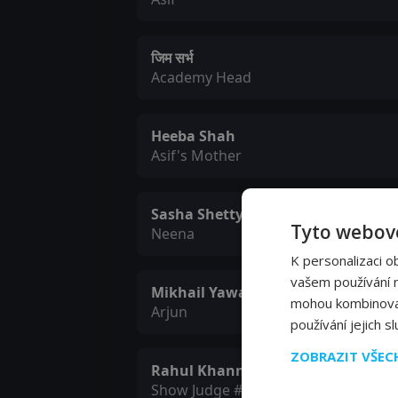
जिम सर्भ
Academy Head
Heeba Shah
Asif's Mother
Sasha Shetty
Tyto webové
Neena
K personalizaci o
vašem používání na
Mikhail Yawalkar
mohou kombinovat 
Arjun
používání jejich s
ZOBRAZIT VŠE
Rahul Khanna
Show Judge #3