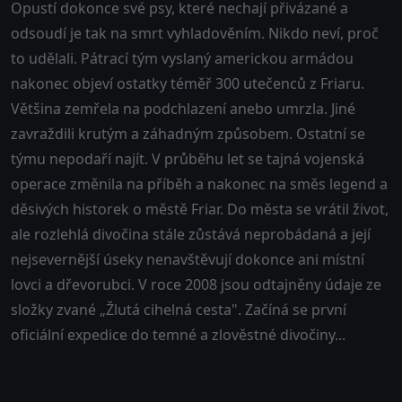
Opustí dokonce své psy, které nechají přivázané a
odsoudí je tak na smrt vyhladověním. Nikdo neví, proč
to udělali. Pátrací tým vyslaný americkou armádou
nakonec objeví ostatky téměř 300 utečenců z Friaru.
Většina zemřela na podchlazení anebo umrzla. Jiné
zavraždili krutým a záhadným způsobem. Ostatní se
týmu nepodaří najít. V průběhu let se tajná vojenská
operace změnila na příběh a nakonec na směs legend a
děsivých historek o městě Friar. Do města se vrátil život,
ale rozlehlá divočina stále zůstává neprobádaná a její
nejsevernější úseky nenavštěvují dokonce ani místní
lovci a dřevorubci. V roce 2008 jsou odtajněny údaje ze
složky zvané „Žlutá cihelná cesta". Začíná se první
oficiální expedice do temné a zlověstné divočiny...