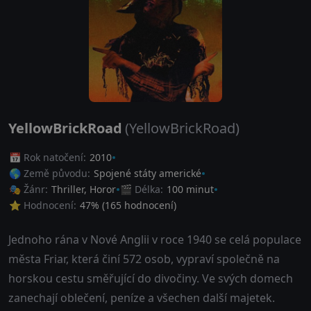
YellowBrickRoad
(YellowBrickRoad)
📅 Rok natočení:
2010
🌎 Země původu:
Spojené státy americké
🎭 Žánr:
Thriller
,
Horor
🎬 Délka:
100 minut
⭐ Hodnocení:
47
% (
165
hodnocení)
Jednoho rána v Nové Anglii v roce 1940 se celá populace
města Friar, která činí 572 osob, vypraví společně na
horskou cestu směřující do divočiny. Ve svých domech
zanechají oblečení, peníze a všechen další majetek.