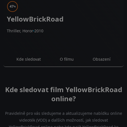
47
%
YellowBrickRoad
Thriller, Horor
2010
Kde sledovat
O filmu
Obsazení
Kde sledovat film YellowBrickRoad
online?
Pravidelně pro vás sledujeme a aktualizujeme nabídku online
videoték (VOD) a dalších možností, jak sledovat
YellowBrickRoad online nebo kde najít YellowBrickRoad ke