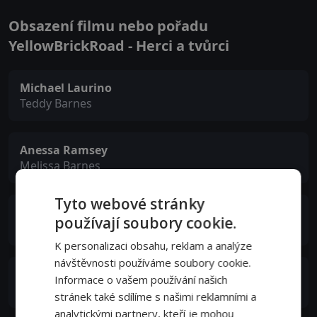
Obsazení filmu nebo pořadu
YellowBrickRoad - Herci a tvůrci
Michael Laurino
Teddy Barnes
Anessa Ramsey
Melissa Barnes
Tyto webové stránky
Alex Draper
používají soubory cookie.
Walter Myrick
K personalizaci obsahu, reklam a analýze
návštěvnosti používáme soubory cookie.
Cassidy Freeman
Informace o vašem používání našich
Erin Luger
stránek také sdílíme s našimi reklamními a
analytickými partnery, kteří je mohou