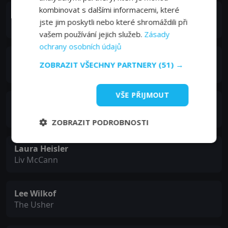
kombinovat s dalšími informacemi, které
Clark Freeman
jste jim poskytli nebo které shromáždili při
Daryl Luger
vašem používání jejich služeb.
Zásady
ochrany osobních údajů
Tara Giordano
ZOBRAZIT VŠECHNY PARTNERY
(51) →
Jill Bateman
VŠE PŘIJMOUT
Sam Elmore
Cy Banbridge
ZOBRAZIT PODROBNOSTI
Laura Heisler
Liv McCann
Lee Wilkof
The Usher