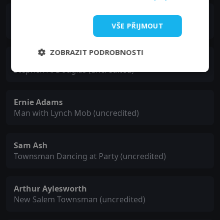
Edwin Maxwell
John T. Stuart (uncredited)
VŠE PŘIJMOUT
ZOBRAZIT PODROBNOSTI
Milburn Stone
Stephen A. Douglas (uncredited)
Ernie Adams
Man with Lynch Mob (uncredited)
Sam Ash
Townsman Dancing at Party (uncredited)
Arthur Aylesworth
New Salem Townsman (uncredited)