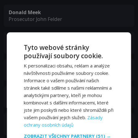
Donald Meek
Prosecutor John Felder
Eddie Quillan
Adam Clay
Tyto webové stránky
používají soubory cookie.
K personalizaci obsahu, reklam a analýze
Spencer Charters
Judge Herbert A. Bell
návštěvnosti používáme soubory cookie.
Informace o vašem používání našich
stránek také sdílíme s našimi reklamními a
Ward Bond
analytickými partnery, kteří je mohou
John Palmer Cass
kombinovat s dalšími informacemi, které
jste jim poskytli nebo které shromáždili při
vašem používání jejich služeb.
Zásady
Jack Kelly
ochrany osobních údajů
Matt Clay as a Boy (uncredited)
ZOBRAZIT VŠECHNY PARTNERY
(51) →