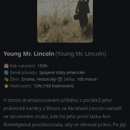
Young Mr. Lincoln
(Young Mr. Lincoln)
📅 Rok natočení:
1939
🌎 Země původu:
Spojené státy americké
🎭 Žánr:
Drama
,
Historický
🎬 Délka:
100 minut
⭐ Hodnocení:
72
% (
193
hodnocení)
V tomto dramatizovaném příběhu z počátků jeho
právnické kariéry v Illinois se Abraham Lincoln narodil
ve skromném srubu, kde ho jeho první láska Ann
Rutledgeová povzbuzovala, aby se věnoval právu. Po její