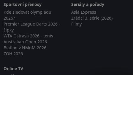
Sportovní přenosy
Seriály a pořady
Kde sledovat olympiádu
Asia Express
2026?
Zrádci 3. série (2026)
Premier League Darts 2026 -
Filmy
šipky
WTA Ostrava 2026 - tenis
Australian Open 2026
Biatlon v NMnM 2026
ZOH 2026
Online TV
Lepší.TV
Zavřít reklamu
SledovaniTV
Skylink Live TV
Telly
NejPřipojení TV
Poda
Sportovní přenosy