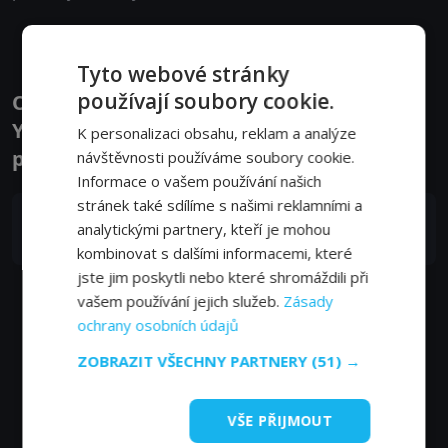
Tyto webové stránky
používají soubory cookie.
Obsazení filmu nebo pořadu Začalo to v
Yellowstonu - národní parky USA a jejich
K personalizaci obsahu, reklam a analýze
příroda - Herci a tvůrci
návštěvnosti používáme soubory cookie.
Informace o vašem používání našich
stránek také sdílíme s našimi reklamními a
Stephan Benson
analytickými partnery, kteří je mohou
Sprecher
kombinovat s dalšími informacemi, které
jste jim poskytli nebo které shromáždili při
vašem používání jejich služeb.
Zásady
ochrany osobních údajů
ZOBRAZIT VŠECHNY PARTNERY
(51) →
VŠE PŘIJMOUT