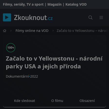
Filmy, seriály, TV a sport | Magazín | Katalog VOD
Filmy online na VOD
Začalo to v Yellowstonu – národn
100
%
Začalo to v Yellowstonu - národní
parky USA a jejich příroda
Dokumentární
2022
Kde sledovat
O filmu
Obsazení