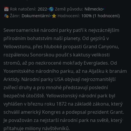
📅 Rok natočení:
2022
🌎 Země původu:
Německo
🎭 Žánr:
Dokumentární
⭐ Hodnocení:
100
% (
1
hodnocení)
Severoamerické národní parky patří k nejvzácnějším
přírodním bohatstvím naší planety. Od gejzírů v
Yellowstonu, přes hluboké propasti Grand Canyonu,
rozpálenou Sonorskou poušť s kaktusy velikosti
stromů, až po nezkrocené mokřady Everglades. Od
Yosemitského národního parku, až na Aljašku k branám
Arktidy. Národní parky USA obývají nejrozmanitější
zvířecí druhy a pro mnohé představují poslední
bezpečné útočiště. Yellowstonský národní park byl
vyhlášen v březnu roku 1872 na základě zákona, který
schválil americký Kongres a podepsal prezident Grant.
Je považován za nejstarší národní park na světě, který
přitahuje miliony návštěvníků.