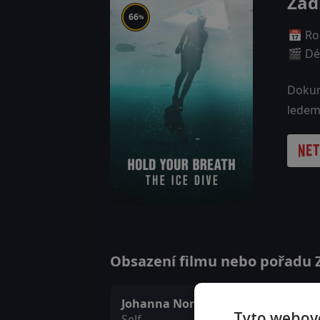
Zad
66
%
📅 Ro
🎬 Dé
Dokum
ledem
Obsazení filmu nebo pořadu Z
Johanna Nordblad
Tyto webové
Self