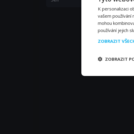
K personalizaci o
vašem používání na
mohou kombinovat 
používání jejich s
ZOBRAZIT VŠE
ZOBRAZIT P