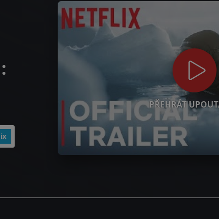
:
PŘEHRÁT UPOUT
ix