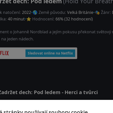
ržet dech: Pod ledem
(Hold Your Breath
k natočení:
2022
🌎 Země původu:
Velká Británie
🎭 Žánr:
lka:
40 minut
⭐ Hodnocení:
66
% (
32
hodnocení)
ent o Johanně Nordblad a jejím pokusu překonat světový r
 na jeden nádech.
Sledovat online na Netflix
adržet dech: Pod ledem - Herci a tvůrci
Elina Manninen
 stránky používají soubory cookie.
Self