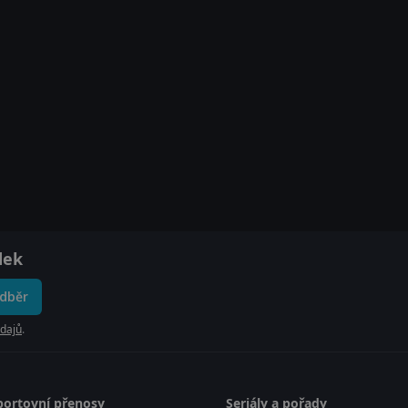
dek
odběr
dajů
.
portovní přenosy
Seriály a pořady