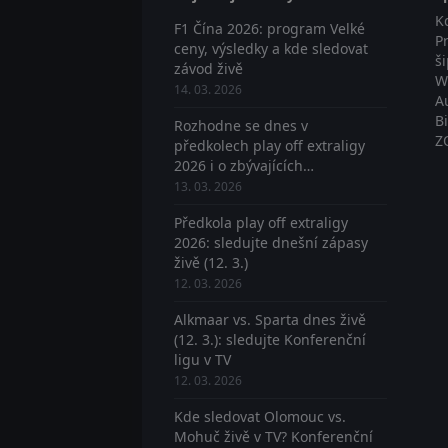
K
F1 Čína 2026: program Velké
P
ceny, výsledky a kde sledovat
š
závod živě
W
14. 03. 2026
A
B
Rozhodne se dnes v
Z
předkolech play off extraligy
2026 i o zbývajících
postupujících? Sledujte živě
13. 03. 2026
Předkola play off extraligy
2026: sledujte dnešní zápasy
živě (12. 3.)
12. 03. 2026
Alkmaar vs. Sparta dnes živě
(12. 3.): sledujte Konferenční
ligu v TV
12. 03. 2026
Kde sledovat Olomouc vs.
Mohuč živě v TV? Konferenční