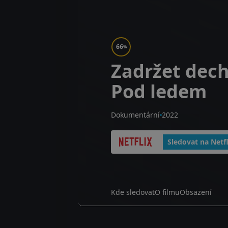
66
%
Zadržet dech
Pod ledem
Dokumentární
2022
Sledovat na Netfl
Kde sledovat
O filmu
Obsazení