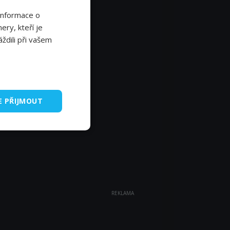
Informace o
ery, kteří je
ždili při vašem
E PŘIJMOUT
REKLAMA