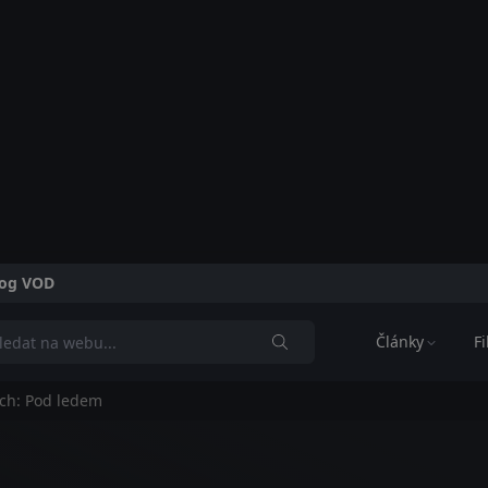
alog VOD
Články
F
ch: Pod ledem