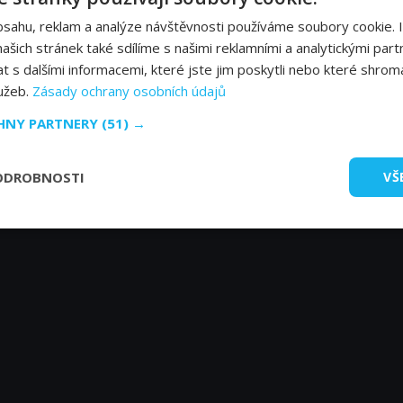
bsahu, reklam a analýze návštěvnosti používáme soubory cookie. 
šich stránek také sdílíme s našimi reklamními a analytickými partn
s dalšími informacemi, které jste jim poskytli nebo které shromá
lužeb.
Zásady ochrany osobních údajů
CHNY PARTNERY
(51) →
ODROBNOSTI
VŠ