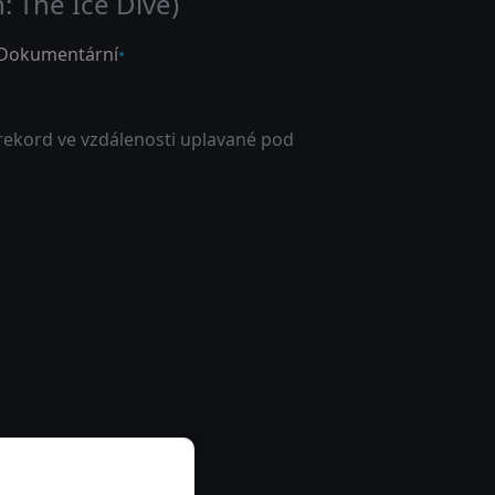
: The Ice Dive)
Dokumentární
ekord ve vzdálenosti uplavané pod