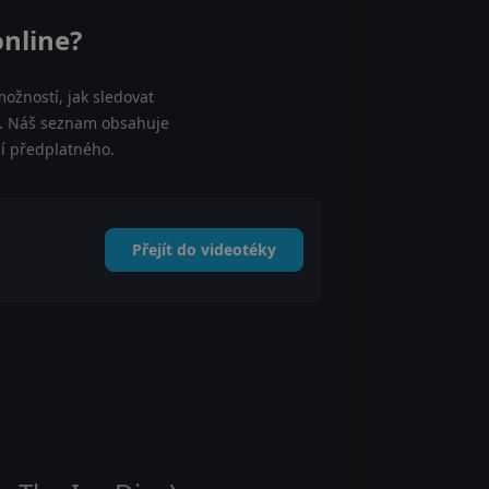
online?
ožností, jak sledovat
ne. Náš seznam obsahuje
cí předplatného.
Přejít do videotéky