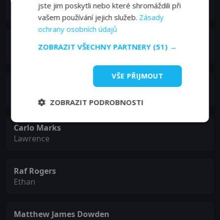
jste jim poskytli nebo které shromáždili při
Meghan Phillips
vašem používání jejich služeb.
Zásady
ochrany osobních údajů
Sarah Grey
ZOBRAZIT VŠECHNY PARTNERY
(51) →
Nicole
VŠE PŘIJMOUT
Christina Cox
Debra
ZOBRAZIT PODROBNOSTI
Carlo Marks
Lawrence
Raf Rogers
Ethan
Matthew James Dowden