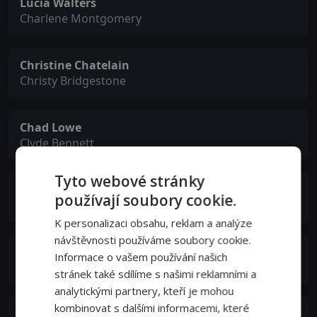
Lucia Walters
Charlene Montgomery
Christine Chatelain
Christy Bridgestone
Chad Lowe
Clyde Bennett
Tyto webové stránky
Jesse Carroll
používají soubory cookie.
Brad Stenson
K personalizaci obsahu, reklam a analýze
návštěvnosti používáme soubory cookie.
Christian Sloan
Informace o vašem používání našich
Simon Westfeld
stránek také sdílíme s našimi reklamními a
analytickými partnery, kteří je mohou
kombinovat s dalšími informacemi, které
Alvina August