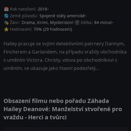
📅 Rok natočení:
2018
🌎 Země původu:
Spojené státy americké
🎭 Žánr:
Drama
,
Krimi
,
Mysteriózní
🎬 Délka:
84 minut
⭐ Hodnocení:
70
% (
29
hodnocení)
Hailey pracuje se svými detektivními patrnery Dannym,
Fincherem a Garlandem, na případu vraždy obchodníka
s uměním Victora. Christy, vdova po obchodníkovi s
uměním, se ukazuje jako hlavní podezřelý...
Obsazení filmu nebo pořadu Záhada
Hailey Deanové: Manželství stvořené pro
vraždu - Herci a tvůrci