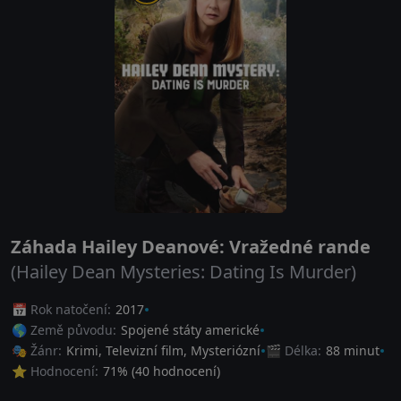
Záhada Hailey Deanové: Vražedné rande
(Hailey Dean Mysteries: Dating Is Murder)
📅 Rok natočení:
2017
🌎 Země původu:
Spojené státy americké
🎭 Žánr:
Krimi
,
Televizní film
,
Mysteriózní
🎬 Délka:
88 minut
⭐ Hodnocení:
71
% (
40
hodnocení)