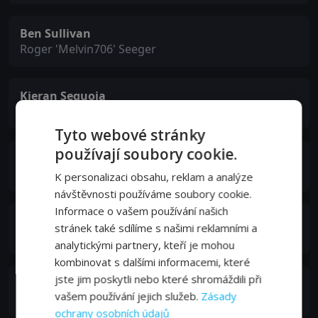
Ben Sullivan
Roger 'Melvin706' Seeger
Kieran Sequoia
Jessica Marsand
Tyto webové stránky
používají soubory cookie.
Toby Levins
Wade Braden
K personalizaci obsahu, reklam a analýze
návštěvnosti používáme soubory cookie.
Informace o vašem používání našich
Roz Murray
stránek také sdílíme s našimi reklamními a
Alicia
analytickými partnery, kteří je mohou
kombinovat s dalšími informacemi, které
jste jim poskytli nebo které shromáždili při
Jenna Richardson
vašem používání jejich služeb.
Zásady
Miranda Radley
ochrany osobních údajů