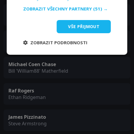
ZOBRAZIT VŠECHNY PARTNERY
(51) →
Colleen Wheeler
Georgina Radley
VŠE PŘIJMOUT
Graem Beddoes
ZOBRAZIT PODROBNOSTI
Norman 'Surfer4lyfe' Bailey
Michael Coen Chase
Bill 'William88' Matherfield
Raf Rogers
Ethan Ridgeman
James Pizzinato
Steve Armstrong