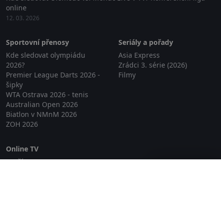
online
12. 03. 2026
Sportovní přenosy
Seriály a pořady
Kde sledovat olympiádu
Asia Express
2026?
Zrádci 3. série (2026)
Premier League Darts 2026 -
Filmy
šipky
WTA Ostrava 2026 - tenis
Australian Open 2026
Biatlon v NMnM 2026
ZOH 2026
Online TV
Lepší.TV
Zavřít reklamu
SledovaniTV
Skylink Live TV
Telly
NejPřipojení TV
Poda
Sportovní přenosy