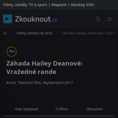
Filmy, seriály, TV a sport | Magazín | Katalog VOD
Filmy online na VOD
Záhada Hailey Deanové: Vražed
71
%
Záhada Hailey Deanové:
Vražedné rande
Krimi, Televizní film, Mysteriózní
2017
Kde sledovat
O filmu
Obsazení