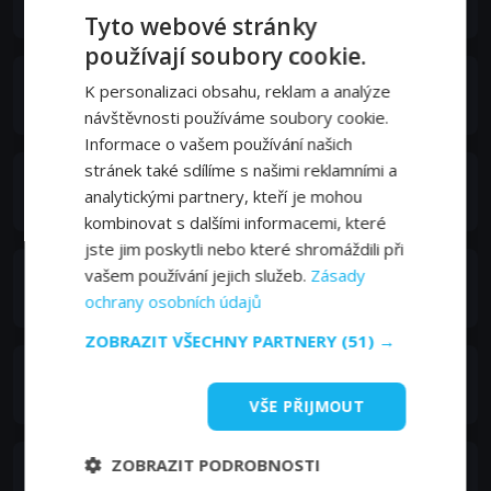
Sydney Knight
Tyto webové stránky
používají soubory cookie.
Dru Viergever
K personalizaci obsahu, reklam a analýze
Sergeant Dunn
návštěvnosti používáme soubory cookie.
Informace o vašem používání našich
stránek také sdílíme s našimi reklamními a
Dani Kind
analytickými partnery, kteří je mohou
Jillian Knight Osbourne
kombinovat s dalšími informacemi, které
jste jim poskytli nebo které shromáždili při
Marie Ward
vašem používání jejich služeb.
Zásady
Bethany Hart
ochrany osobních údajů
ZOBRAZIT VŠECHNY PARTNERY
(51) →
Sonja Smits
Glory Osbourne
VŠE PŘIJMOUT
ZOBRAZIT PODROBNOSTI
Chad Connell