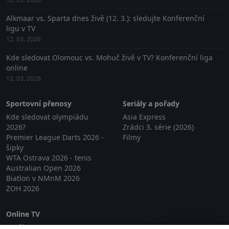
Alkmaar vs. Sparta dnes živě (12. 3.): sledujte Konferenční
ligu v TV
12. 03. 2026
Kde sledovat Olomouc vs. Mohuč živě v TV? Konferenční liga
online
12. 03. 2026
Sportovní přenosy
Seriály a pořady
Kde sledovat olympiádu
Asia Express
2026?
Zrádci 3. série (2026)
Premier League Darts 2026 -
Filmy
šipky
WTA Ostrava 2026 - tenis
Australian Open 2026
Biatlon v NMnM 2026
ZOH 2026
Online TV
Lepší.TV