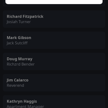
Claymore Osbourne
Richard Fitzpatrick
Josiah Turner
Mark Gibson
Jack Sutcliff
Doug Murray
Richzrd Bender
Jim Calarco
Reverend
Kathryn Haggis
Apartment Manager