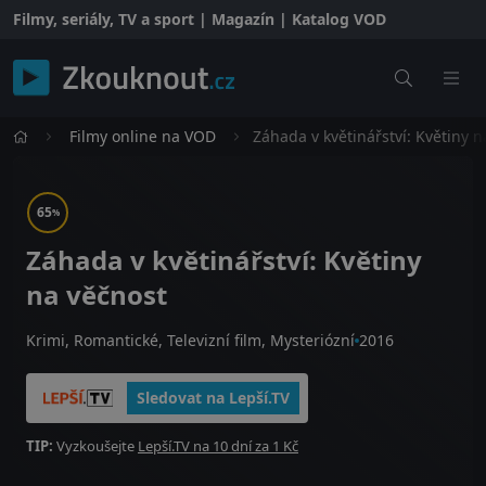
Filmy, seriály, TV a sport | Magazín | Katalog VOD
Filmy online na VOD
Záhada v květinářství: Květiny n
65
%
Záhada v květinářství: Květiny
na věčnost
Krimi, Romantické, Televizní film, Mysteriózní
2016
Sledovat na Lepší.TV
TIP:
Vyzkoušejte
Lepší.TV na 10 dní za 1 Kč