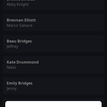
Abby Knight
Brennan Elliott
Marco Salvare
Beau Bridges
Jeffrey
Kate Drummond
Nikki
Emily Bridges
Jenny
Celeste Desjardins