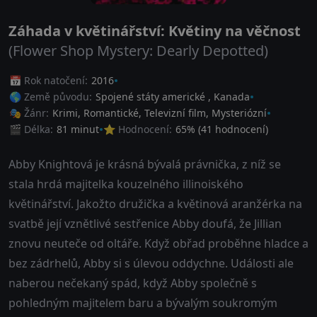
Záhada v květinářství: Květiny na věčnost
(Flower Shop Mystery: Dearly Depotted)
📅 Rok natočení:
2016
🌎 Země původu:
Spojené státy americké
,
Kanada
🎭 Žánr:
Krimi
,
Romantické
,
Televizní film
,
Mysteriózní
🎬 Délka:
81 minut
⭐ Hodnocení:
65
% (
41
hodnocení)
Abby Knightová je krásná bývalá právnička, z níž se
stala hrdá majitelka kouzelného illinoiského
květinářství. Jakožto družička a květinová aranžérka na
svatbě její vznětlivé sestřenice Abby doufá, že Jillian
znovu neuteče od oltáře. Když obřad proběhne hladce a
bez zádrhelů, Abby si s úlevou oddychne. Události ale
naberou nečekaný spád, když Abby společně s
pohledným majitelem baru a bývalým soukromým