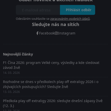
Přihlásit odběr
Odesláním souhlasíte se
zpracováním osobních údajů
.
Sledujte nás na sítích
Facebook
Instagram
Nejnovější články
F1 Čína 2026: program Velké ceny, výsledky a kde sledovat
závod živě
14. 03. 2026
Rozhodne se dnes v předkolech play off extraligy 2026 i o
zbývajících postupujících? Sledujte živě
13. 03. 2026
Předkola play off extraligy 2026: sledujte dnešní zápasy živě
(12. 3.)
12. 03. 2026