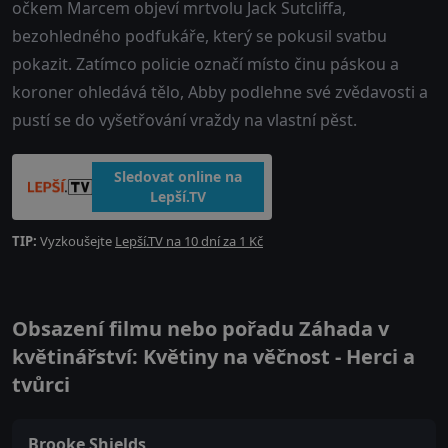
očkem Marcem objeví mrtvolu Jack Sutcliffa,
bezohledného podfukáře, který se pokusil svatbu
pokazit. Zatímco policie označí místo činu páskou a
koroner ohledává tělo, Abby podlehne své zvědavosti a
pustí se do vyšetřování vraždy na vlastní pěst.
Sledovat online na
Lepší.TV
TIP:
Vyzkoušejte
Lepší.TV na 10 dní za 1 Kč
Obsazení filmu nebo pořadu Záhada v
květinářství: Květiny na věčnost - Herci a
tvůrci
Brooke Shields