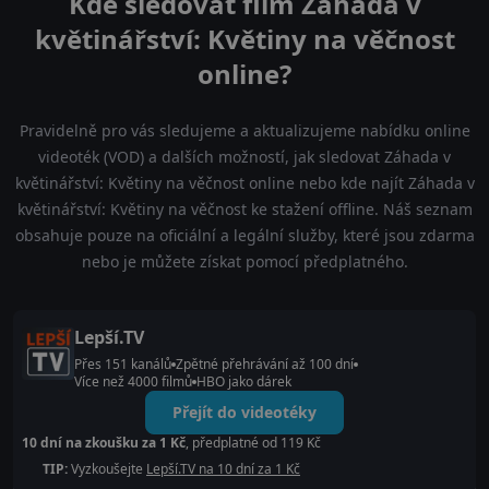
Kde sledovat film Záhada v
květinářství: Květiny na věčnost
online?
Pravidelně pro vás sledujeme a aktualizujeme nabídku online
videoték (VOD) a dalších možností, jak sledovat Záhada v
květinářství: Květiny na věčnost online nebo kde najít Záhada v
květinářství: Květiny na věčnost ke stažení offline. Náš seznam
obsahuje pouze na oficiální a legální služby, které jsou zdarma
nebo je můžete získat pomocí předplatného.
Lepší.TV
Přes 151 kanálů
Zpětné přehrávání až 100 dní
Více než 4000 filmů
HBO jako dárek
Přejít do videotéky
10 dní na zkoušku za 1 Kč
, předplatné od 119 Kč
TIP:
Vyzkoušejte
Lepší.TV na 10 dní za 1 Kč