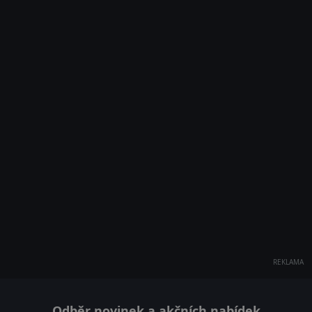
REKLAMA
Odběr novinek a akčních nabídek