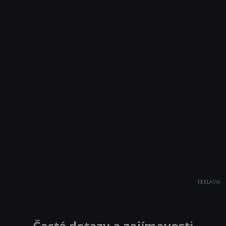
REKLAMA
Časté dotazy a zajímavosti