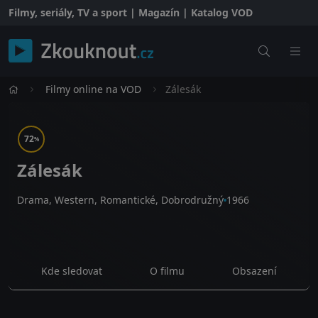
Filmy, seriály, TV a sport | Magazín | Katalog VOD
Filmy online na VOD
Zálesák
72
%
Zálesák
Drama, Western, Romantické, Dobrodružný
1966
Kde sledovat
O filmu
Obsazení