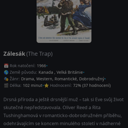
Zálesák
(The Trap)
📅 Rok natočení:
1966
🌎 Země původu:
Kanada
,
Velká Británie
🎭 Žánr:
Drama
,
Western
,
Romantické
,
Dobrodružný
🎬 Délka:
102 minut
⭐ Hodnocení:
72
% (
37
hodnocení)
Drsná příroda a ještě drsnější muž – tak si Eve svůj život
skutečně nepředstavovala. Oliver Reed a Rita
Tushinghamová v romanticko-dobrodružném příběhu,
odehrávajícím se koncem minulého století v nádherné