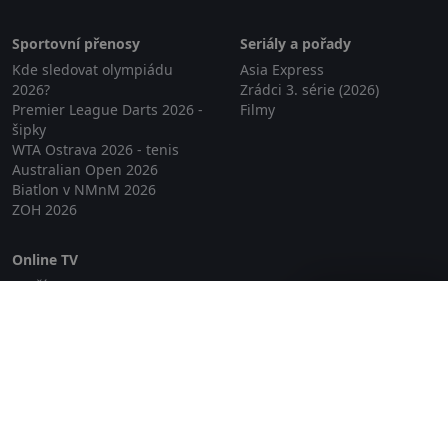
Sportovní přenosy
Seriály a pořady
Kde sledovat olympiádu
Asia Express
2026?
Zrádci 3. série (2026)
Premier League Darts 2026 -
Filmy
šipky
WTA Ostrava 2026 - tenis
Australian Open 2026
Biatlon v NMnM 2026
ZOH 2026
Online TV
Lepší.TV
Zavřít reklamu
SledovaniTV
Skylink Live TV
Telly
NejPřipojení TV
Poda
Sportovní přenosy