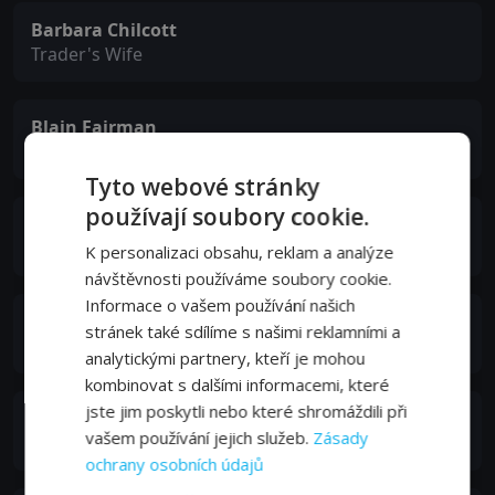
Barbara Chilcott
Trader's Wife
Blain Fairman
Clerk
Tyto webové stránky
používají soubory cookie.
Walter Marsh
Preacher
K personalizaci obsahu, reklam a analýze
návštěvnosti používáme soubory cookie.
Informace o vašem používání našich
Merv Campone
stránek také sdílíme s našimi reklamními a
Yellow Dog
analytickými partnery, kteří je mohou
kombinovat s dalšími informacemi, které
jste jim poskytli nebo které shromáždili při
Linda Goranson
vašem používání jejich služeb.
Zásady
Trader's Daughter
ochrany osobních údajů