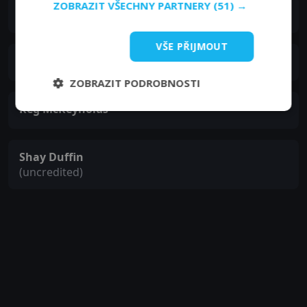
ZOBRAZIT VŠECHNY PARTNERY
(51) →
Joseph Golland
VŠE PŘIJMOUT
Jon Granik
ZOBRAZIT PODROBNOSTI
Reg McReynolds
Shay Duffin
(uncredited)