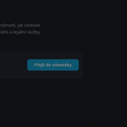
ožností, jak sledovat
lní a legální služby,
Přejít do videotéky