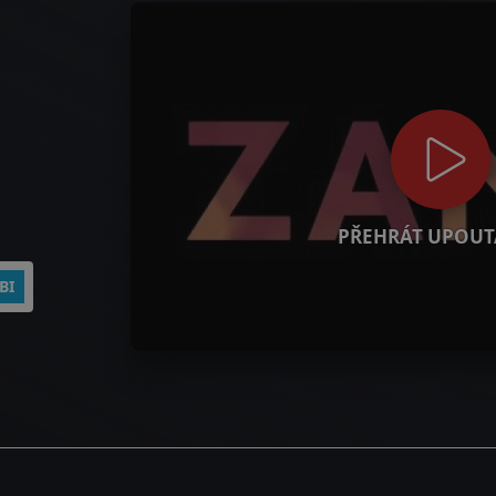
PŘEHRÁT UPOUT
BI