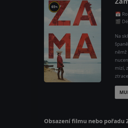
Za
65
%
📅 Ro
🎬 Dé
Na sk
španěl
němž u
nucen 
mizí, 
ztrac
MU
Obsazení filmu nebo pořadu Z