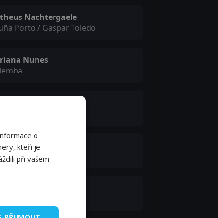
theus Nachtergaele
uña Porto / Gaspar Toledo
riana Nunes
lemba
niel Veronese
bernador II
Informace o
ndo Villamil
ery, kteří je
nistro Contador
ždili při vašem
ssamba Seye
sajero I
E PŘIJMOUT