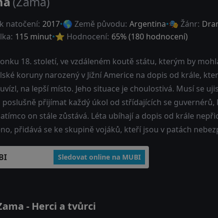
ma
(Zama)
k natočení:
2017
🌎 Země původu:
Argentina
🎭 Žánr:
Dra
lka:
115 minut
⭐ Hodnocení:
65
% (
180
hodnocení)
lonku 18. století, ve vzdáleném koutě státu, kterým by mohl
ské koruny narozený v Jižní Americe na dopis od krále, kte
vízl, na lepší místo. Jeho situace je choulostivá. Musí se ujis
poslušně přijímat každý úkol od střídajících se guvernérů, 
zatímco on stále zůstává. Léta ubíhají a dopis od krále nepř
eno, přidává se ke skupině vojáků, kteří jsou v patách nebe
BI
Sledovat online na MUBI
ama - Herci a tvůrci