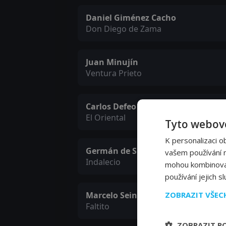
Daniel Giménez Cacho
Don Diego de Zama
Juan Minujín
Ventura Prieto
Carlos Defeo
El Oriental
Tyto webové
K personalizaci o
Germán de Silva
vašem používání na
Indalecio
mohou kombinovat 
používání jejich s
ZOBRAZIT VŠE
Marcelo Sein
Faltito
ZOBRAZIT P