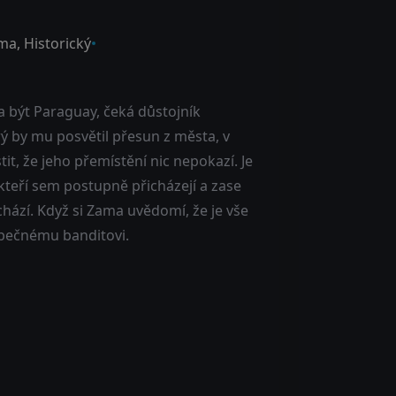
ma
,
Historický
a být Paraguay, čeká důstojník
rý by mu posvětil přesun z města, v
tit, že jeho přemístění nic nepokazí. Je
kteří sem postupně přicházejí a zase
ichází. Když si Zama uvědomí, že je vše
zpečnému banditovi.