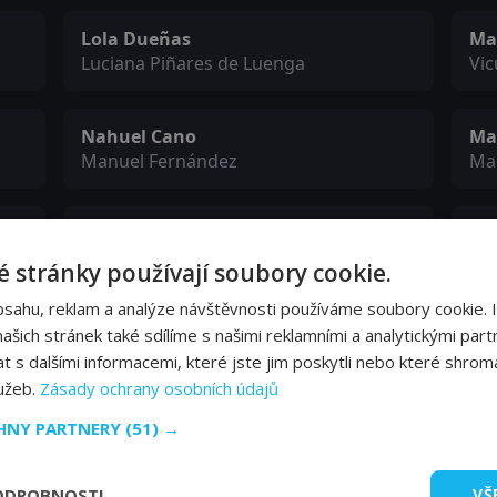
Lola Dueñas
Ma
Luciana Piñares de Luenga
Vic
Nahuel Cano
Ma
Manuel Fernández
Ma
Rafael Spregelburd
Da
Capitán Hipólito Parrilla
Go
 stránky používají soubory cookie.
bsahu, reklam a analýze návštěvnosti používáme soubory cookie. 
Willy Lemos
Va
šich stránek také sdílíme s našimi reklamními a analytickými partn
Obispo
Mi
s dalšími informacemi, které jste jim poskytli nebo které shromá
lužeb.
Zásady ochrany osobních údajů
CHNY PARTNERY
(51) →
Gustavo Böhm
Ma
Gobernador I
Men
ODROBNOSTI
VŠ