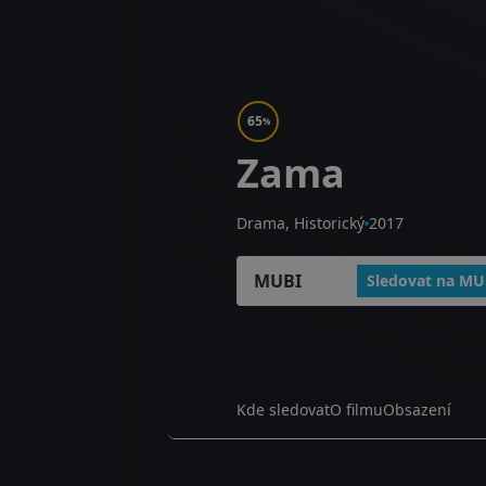
65
%
Zama
Drama, Historický
2017
MUBI
Sledovat na MU
Kde sledovat
O filmu
Obsazení