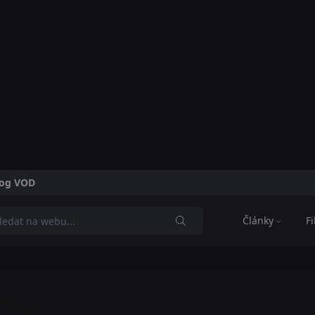
alog VOD
Články
F