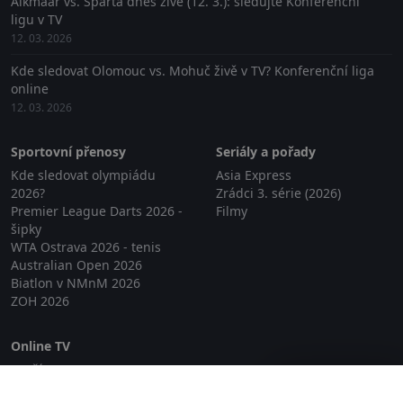
Alkmaar vs. Sparta dnes živě (12. 3.): sledujte Konferenční
ligu v TV
12. 03. 2026
Kde sledovat Olomouc vs. Mohuč živě v TV? Konferenční liga
online
12. 03. 2026
Sportovní přenosy
Seriály a pořady
Kde sledovat olympiádu
Asia Express
2026?
Zrádci 3. série (2026)
Premier League Darts 2026 -
Filmy
šipky
WTA Ostrava 2026 - tenis
Australian Open 2026
Biatlon v NMnM 2026
ZOH 2026
Online TV
Lepší.TV
Zavřít reklamu
SledovaniTV