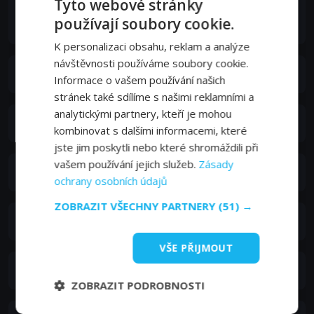
Tyto webové stránky
Vítězslav Jandák
používají soubory cookie.
MUDr. Vávra
K personalizaci obsahu, reklam a analýze
návštěvnosti používáme soubory cookie.
Ivo Kubečka
Informace o vašem používání našich
stránek také sdílíme s našimi reklamními a
analytickými partnery, kteří je mohou
František Řehák
kombinovat s dalšími informacemi, které
jste jim poskytli nebo které shromáždili při
vašem používání jejich služeb.
Zásady
Vladimír Čapka
ochrany osobních údajů
ZOBRAZIT VŠECHNY PARTNERY
(51) →
Naděžda Letenská
VŠE PŘIJMOUT
Jan Mazák
ZOBRAZIT PODROBNOSTI