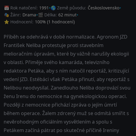
📅 Rok natočení:
1991
🌎 Země původu:
Československo
🎭 Žánr:
Drama
🎬 Délka:
62 minut
⭐ Hodnocení:
100
% (
1
hodnocení)
Příběh se odehrává v době normalizace. Agronom JZD
František Neliba protestuje proti stavebním
melioračním úpravám, které by vážně narušily ekologii
v oblasti. Přiměje svého kamaráda, televizního
redaktora Petáka, aby s ním natočil reportáž, kritizující
vedení JZD. Estébáci však Petáka přinutí, aby reportáž s
Nelibou neodvysílal. Zanedlouho Neliba doprovází svou
ženu Irenu do nemocnice na gynekologickou operaci.
Později z nemocnice přichází zpráva o jejím úmrtí
během operace. Žalem zdrcený muž se odmítá smířit s
nevěrohodným oficiálním vysvětlením a spolu s
Petákem začíná pátrat po skutečné příčině Ireniny