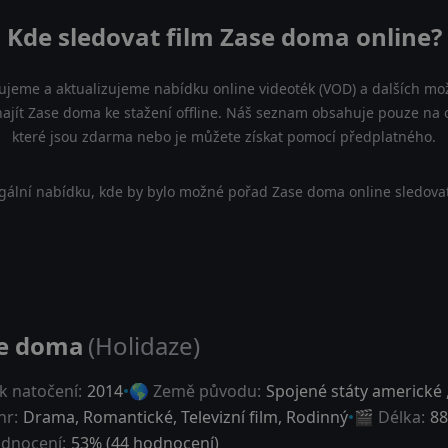
Kde sledovat film Zase doma online?
ujeme a aktualizujeme nabídku online videoték (VOD) a dalších mož
jít Zase doma ke stažení offline. Náš seznam obsahuje pouze na ofi
které jsou zdarma nebo je můžete získat pomocí předplatného.
gální nabídku, kde by bylo možné pořad Zase doma online sledovat
e doma
(Holidaze)
k natočení:
2014
🌎 Země původu:
Spojené státy americké
nr:
Drama
,
Romantické
,
Televizní film
,
Rodinný
🎬 Délka:
88
dnocení:
53
% (
44
hodnocení)