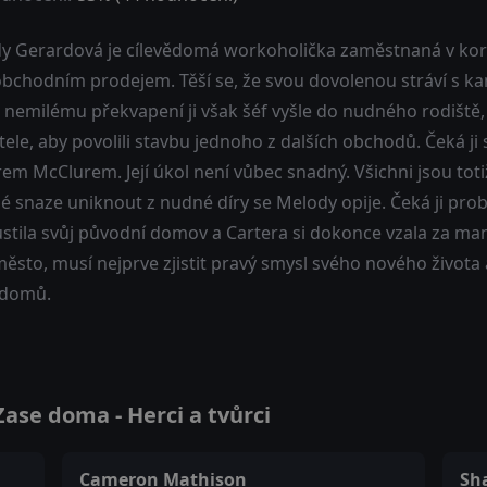
y Gerardová je cílevědomá workoholička zaměstnaná v korp
bchodním prodejem. Těší se, že svou dovolenou stráví s 
u nemilému překvapení ji však šéf vyšle do nudného rodiště
ele, aby povolili stavbu jednoho z dalších obchodů. Čeká ji s
em McClurem. Její úkol není vůbec snadný. Všichni jsou totiž
é snaze uniknout z nudné díry se Melody opije. Čeká ji probu
stila svůj původní domov a Cartera si dokonce vzala za ma
sto, musí nejprve zjistit pravý smysl svého nového života 
t domů.
ase doma - Herci a tvůrci
Cameron Mathison
Sha