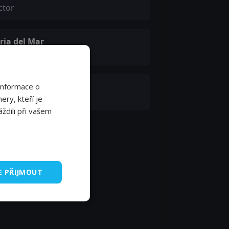
ctor
ria del Mar
ry Kay Place
Informace o
ine Gerard
ery, kteří je
ždili při vašem
E PŘIJMOUT