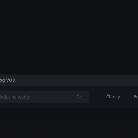
alog VOD
Články
F