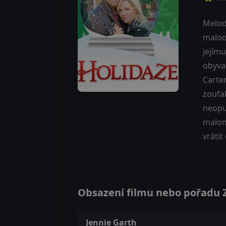
Melod
maloo
jejím
obyvat
Carter
zoufal
neopu
malomě
vráti
Obsazení filmu nebo pořadu Z
Jennie Garth