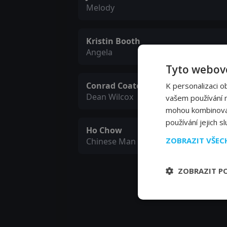
Melody
Kristin Booth
Angela
Tyto webové
Conrad Coates
K personalizaci o
Dean Wilcox
vašem používání na
mohou kombinovat 
používání jejich s
Ho Chow
ZOBRAZIT VŠE
Chinese Man
ZOBRAZIT P