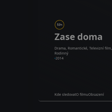
53
%
Zase doma
Drama, Romantické, Televizní film,
Rodinný
2014
Kde sledovat
O filmu
Obsazení