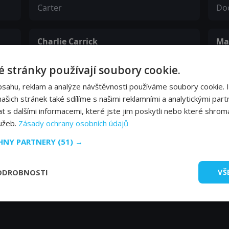
Carter
Do
Charlie Carrick
Ma
Derek
Jen
 stránky používají soubory cookie.
Glenda Braganza
Ma
bsahu, reklam a analýze návštěvnosti používáme soubory cookie. 
Stacey
Ela
šich stránek také sdílíme s našimi reklamními a analytickými partn
s dalšími informacemi, které jste jim poskytli nebo které shromá
lužeb.
Zásady ochrany osobních údajů
Karen Robinson
CHNY PARTNERY
(51) →
Mrs. Reynolds
ODROBNOSTI
VŠ