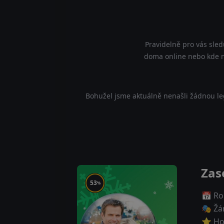
Pravidelně pro vás sled
doma online nebo kde na
Bohužel jsme aktuálně nenašli žádnou le
Zas
53
%
📅 Ro
🎭 Žá
⭐ Ho