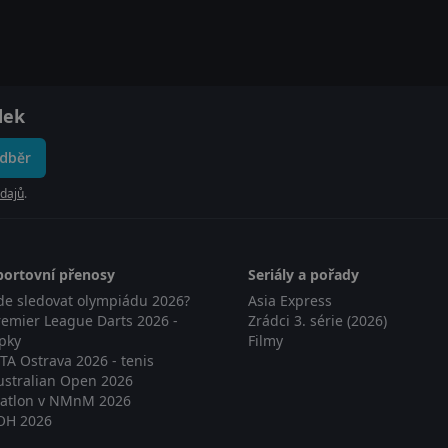
dek
odběr
dajů
.
portovní přenosy
Seriály a pořady
de sledovat olympiádu 2026?
Asia Express
remier League Darts 2026 -
Zrádci 3. série (2026)
ipky
Filmy
TA Ostrava 2026 - tenis
ustralian Open 2026
iatlon v NMnM 2026
OH 2026