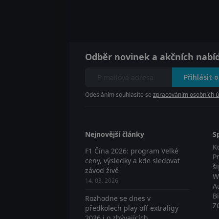
Odběr novinek a akčních nabí
Přihlásit 
Odesláním souhlasíte se
zpracováním osobních ú
Nejnovější články
S
K
F1 Čína 2026: program Velké
P
ceny, výsledky a kde sledovat
š
závod živě
W
14. 03. 2026
A
B
Rozhodne se dnes v
Z
předkolech play off extraligy
2026 i o zbývajících