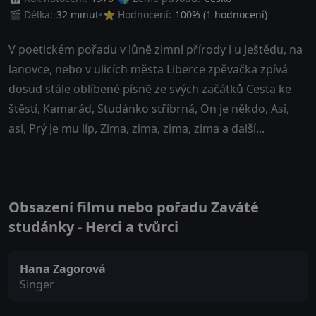
🎬 Délka:
32 minut
⭐ Hodnocení:
100
% (
1
hodnocení)
V poetickém pořadu v lůně zimní přírody i u Ještědu, na
lanovce, nebo v ulicích města Liberce zpěvačka zpívá
dosud stále oblíbené písně ze svých začátků Cesta ke
štěstí, Kamarád, Studánko stříbrná, On je někdo, Asi,
asi, Prý je mu líp, Zima, zima, zima, zima a další...
Obsazení filmu nebo pořadu Zaváté
studánky - Herci a tvůrci
Hana Zagorová
Singer