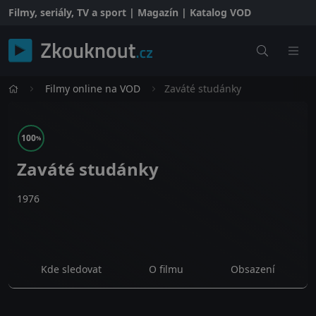
Filmy, seriály, TV a sport | Magazín | Katalog VOD
Filmy online na VOD
Zaváté studánky
100
%
Zaváté studánky
1976
Kde sledovat
O filmu
Obsazení